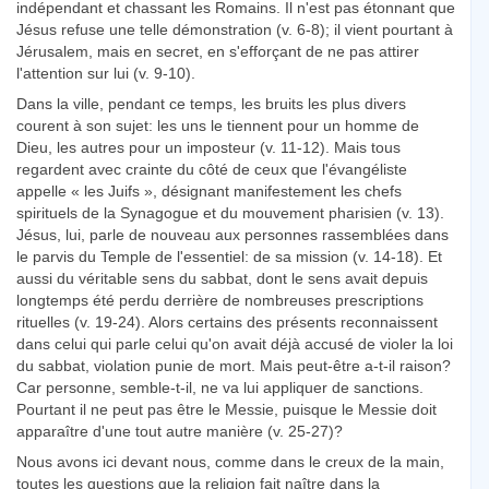
indépendant et chassant les Romains. Il n'est pas étonnant que
Jésus refuse une telle démonstration (v. 6-8); il vient pourtant à
Jérusalem, mais en secret, en s'efforçant de ne pas attirer
l'attention sur lui (v. 9-10).
Dans la ville, pendant ce temps, les bruits les plus divers
courent à son sujet: les uns le tiennent pour un homme de
Dieu, les autres pour un imposteur (v. 11-12). Mais tous
regardent avec crainte du côté de ceux que l'évangéliste
appelle « les Juifs », désignant manifestement les chefs
spirituels de la Synagogue et du mouvement pharisien (v. 13).
Jésus, lui, parle de nouveau aux personnes rassemblées dans
le parvis du Temple de l'essentiel: de sa mission (v. 14-18). Et
aussi du véritable sens du sabbat, dont le sens avait depuis
longtemps été perdu derrière de nombreuses prescriptions
rituelles (v. 19-24). Alors certains des présents reconnaissent
dans celui qui parle celui qu'on avait déjà accusé de violer la loi
du sabbat, violation punie de mort. Mais peut-être a-t-il raison?
Car personne, semble-t-il, ne va lui appliquer de sanctions.
Pourtant il ne peut pas être le Messie, puisque le Messie doit
apparaître d'une tout autre manière (v. 25-27)?
Nous avons ici devant nous, comme dans le creux de la main,
toutes les questions que la religion fait naître dans la