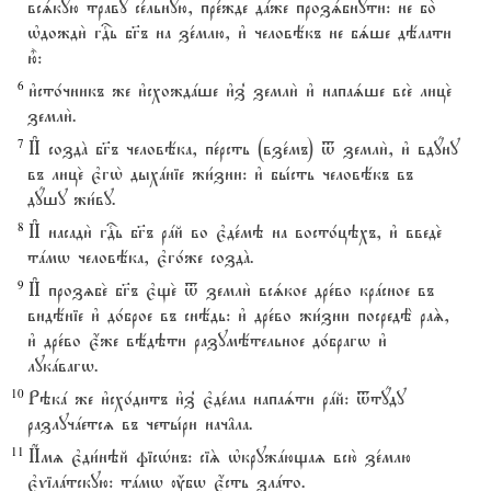
всsкую травY се1льную, пре1жде дaже прозsбнути: не бо2
њдожди2 гDь бг7ъ на зе1млю, и3 человёкъ не бsше дёлати
ю5:
6
и3сто1чникъ же и3схождaше и3з8 земли2 и3 напаsше все2 лице2
земли2.
7
И# создA бг7ъ человёка, пе1рсть (взе1мъ) t земли2, и3 вдyну
въ лице2 є3гw2 дыхaніе жи1зни: и3 бы1сть человёкъ въ
дyшу жи1ву.
8
И# насади2 гDь бг7ъ рaй во є3де1мэ на восто1цэхъ, и3 введе2
тaмw человёка, є3го1же создA.
9
И# прозzбе2 бг7ъ є3ще2 t земли2 всsкое дре1во крaсное въ
видёніе и3 до1брое въ снёдь: и3 дре1во жи1зни посредЁ раS,
и3 дре1во є4же вёдэти разумётельное до1брагw и3
лукaвагw.
10
Рэкa же и3схо1дитъ и3з8 є3де1ма напаsти рaй: tтyду
разлучaетсz въ четы1ри нач†ла.
11
И$мz є3ди1нэй фісHнъ: сіS њкружaющаz всю2 зе1млю
є3vілaтскую: тaмw ќбw є4сть злaто.