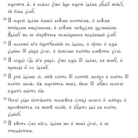
нарече1тъ |: и3 всsко є4же ѓще нарече2 ґдaмъ дyшу жи1ву,
сіе2 и4мz є3мY.
20
И# нарече2 ґдaмъ и3менA всBмъ скотHмъ, и3 всBмъ
пти1цамъ небє1снымъ, и3 всBмъ ѕвэрє1мъ зємны1мъ.
Ґдaму же не њбрётесz помо1щникъ подо1бный є3мY.
21
И# наложи2 бг7ъ и3зступле1ніе на ґдaма, и3 ќспе: и3 взS
є3ди1но t ре1бръ є3гw2, и3 и3спо1лни пло1тію вмёстw є3гw2.
22
И# создA гDь бг7ъ ребро2, є4же взS t ґдaма, въ женY, и3
приведе2 ю5 ко ґдaму.
23
И# рече2 ґдaмъ: се2, нн7э ко1сть t косте1й мои1хъ и3 пло1ть t
пло1ти моеS: сіS нарече1тсz женA, ћкw t мyжа своегw2
взzтA бы1сть сіS.
24
Сегw2 рaди њстaвитъ человёкъ nтцA своего2 и3 мaтерь и3
прилэпи1тсz къ женЁ свое1й, и3 бyдета двA въ пло1ть
є3ди1ну.
25
И# бёста џба н†га, ґдaмъ же и3 женA є3гw2, и3 не
стыдsстасz.