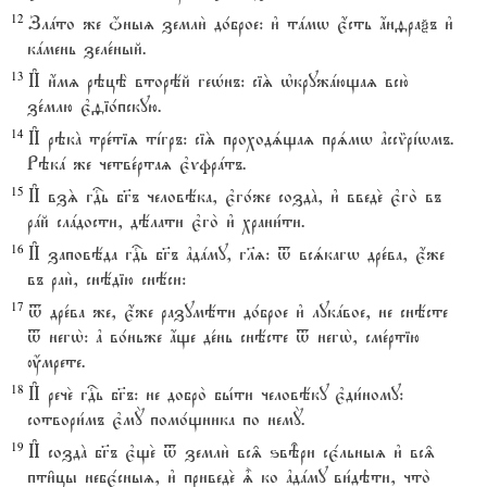
12
Злaто же џныz земли2 до1брое: и3 тaмw є4сть ѓнfраxъ и3
кaмень зеле1ный.
13
И# и4мz рэцЁ вторёй геHнъ: сіS њкружaющаz всю2
зе1млю є3fіо1пскую.
14
И# рэкA тре1тіz тjгръ: сіS проходsщаz прsмw ґссmрjwмъ.
Рэкa же четве1ртаz є3vфрaтъ.
15
И# взS гDь бг7ъ человёка, є3го1же создA, и3 введе2 є3го2 въ
рaй слaдости, дёлати є3го2 и3 храни1ти.
16
И# заповёда гDь бг7ъ ґдaму, гlz: t всsкагw дре1ва, є4же
въ раи2, снёдію снёси:
17
t дре1ва же, є4же разумёти до1брое и3 лукaвое, не снёсте
t негw2: ґ во1ньже ѓще де1нь снёсте t негw2, сме1ртію
ќмрете.
18
И# рече2 гDь бг7ъ: не добро2 бы1ти человёку є3ди1ному:
сотвори1мъ є3мY помо1щника по немY.
19
И# создA бг7ъ є3ще2 t земли2 вс‰ ѕвBри сє1льныz и3 вс‰
пти6цы небє1сныz, и3 приведе2 | ко ґдaму ви1дэти, что2