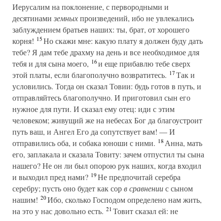
Иерусалим на поклонение, с первородными и
десятинами
земных
произведений, ибо не увлекались
заблуждением братьев наших: ты, брат, от хорошего
15
корня!
Но скажи мне: какую плату я должен буду дать
тебе? Я дам тебе драхму на день и все необходимое для
16
тебя и для сына моего,
и еще прибавлю тебе сверх
17
этой платы, если благополучно возвратитесь.
Так и
условились. Тогда он сказал Товии: будь готов в путь, и
отправляйтесь благополучно. И приготовил сын его
нужное для пути. И сказал ему отец: иди с этим
человеком; живущий же на небесах Бог да благоустроит
путь ваш, и Ангел Его да сопутствует вам! — И
18
отправились оба, и собака юноши с ними.
Анна, мать
его, заплакала и сказала Товиту: зачем отпустил ты сына
нашего? Не он ли был опорою рук наших, когда входил
19
и выходил пред нами?
Не предпочитай серебра
серебру; пусть оно будет как сор
в сравнении
с сыном
20
нашим!
Ибо, сколько Господом определено нам жить,
21
на это у нас довольно есть.
Товит сказал ей: не