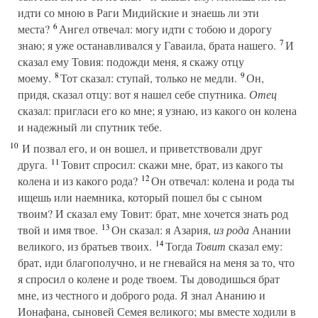
идти со мною в Раги Мидийские и знаешь ли эти
6
места?
Ангел отвечал: могу идти с тобою и дорогу
7
знаю; я уже останавливался у Гаваила, брата нашего.
И
сказал ему Товия: подожди меня, я скажу отцу
8
9
моему.
Тот сказал: ступай, только не медли.
Он,
придя, сказал отцу: вот я нашел себе спутника.
Отец
сказал: пригласи его ко мне; я узнаю, из какого он колена
и надежный ли спутник тебе.
10
И позвал его, и он вошел, и приветствовали друг
11
друга.
Товит спросил: скажи мне, брат, из какого ты
12
колена и из какого рода?
Он отвечал: колена и рода ты
ищешь или наемника, который пошел бы с сыном
твоим? И сказал ему Товит: брат, мне хочется знать род
13
твой и имя твое.
Он сказал: я Азария,
из рода
Анании
14
великого, из братьев твоих.
Тогда
Товит
сказал ему:
брат, иди благополучно, и не гневайся на меня за то, что
я спросил о колене и роде твоем. Ты доводишься брат
мне, из честного и доброго рода. Я знал Ананию и
Ионафана, сыновей Семея великого; мы вместе ходили в