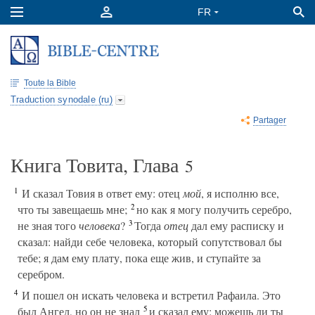
Toute la Bible
Traduction synodale (ru)
Partager
Книга Товита, Глава
5
1
И сказал Товия в ответ ему: отец
мой
, я исполню все,
2
что ты завещаешь мне;
но как я могу получить серебро,
3
не зная того
человека
?
Тогда
отец
дал ему расписку и
сказал: найди себе человека, который сопутствовал бы
тебе; я дам ему плату, пока еще жив, и ступайте за
серебром.
4
И пошел он искать человека и встретил Рафаила. Это
5
был Ангел, но он не знал
и сказал ему: можешь ли ты