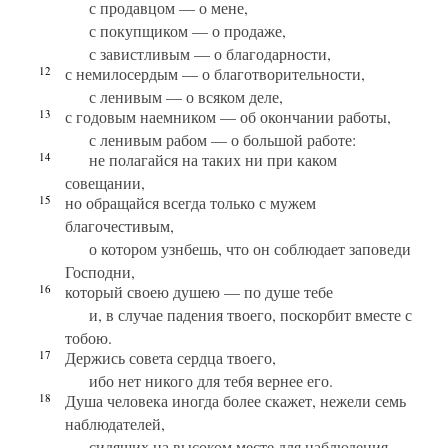
с продавцом — о мене,
с покупщиком — о продаже,
с завистливым — о благодарности,
12
с немилосердым — о благотворительности,
с ленивым — о всяком деле,
13
с годовым наемником — об окончании работы,
с ленивым рабом — о большой работе:
14
не полагайся на таких ни при каком
совещании,
15
но обращайся всегда только с мужем
благочестивым,
о котором узнбешь, что он соблюдает заповеди
Господни,
16
который своею душею — по душе тебе
и, в случае падения твоего, поскорбит вместе с
тобою.
17
Держись совета сердца твоего,
ибо нет никого для тебя вернее его.
18
Душа человека иногда более скажет, нежели семь
наблюдателей,
сидящих на высоком месте для наблюдения.