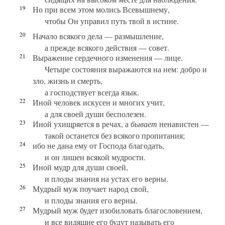
19
Но при всем этом молись Всевышнему,
чтобы Он управил путь твой в истине.
20
Начало всякого дела — размышление,
а прежде всякого действия — совет.
21
Выражение сердечного изменения — лице.
Четыре состояния выражаются на нем: добро и
зло, жизнь и смерть,
а господствует всегда язык.
22
Иной человек искусен и многих учит,
а для своей души бесполезен.
23
Иной ухищряется в речах, а
бывает
ненавистен —
такой останется без всякого пропитания;
24
ибо не дана ему от Господа благодать,
и он лишен всякой мудрости.
25
Иной мудр для души своей,
и плоды знания на устах его верны.
26
Мудрый муж поучает народ свой,
и плоды знания его верны.
27
Мудрый муж будет изобиловать благословением,
и все видящие его будут называть его