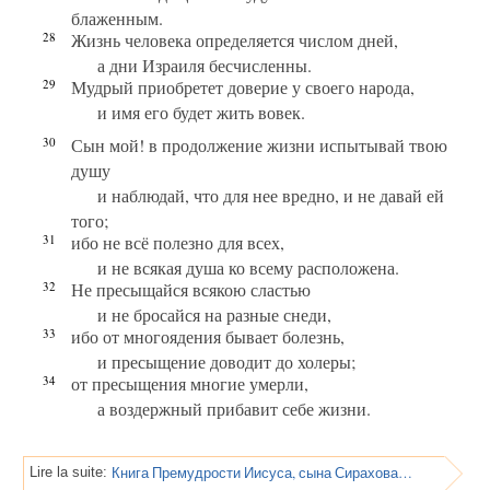
блаженным.
28
Жизнь человека определяется числом дней,
а дни Израиля бесчисленны.
29
Мудрый приобретет доверие у своего народа,
и имя его будет жить вовек.
30
Сын мой! в продолжение жизни испытывай твою
душу
и наблюдай, что для нее вредно, и не давай ей
того;
31
ибо не всё полезно для всех,
и не всякая душа ко всему расположена.
32
Не пресыщайся всякою сластью
и не бросайся на разные снеди,
33
ибо от многоядения бывает болезнь,
и пресыщение доводит до холеры;
34
от пресыщения многие умерли,
а воздержный прибавит себе жизни.
Книга Премудрости Иисуса, сына Сирахова, Глава 38
Lire la suite: