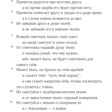
4
Приятель радуется при веселии друга,
а во время скорби его будет против него.
5
Приятель помогает другу в трудах его ради чрева,
а в случае войны возьмется за щит.
6
Не забывай друга в душе твоей,
и не забывай его в имении твоем.
7
Всякий советник хвалит
свой
совет,
но иной советует в свою пользу.
8
От советника охраняй душу твою,
и наперед узнай, что ему нужно;
ибо, может быть, он будет советовать для
самого себя.
9
Может быть, он бросит на тебя жребий
и скажет тебе: "путь твой хорош";
а сам станет напротив тебя, чтобы посмотреть,
что случится с тобою.
10
Не советуйся с недоброжелателем твоим
и от завистников твоих скрывай намерения.
11
Не советуйся с женою о сопернице ее
и с боязливым — о войне,