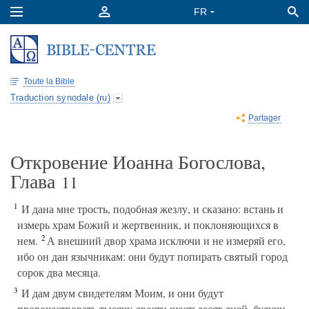
Toute la Bible
Traduction synodale (ru)
Partager
Откровение Иоанна Богослова,
Глава
11
1
И дана мне трость, подобная жезлу, и сказано: встань и
измерь храм Божий и жертвенник, и поклоняющихся в
2
нем.
А внешний двор храма исключи и не измеряй его,
ибо он дан язычникам: они будут попирать святый город
сорок два месяца.
3
И дам двум свидетелям Моим, и они будут
пророчествовать тысячу двести шестьдесят дней, будучи