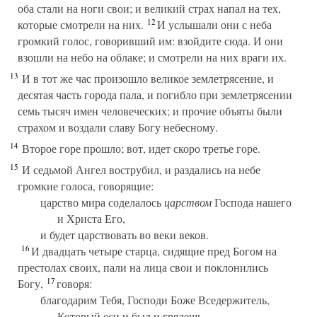
оба стали на ноги свои; и великий страх напал на тех,
12
которые смотрели на них.
И услышали они с неба
громкий голос, говоривший им: взойдите сюда. И они
взошли на небо на облаке; и смотрели на них враги их.
13
И в тот же час произошло великое землетрясение, и
десятая часть города пала, и погибло при землетрясении
семь тысяч имен человеческих; и прочие объяты были
страхом и воздали славу Богу небесному.
14
Второе горе прошло; вот, идет скоро третье горе.
15
И седьмой Ангел вострубил, и раздались на небе
громкие голоса, говорящие:
царство мира соделалось
царством
Господа нашего
и Христа Его,
и будет царствовать во веки веков.
16
И двадцать четыре старца, сидящие пред Богом на
престолах своих, пали на лица свои и поклонились
17
Богу,
говоря:
благодарим Тебя, Господи Боже Вседержитель,
Который еси и был и грядешь,