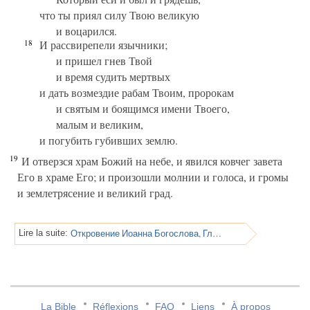
что ты приял силу Твою великую
и воцарился.
18
И рассвирепели язычники;
и пришел гнев Твой
и время судить мертвых
и дать возмездие рабам Твоим, пророкам
и святым и боящимся имени Твоего,
малым и великим,
и погубить губивших землю.
19
И отверзся храм Божий на небе, и явился ковчег завета
Его в храме Его; и произошли молнии и голоса, и громы
и землетрясение и великий град.
Откровение Иоанна Богослова, Глава 12
Lire la suite:
La Bible
Réflexions
FAQ
Liens
À propos