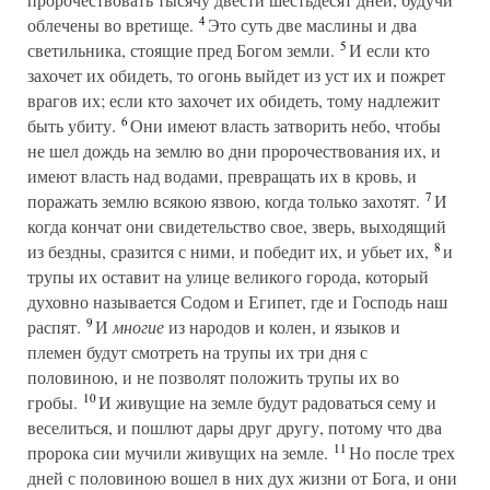
4
облечены во вретище.
Это суть две маслины и два
5
светильника, стоящие пред Богом земли.
И если кто
захочет их обидеть, то огонь выйдет из уст их и пожрет
врагов их; если кто захочет их обидеть, тому надлежит
6
быть убиту.
Они имеют власть затворить небо, чтобы
не шел дождь на землю во дни пророчествования их, и
имеют власть над водами, превращать их в кровь, и
7
поражать землю всякою язвою, когда только захотят.
И
когда кончат они свидетельство свое, зверь, выходящий
8
из бездны, сразится с ними, и победит их, и убьет их,
и
трупы их оставит на улице великого города, который
духовно называется Содом и Египет, где и Господь наш
9
распят.
И
многие
из народов и колен, и языков и
племен будут смотреть на трупы их три дня с
половиною, и не позволят положить трупы их во
10
гробы.
И живущие на земле будут радоваться сему и
веселиться, и пошлют дары друг другу, потому что два
11
пророка сии мучили живущих на земле.
Но после трех
дней с половиною вошел в них дух жизни от Бога, и они