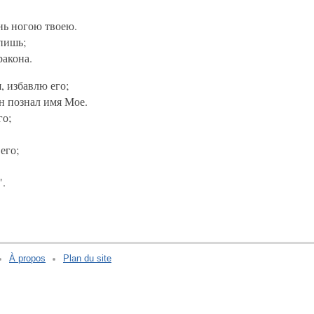
нь ногою твоею.
пишь;
ракона.
, избавлю его;
н познал имя Мое.
го;
его;
".
À propos
Plan du site