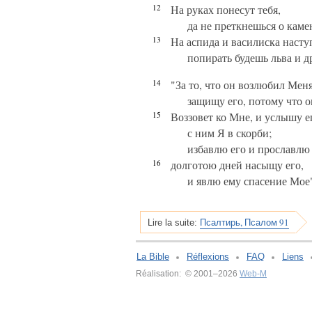
12
На руках понесут тебя,
да не преткнешься о каме
13
На аспида и василиска насту
попирать будешь льва и д
14
"За то, что он возлюбил Меня
защищу его, потому что о
15
Воззовет ко Мне, и услышу е
с ним Я в скорби;
избавлю его и прославлю 
16
долготою дней насыщу его,
и явлю ему спасение Мое
Псалтирь, Псалом 91
Lire la suite:
La Bible
Réflexions
FAQ
Liens
Réalisation: © 2001–2026
Web-M
v:2.0.3.107