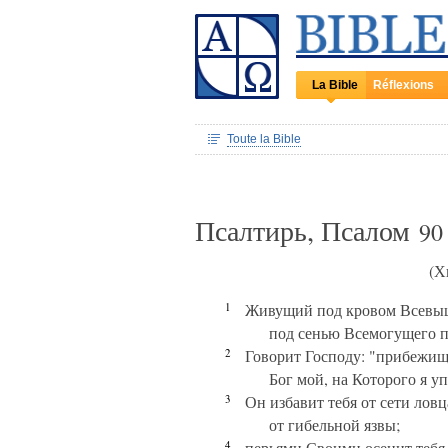
La Bible
Réflexions
Toute la Bible
Псалтирь, Псалом
90
(Хв
1
Живущий под кровом Всевы
под сенью Всемогущего п
2
Говорит Господу: "прибежище
Бог мой, на Которого я у
3
Он избавит тебя от сети ловц
от гибельной язвы;
4
перьями Своими осенит тебя