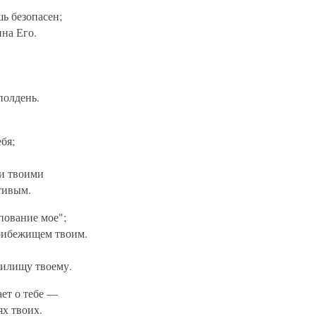
ь безопасен;
на Его.
полдень.
бя;
ми твоими
тивым.
пование мое";
рибежищем твоим.
жилищу твоему.
ет о тебе —
ях твоих.