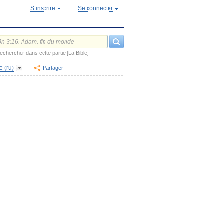
S’inscrire
Se connecter
echercher dans cette partie [La Bible]
e (ru)
Partager