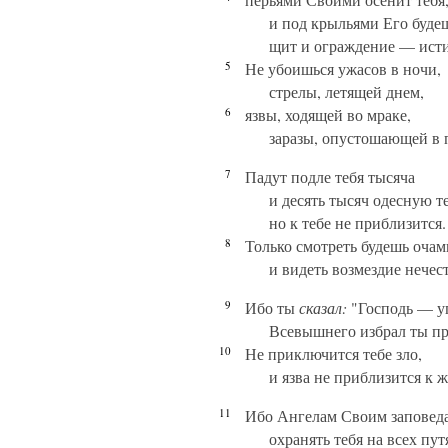
и под крыльями Его будеш
щит и ограждение — исти
5
Не убоишься ужасов в ночи,
стрелы, летящей днем,
6
язвы, ходящей во мраке,
заразы, опустошающей в 
7
Падут подле тебя тысяча
и десять тысяч одесную те
но к тебе не приблизится.
8
Только смотреть будешь оча
и видеть возмездие нечес
9
Ибо ты
сказал:
"Господь — у
Всевышнего избрал ты п
10
Не приключится тебе зло,
и язва не приблизится к 
11
Ибо Ангелам Своим заповеда
охранять тебя на всех пут