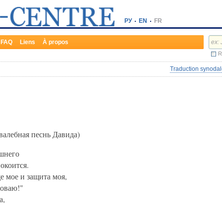
РУ
EN
FR
FAQ
Liens
À propos
R
Traduction synodal
алебная песнь Давида)
шнего
окоится.
 мое и защита моя,
поваю!"
а,
,