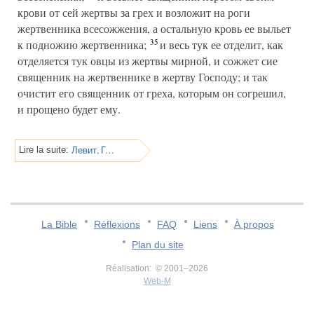
крови от сей жертвы за грех и возложит на роги
жертвенника всесожжения, а остальную кровь ее выльет
35
к подножию жертвенника;
и весь тук ее отделит, как
отделяется тук овцы из жертвы мирной, и сожжет сие
священник на жертвеннике в жертву Господу; и так
очистит его священник от греха, которым он согрешил,
и прощено будет ему.
Левит, Глава 5
Lire la suite:
La Bible
Réflexions
FAQ
Liens
À propos
Plan du site
Réalisation: © 2001–2026
Web-M
v:2.0.3.107