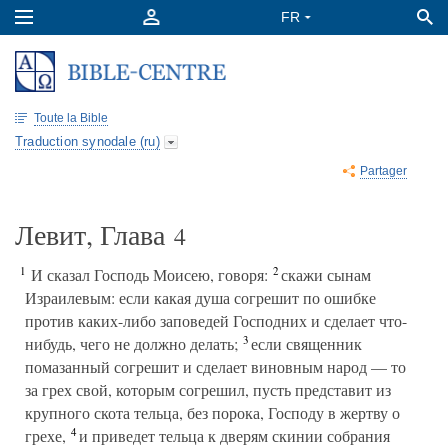
Toute la Bible
Traduction synodale (ru)
Partager
Левит, Глава
4
1
2
И сказал Господь Моисею, говоря:
скажи сынам
Израилевым: если какая душа согрешит по ошибке
против каких-либо заповедей Господних и сделает что-
3
нибудь, чего не должно делать;
если священник
помазанный согрешит и сделает виновным народ — то
за грех свой, которым согрешил, пусть представит из
крупного скота тельца, без порока, Господу в жертву о
4
грехе,
и приведет тельца к дверям скинии собрания