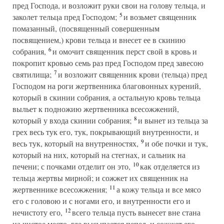
пред Господа, и возложит руки свои на голову тельца, и
5
заколет тельца пред Господом;
и возьмет священник
помазанный, (посвященный совершенным
посвящением,) крови тельца и внесет ее в скинию
6
собрания,
и омочит священник перст свой в кровь и
покропит кровью семь раз пред Господом пред завесою
7
святилища;
и возложит священник крови (тельца) пред
Господом на роги жертвенника благовонных курений,
который в скинии собрания, а остальную кровь тельца
выльет к подножию жертвенника всесожжений,
8
который у входа скинии собрания;
и вынет из тельца за
грех весь тук его, тук, покрывающий внутренности, и
9
весь тук, который на внутренностях,
и обе почки и тук,
который на них, который на стегнах, и сальник на
10
печени; с почками отделит он это,
как отделяется из
тельца жертвы мирной; и сожжет их священник на
11
жертвеннике всесожжения;
а кожу тельца и все мясо
его с головою и с ногами его, и внутренности его и
12
нечистоту его,
всего тельца пусть вынесет вне стана
на чистое место, где высыпается пепел, и сожжет его