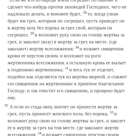
сделает что-нибудь против заповедей Господних, чего не
28
надлежало делать, и виновен будет,
то, когда узнан
будет им грех, которым он согрешил, пусть приведет он
в жертву козу без порока за грех свой, которым он
29
согрешил,
и возложит руку свою на голову жертвы за
грех, и заколют (козу) в жертву за грех на месте, (где
30
заколают) жертву всесожжения;
и возьмет священник
крови ее перстом своим, и возложит на роги
жертвенника всесожжения, а остальную кровь ее выльет
31
к подножию жертвенника;
и весь тук ее отделит,
подобно как отделяется тук из жертвы мирной, и сожжет
его
священник на жертвеннике в приятное благоухание
Господу; и так очистит его священник, и прощено будет
ему.
32
А если из стада овец захочет он принести жертву за
33
грех, пусть принесет женского пола, без порока,
и
возложит руку свою на голову жертвы за грех, и заколет
ее в жертву за грех на том месте, где заколают жертву
34
всесожжения;
и возьмет священник перстом своим