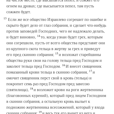
огнем на дровах; где высыпается пепел, там пусть
сожжен будет.
13
Если же все общество Израилево согрешит по ошибке и
скрыто будет дело от глаз собрания, и сделает что-нибудь
против заповедей Господних, чего не надлежало делать,
14
и будет виновно,
то, когда узнан будет грех, которым
они согрешили, пусть от всего общества представят они
из крупного скота тельца в жертву за грех и приведут
15
его пред скинию собрания;
и возложат старейшины
общества руки свои на голову тельца пред Господом и
16
заколют тельца пред Господом.
И внесет священник
17
помазанный крови тельца в скинию собрания,
и
омочит священник перст свой в кровь (тельца) и
покропит семь раз пред Господом пред завесою
18
(святилища),
и возложит крови на роги жертвенника
(благовонных курений), который пред лицем Господним
в скинии собрания, а остальную кровь выльет к
подножию жертвенника всесожжений, который у входа
19
скинии собрания;
и весь тук его вынет из него и