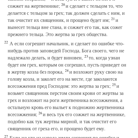
20
сожжет на жертвеннике;
и сделает с тельцом то, что
делается с тельцом за грех; так должен сделать с ним, и
21
так очистит их священник, и прощено будет им;
и
вынесет тельца вне стана, и сожжет его так, как сожег
прежнего тельца. Это жертва за грех общества.
22
А если согрешит начальник, и сделает по ошибке что-
нибудь против заповедей Господа, Бога своего, чего не
23
надлежало делать, и будет виновен,
то, когда узнан
будет им грех, которым он согрешил, пусть приведет он
24
в жертву козла без порока,
и возложит руку свою на
голову козла, и заколет его на месте, где заколаются
25
всесожжения пред Господом: это жертва за грех;
и
возьмет священник перстом своим крови от жертвы за
грех и возложит на роги жертвенника всесожжения, а
остальную кровь его выльет к подножию жертвенника
26
всесожжения;
и весь тук его сожжет на жертвеннике,
подобно как тук жертвы мирной, и так очистит его
священник от греха его, и прощено будет ему.
27
Если же кто из народа земли согрешит по ошибке и