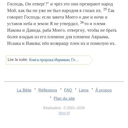
Господь, Он отверг?" и чрез это они презирают народ
25
Мой, как бы он уже не был народом в глазах их.
Так
говорит Господь: если завета Моего о дне и ночи и
26
уставов неба и земли Я не утвердил,
то и племя
Иакова и Давида, раба Моего, отвергну, чтобы не брать
более владык из его племени для племени Авраама,
Исаака и Иакова; ибо возвращу плен их и помилую их.
Книга пророка Иеремии, Глава 34
Lire la suite:
La Bible
Réflexions
FAQ
Liens
À propos
Plan du site
Réalisation: © 2001–2026
Web-M
v:2.0.3.107