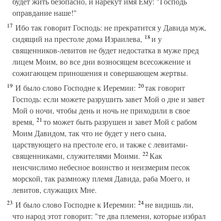
будет жить безопасно, и нарекут имя Ему: "Господь
оправдание наше!"
17
Ибо так говорит Господь: не прекратится у Давида муж,
18
сидящий на престоле дома Израилева,
и у
священников-левитов не будет недостатка в муже пред
лицем Моим, во все дни возносящем всесожжение и
сожигающем приношения и совершающем жертвы.
19
20
И было слово Господне к Иеремии:
так говорит
Господь: если можете разрушить завет Мой о дне и завет
Мой о ночи, чтобы день и ночь не приходили в свое
21
время,
то может быть разрушен и завет Мой с рабом
Моим Давидом, так что не будет у него сына,
царствующего на престоле его, и также с левитами-
22
священниками, служителями Моими.
Как
неисчислимо небесное воинство и неизмерим песок
морской, так размножу племя Давида, раба Моего, и
левитов, служащих Мне.
23
24
И было слово Господне к Иеремии:
не видишь ли,
что народ этот говорит: "те два племени, которые избрал