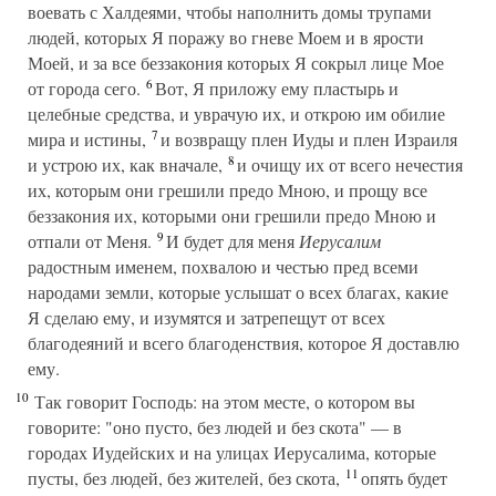
воевать с Халдеями, чтобы наполнить домы трупами
людей, которых Я поражу во гневе Моем и в ярости
Моей, и за все беззакония которых Я сокрыл лице Мое
6
от города сего.
Вот, Я приложу ему пластырь и
целебные средства, и уврачую их, и открою им обилие
7
мира и истины,
и возвращу плен Иуды и плен Израиля
8
и устрою их, как вначале,
и очищу их от всего нечестия
их, которым они грешили предо Мною, и прощу все
беззакония их, которыми они грешили предо Мною и
9
отпали от Меня.
И будет для меня
Иерусалим
радостным именем, похвалою и честью пред всеми
народами земли, которые услышат о всех благах, какие
Я сделаю ему, и изумятся и затрепещут от всех
благодеяний и всего благоденствия, которое Я доставлю
ему.
10
Так говорит Господь: на этом месте, о котором вы
говорите: "оно пусто, без людей и без скота" — в
городах Иудейских и на улицах Иерусалима, которые
11
пусты, без людей, без жителей, без скота,
опять будет