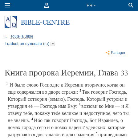
Toute la Bible
Traduction synodale (ru)
Partager
Книга пророка Иеремии, Глава
33
1
И было слово Господне к Иеремии вторично, когда он
2
еще содержался во дворе стражи:
Так говорит Господь,
Который сотворил (землю), Господь, Который устроил и
3
утвердил ее — Господь имя Ему:
воззови ко Мне — и Я
отвечу тебе, покажу тебе великое и недоступное, чего ты
4
не знаешь.
Ибо так говорит Господь, Бог Израилев, о
домах города сего и о домах царей Иудейских, которые
5
разрушаются для завалов и для сражения
пришедшими