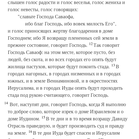
слышен голос радости и голос веселья, голос жениха и
голос невесты, голос говорящих:
"славьте Господа Саваофа,
ибо благ Господь, ибо вовек милость Его",
и голос приносящих жертву благодарения в доме
Господнем; ибо Я возвращу плененных сей земли в
12
прежнее состояние, говорит Господь.
Так говорит
Господь Саваоф: на этом месте, которое пусто, без
людей, без скота, и во всех городах его опять будут
13
жилища пастухов, которые будут покоить стада.
В
городах нагорных, в городах низменных и в городах
южных, и в земле Вениаминовой, и в окрестностях
Иерусалима, и в городах Иуды опять будут проходить
стада под рукою считающего, говорит Господь.
14
Вот, наступят дни, говорит Господь, когда Я выполню
то доброе слово, которое изрек о доме Израилевом и о
15
доме Иудином.
В те дни и в то время возращу Давиду
Отрасль праведную, и будет производить суд и правду
16
на земле.
В те дни Иуда будет спасен и Иерусалим