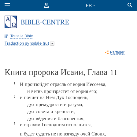
Toute la Bible
Traduction synodale (ru)
Partager
Книга пророка Исаии, Глава
11
1
И произойдет отрасль от корня Иессеева,
и ветвь произрастет от корня его;
2
и почиет на Нем Дух Господень,
дух премудрости и разума,
дух совета и крепости,
дух вèдения и благочестия;
3
и страхом Господним исполнится,
и будет судить не по взгляду очей Своих,