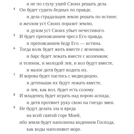
и не по слуху ушей Своих решать дела.
4
Он будет судить бедных по правде,
и дела страдальцев земли решать по истине;
и жезлом уст Своих поразит землю,
и духом уст Своих убьет нечестивого.
5
И будет препоясанием чресл Его правда,
и препоясанием бедр Его — истина.
6
Тогда волк будет жить вместе с ягненком,
и барс будет лежать вместе с козленком;
и теленок, и молодой лев, и вол будут вместе,
и малое дитя будет водить их.
7
И корова будет пастись с медведицею,
и детеныши их будут лежать вместе,
и лев, как вол, будет есть солому.
8
И младенец будет играть над норою аспида,
и дитя протянет руку свою на гнездо змеи.
9
Не будут делать зла и вреда
на всей святой горе Моей,
ибо земля будет наполнена видением Господа,
как воды наполняют море.