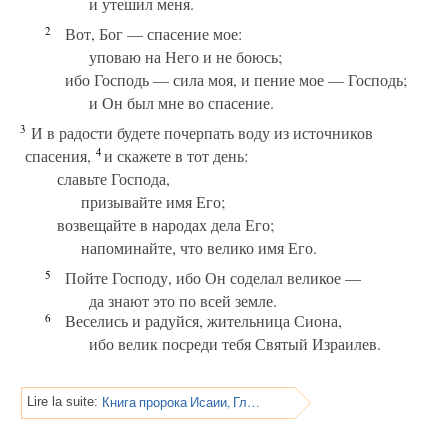
и утешил меня.
2
Вот, Бог — спасение мое:
уповаю на Него и не боюсь;
ибо Господь — сила моя, и пение мое — Господь;
и Он был мне во спасение.
3
И в радости будете почерпать воду из источников
4
спасения,
и скажете в тот день:
славьте Господа,
призывайте имя Его;
возвещайте в народах дела Его;
напоминайте, что велико имя Его.
5
Пойте Господу, ибо Он соделал великое —
да знают это по всей земле.
6
Веселись и радуйся, жительница Сиона,
ибо велик посреди тебя Святый Израилев.
Книга пророка Исаии, Глава 13
Lire la suite: