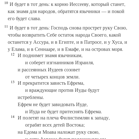
10
И будет в тот день: к корню Иессееву, который станет,
как знамя для народов, обратятся язычники — и покой
его будет слава.
11
И будет в тот день: Господь снова прострет руку Свою,
чтобы возвратить Себе остаток народа Своего, какой
останется у Ассура, и в Египте, и в Патросе, и у Хуса, и
у Елама, и в Сеннааре, и в Емафе, и на островах моря.
12
И поднимет знамя язычникам,
и соберет изгнанников Израиля,
и рассеянных Иудеев созовет
от четырех концов земли.
13
И прекратится зависть Ефрема,
и враждующие против Иуды будут
истреблены.
Ефрем не будет завидовать Иуде,
и Иуда не будет притеснять Ефрема.
14
И полетят на плеча Филистимлян к западу,
ограбят всех детей Востока;
на Едома и Моава наложат руку свою,
и дети Аммона будут подданными им.