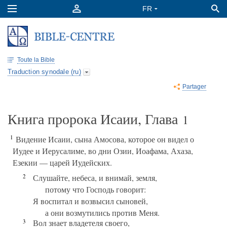
Toute la Bible
Traduction synodale (ru)
Partager
Книга пророка Исаии, Глава
1
1
Видение Исаии, сына Амосова, которое он видел о
Иудее и Иерусалиме, во дни Озии, Иоафама, Ахаза,
Езекии — царей Иудейских.
2
Слушайте, небеса, и внимай, земля,
потому что Господь говорит:
Я воспитал и возвысил сыновей,
а они возмутились против Меня.
3
Вол знает владетеля своего,