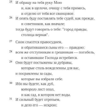
25
И обращу на тебя руку Мою
и, как в щелочи, очищу с тебя примесь,
и отделю от тебя все свинцовое.
26
И опять буду поставлять тебе судей, как прежде,
и советников, как вначале;
тогда будут говорить о тебе: "город правды,
столица верная".
27
Сион спасется правосудием,
и обратившиеся
сыны
его — правдою;
28
всем же отступникам и грешникам — погибель,
и оставившие Господа истребятся.
29
Они будут постыжены за дубравы,
которые столь вожделенны для вас,
и посрамлены за сады,
которые вы избрали себе.
30
Ибо вы будете, как дуб,
которого
лист опал,
и как сад, в котором нет воды.
31
И сильный будет отрепьем,
и дело его — искрою;