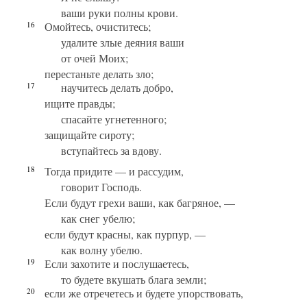
ваши руки полны крови.
16
Омойтесь, очиститесь;
удалите злые деяния ваши
от очей Моих;
перестаньте делать зло;
17
научитесь делать добро,
ищите правды;
спасайте угнетенного;
защищайте сироту;
вступайтесь за вдову.
18
Тогда придите — и рассудим,
говорит Господь.
Если будут грехи ваши, как багряное, —
как снег убелю;
если будут красны, как пурпур, —
как волну убелю.
19
Если захотите и послушаетесь,
то будете вкушать блага земли;
20
если же отречетесь и будете упорствовать,