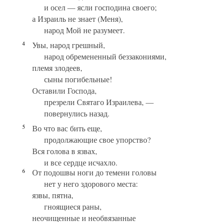
и осел — ясли господина своего;
а Израиль не знает (Меня),
народ Мой не разумеет.
4
Увы, народ грешный,
народ обремененный беззакониями,
племя злодеев,
сыны погибельные!
Оставили Господа,
презрели Святаго Израилева, —
повернулись назад.
5
Во что вас бить еще,
продолжающие свое упорство?
Вся голова в язвах,
и все сердце исчахло.
6
От подошвы ноги до темени головы
нет у него здорового места:
язвы, пятна,
гноящиеся раны,
неочищенные и необвязанные