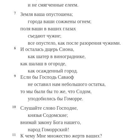
и не смягченные елеем.
7
Земля ваша опустошена;
города ваши сожжены огнем;
поля ваши в ваших глазах
съедают чужие;
все опустело, как после разорения чужими.
8
И осталась дщерь Сиона,
как шатер в винограднике,
как шалаш в огороде,
как осажденный город.
9
Если бы Господь Саваоф
не оставил нам небольшого остатка,
то мы были бы то же, что Содом,
уподобились бы Гоморре.
10
Слушайте слово Господне,
князья Содомские;
внимай закону Бога нашего,
народ Гоморрский!
11
К чему Мне множество жертв ваших?