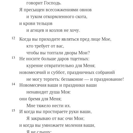
говорит Господь.
Я пресыщен всесожжениями овнов
и туком откормленного скота,
и крови тельцов
и агнцев и козлов не хочу.
12
Когда вы приходите являться пред лице Мое,
кто требует от вас,
чтобы вы топтали дворы Мои?
13
Не носите больше даров тщетных:
курение отвратительно для Меня;
новомесячий и суббот, праздничных собраний
не могу терпеть: беззаконие — и празднование!
14
Новомесячия ваши и праздники ваши
ненавидит душа Моя:
они бремя для Меня;
Мне тяжело нести их.
15
И когда вы простираете руки ваши,
Я закрываю от вас очи Мои;
и когда вы умножаете моления ваши,
Я не слышу: