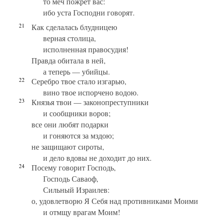
то меч пожрет вас:
ибо уста Господни говорят.
21
Как сделалась блудницею
верная столица,
исполненная правосудия!
Правда обитала в ней,
а теперь — убийцы.
22
Серебро твое стало изгарью,
вино твое испорчено водою.
23
Князья твои — законопреступники
и сообщники воров;
все они любят подарки
и гоняются за мздою;
не защищают сироты,
и дело вдовы не доходит до них.
24
Посему говорит Господь,
Господь Саваоф,
Сильный Израилев:
о, удовлетворю Я Себя над противниками Моими
и отмщу врагам Моим!