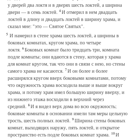
у дверей два локтя и в дверях шесть локтей, а ширина
4
двери — в семь локтей.
И отмерил в нем двадцать
локтей в длину и двадцать локтей в ширину храма, и
сказал мне: "это — Святое Святых".
5
И намерил в стене храма шесть локтей, а ширины в
боковых комнатах, кругом храма, по четыре
6
локтя.
Боковых комнат было тридцать три, комната
подле комнаты; они вдаются в стену, которая у храма
для комнат кругом, так что они в связи с нею, но стены
7
самого храма не касаются.
И он более и более
расширялся кругом вверх боковыми комнатами, потому
что окружность храма восходила выше и выше вокруг
храма, и потому храм имел большую ширину вверху, и
из нижнего этажа восходили в верхний через
8
средний.
И я видел верх дома во всю окружность;
боковые комнаты в основании имели там меры цельную
9
трость, шесть полных локтей.
Ширина стены боковых
комнат, выходящих наружу, пять локтей, и открытое
10
пространство есть подле боковых комнат храма.
И