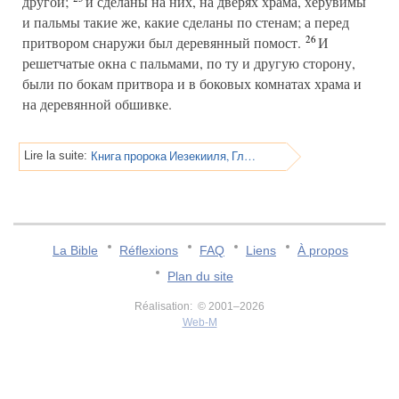
другой;
и сделаны на них, на дверях храма, херувимы
и пальмы такие же, какие сделаны по стенам; а перед
26
притвором снаружи был деревянный помост.
И
решетчатые окна с пальмами, по ту и другую сторону,
были по бокам притвора и в боковых комнатах храма и
на деревянной обшивке.
Книга пророка Иезекииля, Глава 42
Lire la suite:
La Bible
Réflexions
FAQ
Liens
À propos
Plan du site
Réalisation: © 2001–2026
Web-M
v:2.0.3.107