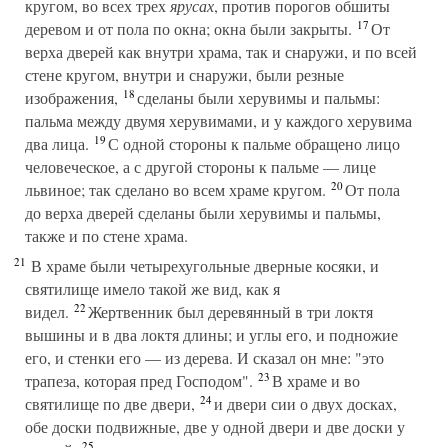
кругом, во всех трех
ярусах
, против порогов обшиты
17
деревом и от пола по окна; окна были закрыты.
От
верха дверей как внутри храма, так и снаружи, и по всей
стене кругом, внутри и снаружи, были резные
18
изображения,
сделаны были херувимы и пальмы:
пальма между двумя херувимами, и у каждого херувима
19
два лица.
С одной стороны к пальме обращено лицо
человеческое, а с другой стороны к пальме — лице
20
львиное; так сделано во всем храме кругом.
От пола
до верха дверей сделаны были херувимы и пальмы,
также и по стене храма.
21
В храме были четырехугольные дверные косяки, и
святилище имело такой же вид, как я
22
видел.
Жертвенник был деревянный в три локтя
вышины и в два локтя длины; и углы его, и подножие
его, и стенки его — из дерева. И сказал он мне: "это
23
трапеза, которая пред Господом".
В храме и во
24
святилище по две двери,
и двери сии о двух досках,
обе доски подвижные, две у одной двери и две доски у
25