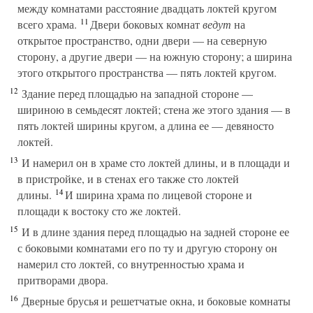
между комнатами расстояние двадцать локтей кругом
11
всего храма.
Двери боковых комнат
ведут
на
открытое пространство, одни двери — на северную
сторону, а другие двери — на южную сторону; а ширина
этого открытого пространства — пять локтей кругом.
12
Здание перед площадью на западной стороне —
шириною в семьдесят локтей; стена же этого здания — в
пять локтей ширины кругом, а длина ее — девяносто
локтей.
13
И намерил он в храме сто локтей длины, и в площади и
в пристройке, и в стенах его также сто локтей
14
длины.
И ширина храма по лицевой стороне и
площади к востоку сто же локтей.
15
И в длине здания перед площадью на задней стороне ее
с боковыми комнатами его по ту и другую сторону он
намерил сто локтей, со внутренностью храма и
притворами двора.
16
Дверные брусья и решетчатые окна, и боковые комнаты