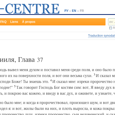
РУ
EN
FR
FAQ
Liens
À propos
R
Traduction synodal
ииля, Глава
37
подь вывел меня духом и поставил меня среди поля, и оно было п
3
ного их на поверхности поля, и вот они весьма сухи.
И сказал м
4
осподи Боже! Ты знаешь это.
И сказал мне: изреки пророчество н
5
подне!"
Так говорит Господь Бог костям сим: вот, Я введу дух в
, и покрою вас кожею, и введу в вас дух, и оживете, и узнаете, 
но было мне; и когда я пророчествовал, произошел шум, и вот дв
дел я: и вот, жилы были на них, и плоть выросла, и кожа покрыл
 пророчество духу, изреки пророчество, сын человеческий, и ск