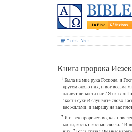
La Bible
Réflexions
Toute la Bible
Книга пророка Иезек
1
Была на мне рука Господа, и Гос
кругом около них, и вот весьма м
оживут ли кости сии? Я сказал: Г
"кости сухие! слушайте слово Гос
вас жилами, и выращу на вас плоть
7
Я изрек пророчество, как повеле
8
кости, кость с костью своею.
И ви
9
них.
Тогда сказал Он мне: изреки