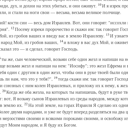
10
риди, дух, и дохни на этих убитых, и они оживут.
И я изрек пр
или, и стали на ноги свои — весьма, весьма великое полчище.
ий! кости сии — весь дом Израилев. Вот, они говорят: "иссохли 
12
рня".
Посему изреки пророчество и скажи им: так говорит Госп
13
ой, из гробов ваших и введу вас в землю Израилеву.
И узнаете
14
 народ Мой, из гробов ваших,
и вложу в вас дух Мой, и оживет
 сказал это — и сделал, говорит Господь.
6
ты же, сын человеческий, возьми себе один жезл и напиши на н
ще возьми жезл и напиши на нем: "Иосифу"; это жезл Ефрема и 
ебя один с другим в один жезл, чтобы они в руке твоей были одн
19
 ли нам, что это у тебя?",
тогда скажи им: так говорит Господ
и союзных с ним колен Израилевых, и приложу их к нему, к жез
20
.
Когда же оба жезла, на которых ты напишешь, будут в руке тв
г: вот, Я возьму сынов Израилевых из среды народов, между кот
22
в землю их.
На этой земле, на горах Израиля Я сделаю их одн
 более двумя народами, и уже не будут вперед разделяться на два 
и мерзостями своими и всякими пороками своими, и освобожу их 
удут Моим народом, и Я буду их Богом.