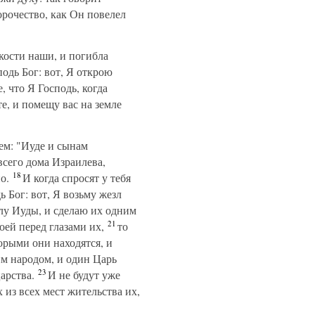
орочество, как Он повелел
кости наши, и погибла
одь Бог: вот, Я открою
, что Я Господь, когда
е, и помещу вас на земле
ем: "Иуде и сынам
всего дома Израилева,
18
о.
И когда спросят у тебя
ь Бог: вот, Я возьму жезл
лу Иуды, и сделаю их одним
21
оей перед глазами их,
то
орыми они находятся, и
им народом, и один Царь
23
царства.
И не будут уже
из всех мест жительства их,