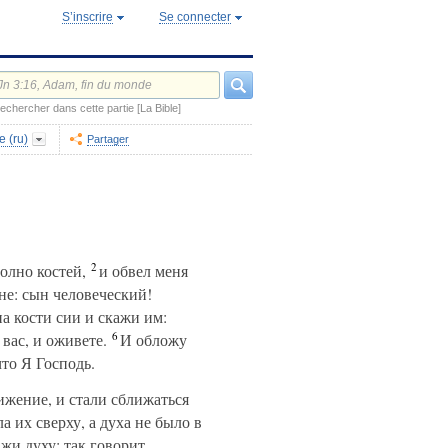
S’inscrire
Se connecter
echercher dans cette partie [La Bible]
e (ru)
Partager
2
олно костей,
и обвел меня
не: сын человеческий!
а кости сии и скажи им:
6
 вас, и оживете.
И обложу
что Я Господь.
ижение, и стали сближаться
а их сверху, а духа не было в
ажи духу: так говорит