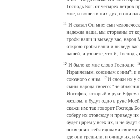
Господь Бог: от четырех ветров п
мне, и вошел в них дух, и они ож
11
И сказал Он мне: сын человеческ
надежда наша, мы оторваны от ко
гробы ваши и выведу вас, народ М
открою гробы ваши и выведу вас,
вашей, и узнаете, что Я, Господь,
15
1
И было ко мне слово Господне:
Израилевым, союзным с ним"; и е
17
союзного с ним.
И сложи их у с
сыны народа твоего: "не объяснишь
Иосифов, который в руке Ефрема 
жезлом, и будут одно в руке Моей
скажи им: так говорит Господь Бо
соберу их отовсюду и приведу их 
будет царем у всех их, и не будут
осквернять себя идолами своими 
где они грешили, и очищу их, и б