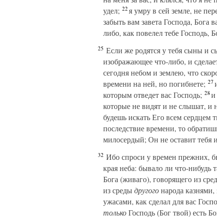
22
удел;
я умру в сей земле, не пе
забыть вам завета Господа, Бога 
либо, как повелел тебе Господь, Б
25
Если же родятся у тебя сыны и сы
изображающее что-либо, и сделает
сегодня небом и землею, что скор
27
времени на ней, но погибнете;
и
28
которым отведет вас Господь;
и 
которые не видят и не слышат, и 
будешь искать Его всем сердцем 
последствие времени, то обратишь
милосердый; Он не оставит тебя и
32
Ибо спроси у времен прежних, быв
края неба: бывало ли что-нибудь 
Бога (живаго), говорящего из сре
из среды
другого
народа казнями,
ужасами, как сделал для вас Госп
только
Господь (Бог твой) есть Бо