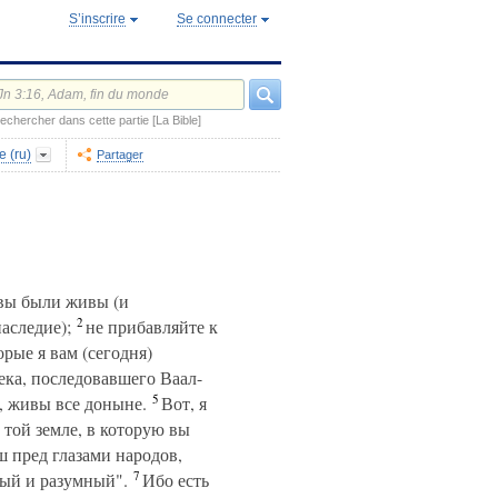
S’inscrire
Se connecter
echercher dans cette partie [La Bible]
e (ru)
Partager
 вы были живы (и
2
аследие);
не прибавляйте к
орые я вам (сегодня)
века, последовавшего Ваал-
5
, живы все доныне.
Вот, я
 той земле, в которую вы
ш пред глазами народов,
7
рый и разумный".
Ибо есть