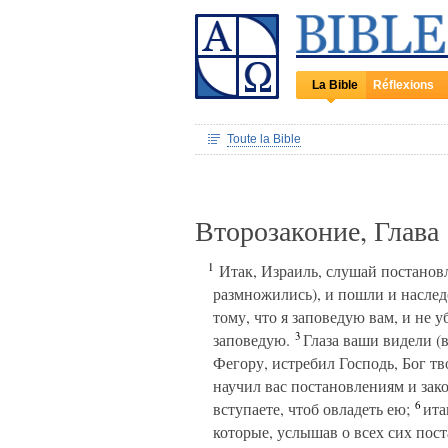
La Bible
Réflexions
Toute la Bible
Второзаконие, Глава
1
Итак, Израиль, слушай постановл
размножились), и пошли и наследо
тому, что я заповедую вам, и не у
3
заповедую.
Глаза ваши видели (в
Фегору, истребил Господь, Бог тво
научил вас постановлениям и зако
6
вступаете, чтоб овладеть ею;
итак
которые, услышав о всех сих пост