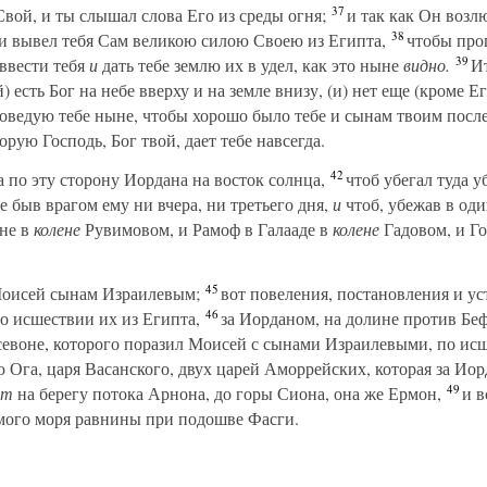
37
Свой, и ты слышал слова Его из среды огня;
и так как Он возл
38
о и вывел тебя Сам великою силою Своею из Египта,
чтобы прог
39
ввести тебя
и
дать тебе землю их в удел, как это ныне
видно.
Ит
) есть Бог на небе вверху и на земле внизу, (и) нет еще (кроме Ег
поведую тебе ныне, чтобы хорошо было тебе и сынам твоим после
рую Господь, Бог твой, дает тебе навсегда.
42
 по эту сторону Иордана на восток солнца,
чтоб убегал туда у
е быв врагом ему ни вчера, ни третьего дня,
и
чтоб, убежав в оди
ине в
колене
Рувимовом, и Рамоф в Галааде в
колене
Гадовом, и Го
45
Моисей сынам Израилевым;
вот повеления, постановления и ус
46
о исшествии их из Египта,
за Иорданом, на долине против Беф
евоне, которого поразил Моисей с сынами Израилевыми, по исш
 Ога, царя Васанского, двух царей Аморрейских, которая за Иор
49
ит
на берегу потока Арнона, до горы Сиона, она же Ермон,
и в
амого моря равнины при подошве Фасги.