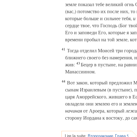
земле показал тебе великий огнь 
(вас,) потомство их после них, т
которые больше и сильнее тебя,
и
сердце твое, что Господь (Бог твой
Его и заповеди Его, которые я за
времени пробыл на той земле, кото
41
Тогда отделил Моисей три города
ближнего своего без намерения, н
43
жив:
Бецер в пустыне, на равн
Манассиином.
44
Вот закон, который предложил 
сынам Израилевым (в пустыне), п
царя Аморрейского, жившего в Ес
овладели они землею его и землею
начиная
от Ароера, который
леж
сторону Иордана к востоку, до с
Второзаконие, Глава 5
Lire la suite: