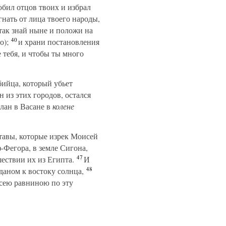
юбил отцов твоих и избрал
нать от лица твоего народы,
ак знай ныне и положи на
40
о);
и храни постановления
 тебя, и чтобы ты много
бийца, который убьет
н из этих городов, остался
лан в Васане в
колене
тавы, которые изрек Моисей
-Фегора, в земле Сигона,
47
ествии их из Египта.
И
48
даном к востоку солнца,
сею равниною по эту