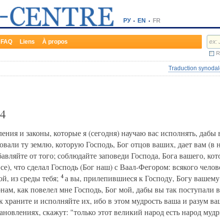
РУ
EN
FR
FAQ
Liens
À propos
R
Traduction synodal
4
ения и законы, которые я (сегодня) научаю вас исполнять, дабы
вали ту землю, которую Господь, Бог отцов ваших, дает вам (в н
бавляйте от того; соблюдайте заповеди Господа, Бога вашего, кот
се), что сделал Господь (Бог наш) с Ваал-Фегором: всякого чело
4
й, из среды тебя;
а вы, прилепившиеся к Господу, Богу вашему
нам, как повелел мне Господь, Бог мой, дабы вы так поступали в
 храните и исполняйте их, ибо в этом мудрость ваша и разум ва
ановлениях, скажут: "только этот великий народ есть народ муд