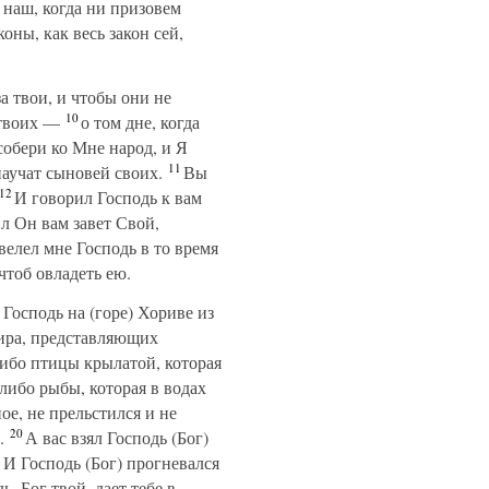
 наш, когда ни призовем
оны, как весь закон сей,
а твои, и чтобы они не
10
 твоих —
о том дне, когда
 собери ко Мне народ, и Я
11
научат сыновей своих.
Вы
12
И говорил Господь к вам
л Он вам завет Свой,
велел мне Господь в то время
чтоб овладеть ею.
 Господь на (горе) Хориве из
мира, представляющих
либо птицы крылатой, которая
либо рыбы, которая в водах
ое, не прельстился и не
20
.
А вас взял Господь (Бог)
1
И Господь (Бог) прогневался
ь, Бог твой, дает тебе в