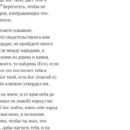
23
Берегитесь, чтобы не
миров, изображающих что-
итель.
елаете изваяние,
то свидетельствуюсь вам
ордан; не пробудете много
исле между народами, к
кими из дерева и камня,
оего, то найдешь (Его), если
се это постигнет тебя в
ог твой, есть Бог (благий и)
 Он клятвою утвердил им.
а земле, и от края неба до
шал ли (какой) народ глас
й
бог пойти, взять себе народ
 высокою, и великими
это,
чтобы ты знал, что
 дабы научить тебя, и на