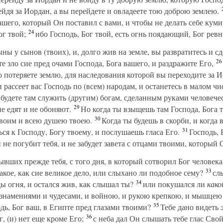
рейдя за Иордан, а вы перейдете и овладеете тою доброю землею.
вашего, который Он поставил с вами, и чтобы не делать себе ку
24
ог твой;
ибо Господь, Бог твой, есть огнь поядающий, Бог ревн
ны у сынов (твоих), и, долго жив на земле, вы развратитесь и сд
26
е зло сие пред очами Господа, Бога вашего, и раздражите Его,
о потеряете землю, для наследования которой вы переходите за И
 рассеет вас Господь по (всем) народам, и останетесь в малом ч
будете там служить (другим) богам, сделанным руками человечес
29
не едят и не обоняют.
Но когда ты взыщешь там Господа, Бога тв
30
твоим и всею душею твоею.
Когда ты будешь в скорби, и когда в
31
ся к Господу, Богу твоему, и послушаешь гласа Его.
Господь, Б
 не погубит тебя, и не забудет завета с отцами твоими, который
ших прежде тебя, с того дня, в который сотворил Бог человека н
33
такое, как сие великое дело, или слыхано ли подобное сему?
слы
34
ды огня, и остался жив, как слышал ты?
или покушался ли
како
 знамениями и чудесами, и войною, и рукою крепкою, и мышцею
35
одь, Бог ваш, в Египте пред глазами твоими?
Тебе дано видеть
36
г, (и) нет еще кроме Его;
с неба дал Он слышать тебе глас Свой,