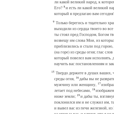
ли какой великий народ, к котор
8
Его?
и есть ли какой великий на
который я предлагаю вам сегодня
9
Только берегись и тщательно хран
выходили из сердца твоего во вс
ты стоял пред Господом, Богом тв
возвещу им слова Мои, из которых
приблизились и стали под горою, 
(на горе) из среды огня; глас слов
который повелел вам исполнять, 
научить вас постановлениям и зак
15
Твердо держите в душах ваших, чт
16
среды огня,
дабы вы не разврат
17
мужчину или женщину,
изображ
18
летает под небесами,
изображени
19
ниже земли;
и дабы ты, взглянув
поклонился им и не служил им, та
и вывел вас из печи железной, из
на меня за вас, и клялся, что я н