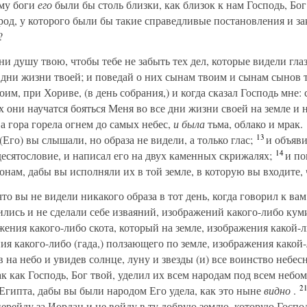
ому боги
его
были бы столь близки, как близок к нам Господь, Бог
род, у которого были бы такие справедливые постановления и зак
?
и душу твою, чтобы тебе не забыть тех дел, которые видели глаз
е дни жизни твоей; и поведай о них сынам твоим и сынам сынов
оим, при Хориве, (в день собрания,) и когда сказал Господь мне:
 они научатся бояться Меня во все дни жизни своей на земле и 
а гора горела огнем до самых небес,
и была
тьма, облако и мрак.
13
 (Его) вы слышали, но образа не видели, а только глас;
и объяви
14
десятословие, и написал его на двух каменных скрижалях;
и по
онам, дабы вы исполняли их в той земле, в которую вы входите, 
о вы не видели никакого образа в тот день, когда говорил к вам
ились и не сделали себе изваяний, изображений какого-либо ку
ения какого-либо скота, который на земле, изображения какой-
я какого-либо (гада,) ползающего по земле, изображения какой-
 на небо и увидев солнце, луну и звезды (и) все воинство небесн
к как Господь, Бог твой, уделил их всем народам под всем небом
2
 Египта, дабы вы были народом Его удела, как это ныне
видно
.
е перейду за Иордан и не войду в ту добрую землю, которую Господ