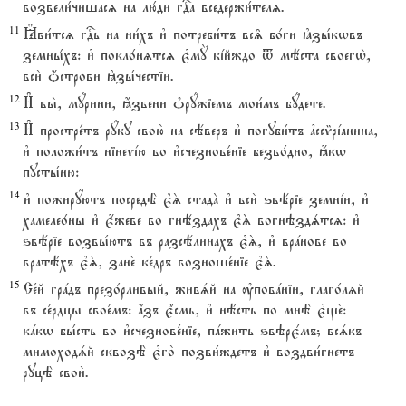
возвели1чишасz на лю1ди гDа вседержи1телz.
11
Kви1тсz гDь на ни1хъ и3 потреби1тъ вс‰ бо1ги kзы1кwвъ
земны1хъ: и3 покло1нzтсz є3мY кjйждо t мёста своегw2,
вси2 џстрови kзы1честіи.
12
И# вы2, мyрини, ћзвени nрyжіемъ мои1мъ бyдете.
13
И# простре1тъ рyку свою2 на сёверъ и3 погуби1тъ ґссmрjанина,
и3 положи1тъ нінеvjю во и3счезнове1ніе безво1дно, ћкw
пусты1ню:
14
и3 пожирyютъ посредЁ є3S стадA и3 вси2 ѕвёріе земнjи, и3
хамелео1ны и3 є4жеве во гнёздахъ є3S вогнэздsтсz: и3
ѕвёріе возвы1ютъ въ разсёлинахъ є3S, и3 врaнове во
вратёхъ є3S, зане2 ке1дръ возноше1ніе є3S.
15
Се1й грaдъ презо1рливый, живsй на ўповaніи, глаго1лzй
въ се1рдцы свое1мъ: ѓзъ є4смь, и3 нёсть по мнЁ є3ще2:
кaкw бы1сть во и3счезнове1ніе, пaжить ѕвэрє1мъ; всsкъ
мимоходsй сквозЁ є3го2 позви1ждетъ и3 воздви1гнетъ
руцЁ свои2.