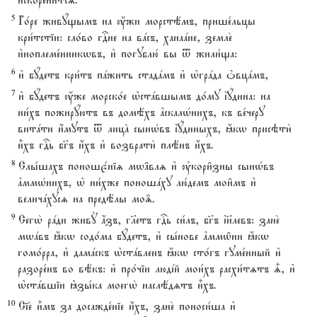
и3скорени1тсz.
5
Го1ре живyщымъ на ќжи морстёмъ, прише1льцы
кри1тстіи: сло1во гDне на вaсъ, ханаaне, земле2
и3ноплеме1нникwвъ, и3 погублю1 вы t жили1ща:
6
и3 бyдетъ кри1тъ пaжить стадaмъ и3 њгрaда nвцaмъ,
7
и3 бyдетъ ќже морско1е њстaвшымъ до1му їyдина: на
ни1хъ пожирyютъ въ домёхъ ґскалHнихъ, къ ве1черу
витaти и4мутъ t лицA сынHвъ їyдиныхъ, ћкw присэти2
и5хъ гDь бг7ъ и4хъ и3 возврати2 плёнъ и4хъ.
8
Слы1шахъ поношє1ніz мw†влz и3 ўкори6зны сынHвъ
ґммHнихъ, њ ни1хже поношaху лю1демъ мои6мъ и3
величaхусz на предёлы мо‰.
9
Сегw2 рaди живY ѓзъ, гlетъ гDь си1лъ, бг7ъ ї}левъ: зане2
мwaвъ ћкw содо1ма бyдетъ, и3 сы1нове ґммw6ни ћкw
гомо1рра, и3 дамaскъ њстaвленъ ћкw сто1гъ гуме1нный и3
разоре1нъ во вёкъ: и3 про1чіи людjй мои1хъ расхи1тzтъ |, и3
њстaвшіи kзы1ка моегw2 наслёдzтъ и5хъ.
10
Сіе2 и5мъ за досажде1ніе и4хъ, зане2 поноси1ша и3