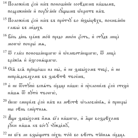
14
Положи1лъ є3си2 нaсъ поноше1ніе сосёдwмъ нaшымъ,
подражне1ніе и3 поругaніе сyщымъ њ1крестъ нaсъ.
15
Положи1лъ є3си2 нaсъ въ при1тчу во kзы1цэхъ, покивaнію
главы2 въ лю1дехъ.
16
Ве1сь де1нь срaмъ мо1й предо мно1ю є4сть, и3 стyдъ лицA
моегw2 покры1 мz,
17
t глaса поношaющагw и3 њклеветaющагw, t лицA
врaжіz и3 и3згонsщагw.
18
Сі‰ вс‰ пріидо1ша на ны2, и3 не забы1хомъ тебє2, и3 не
непрaвдовахомъ въ завётэ твое1мъ,
19
и3 не tступи2 вспsть се1рдце нaше: и3 ўклони1лъ є3си2 стези2
нaшz t пути2 твоегw2,
20
ћкw смири1лъ є3си2 нaсъ на мёстэ њѕлобле1ніz, и3 прикры1
ны сёнь сме1ртнаz.
21
Ѓще забы1хомъ и4мz бг7а нaшегw, и3 ѓще воздёхомъ
рyки нaшz къ бо1гу чужде1му,
22
не бг7ъ ли взы1щетъ си1хъ; то1й бо вёсть т†йнаz се1рдца.