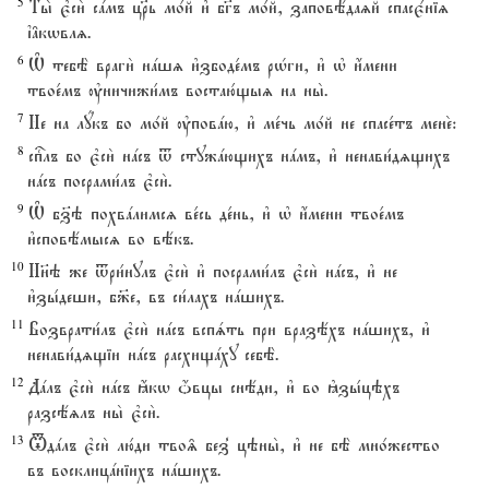
5
Ты2 є3си2 сaмъ цRь мо1й и3 бг7ъ мо1й, заповёдаzй спасє1ніz
ї†кwвлz.
6
Њ тебЁ враги2 нaшz и3збоде1мъ рHги, и3 њ и4мени
твое1мъ ўничижи1мъ востаю1щыz на ны2.
7
Не на лyкъ бо мо1й ўповaю, и3 ме1чь мо1й не спасе1тъ мене2:
8
спcлъ бо є3си2 нaсъ t стужaющихъ нaмъ, и3 ненави1дzщихъ
нaсъ посрами1лъ є3си2.
9
Њ бз7э похвaлимсz ве1сь де1нь, и3 њ и4мени твое1мъ
и3сповёмысz во вёкъ.
10
Нн7э же tри1нулъ є3си2 и3 посрами1лъ є3си2 нaсъ, и3 не
и3зы1деши, б9е, въ си1лахъ нaшихъ.
11
Возврати1лъ є3си2 нaсъ вспsть при вразёхъ нaшихъ, и3
ненави1дzщіи нaсъ расхищaху себЁ.
12
Дaлъ є3си2 нaсъ ћкw џвцы снёди, и3 во kзы1цэхъ
разсёzлъ ны2 є3си2.
13
Tдaлъ є3си2 лю1ди тво‰ без8 цэны2, и3 не бЁ мно1жество
въ восклицaніихъ нaшихъ.