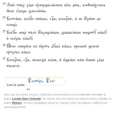
23
Зане2 тебє2 рaди ўмерщвлsемсz ве1сь де1нь, вмэни1хомсz
ћкw џвцы заколе1ніz.
24
Востaни, вскyю спи1ши, гDи; воскrни2, и3 не tри1ни до
концA.
25
Вскyю лице2 твое2 tвращaеши; забывaеши нищетY нaшу
и3 ско1рбь нaшу;
26
Ћкw смири1сz въ пе1рсть душA нaша, прильпе2 земли2
ўтро1ба нaша.
27
Воскrни2, гDи, помози2 нaмъ, и3 и3збaви нaсъ и4мене рaди
твоегw2.
Pалти1рь, Pало1мъ
Lire la suite:
44
Pour que les textes en grec s’affichent correctement, il est préférable d’installer la
police
Lucida Sans Unicode
. De même, pour les textes en slavon ancien, installez la
police
Hirmos
. Si votre navigateur prend en charge CSS3, les polices s’afficheront
automatiquement.