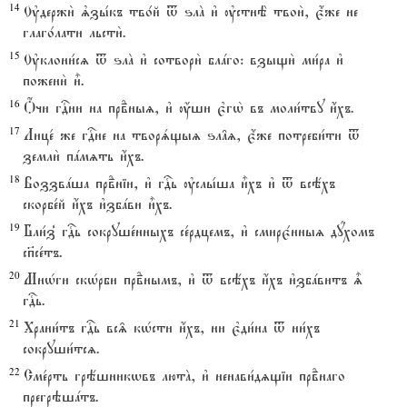
14
Ўдержи2 љзы1къ тво1й t ѕлA и3 ўстнЁ твои2, є4же не
глаго1лати льсти2.
15
Ўклони1сz t ѕлA и3 сотвори2 блaго: взыщи2 ми1ра и3
пожени2 и5.
16
Џчи гDни на првdныz, и3 ќши є3гw2 въ моли1тву и4хъ.
17
Лице1 же гDне на творsщыz ѕл†z, є4же потреби1ти t
земли2 пaмzть и4хъ.
18
Воззвaша првdніи, и3 гDь ўслы1ша и5хъ и3 t всёхъ
скорбе1й и4хъ и3збaви и5хъ.
19
Бли1з8 гDь сокруше1нныхъ се1рдцемъ, и3 смирє1нныz дyхомъ
сп7се1тъ.
20
МнHги скHрби првdнымъ, и3 t всёхъ и4хъ и3збaвитъ |
гDь.
21
Храни1тъ гDь вс‰ кHсти и4хъ, ни є3ди1на t ни1хъ
сокруши1тсz.
22
Сме1рть грёшникwвъ лютA, и3 ненави1дzщіи првdнаго
прегрэшaтъ.