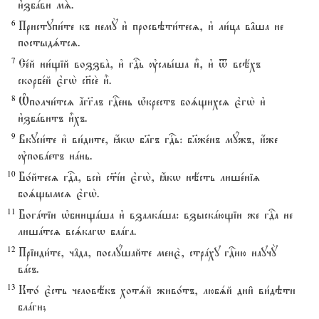
и3збaви мS.
6
Приступи1те къ немY и3 просвэти1тесz, и3 ли1ца в†ша не
постыдsтсz.
7
Се1й ни1щій воззвA, и3 гDь ўслы1ша и5, и3 t всёхъ
скорбе1й є3гw2 сп7се2 и5.
8
Њполчи1тсz ѓгг7лъ гDень њ1крестъ боsщихсz є3гw2 и3
и3збaвитъ и5хъ.
9
Вкуси1те и3 ви1дите, ћкw бlгъ гDь: бlже1нъ мyжъ, и4же
ўповaетъ нaнь.
10
Бо1йтесz гDа, вси2 с™jи є3гw2, ћкw нёсть лише1ніz
боsщымсz є3гw2.
11
Богaтіи њбнищaша и3 взалкaша: взыскaющіи же гDа не
лишaтсz всsкагw блaга.
12
Пріиди1те, ч†да, послyшайте менє2, стрaху гDню научY
вaсъ.
13
Кто1 є3сть человёкъ хотsй живо1тъ, любsй дни6 ви1дэти
блaги;