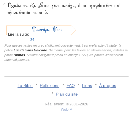
23
И#збaвитъ гDь дyшы р†бъ свои1хъ, и3 не прегрэшaтъ вси2
ўповaющіи на него2.
Pалти1рь, Pало1мъ
Lire la suite:
34
Pour que les textes en grec s’affichent correctement, il est préférable d’installer la
police
Lucida Sans Unicode
. De même, pour les textes en slavon ancien, installez la
police
Hirmos
. Si votre navigateur prend en charge CSS3, les polices s’afficheront
automatiquement.
La Bible
Réflexions
FAQ
Liens
À propos
Plan du site
Réalisation: © 2001–2026
Web-M
v:2.0.3.107