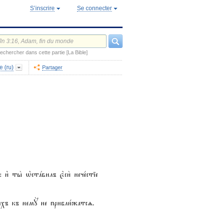
S’inscrire
Se connecter
echercher dans cette partie [La Bible]
e (ru)
Partager
3 ты2 њстaвилъ є3си2 нече1стіе
ихъ къ немY не прибли1жатсz.