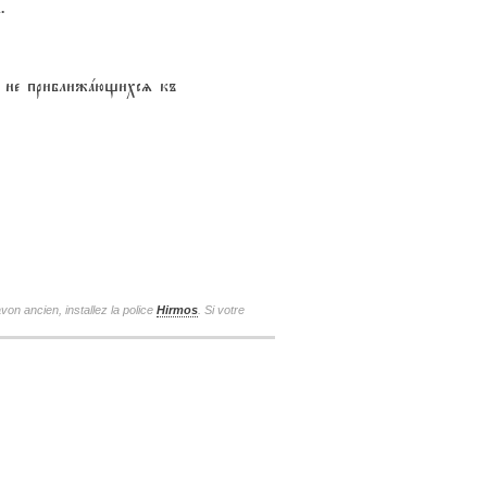
.
и, не приближaющихсz къ
von ancien, installez la police
Hirmos
. Si votre