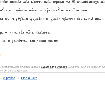
рби њбдержaщіz мS: рaдосте моS, и3збaви мS t њбыше1дшихъ мS
пyть се1й, во1ньже по1йдеши: ўтвержY на тS џчи мои2.
4мже нёсть рaзума: броздaми и3 ўздо1ю чє1люсти и4хъ востsгнеш
го же на гDа млcть њбы1детъ.
ніи, и3 хвали1тесz, вси2 прaвіи с®цемъ.
l est préférable d’installer la police
Lucida Sans Unicode
. De même, pour les textes en sla
icheront automatiquement.
À propos
Plan du site