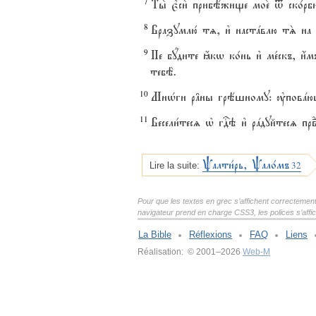
7
Ты2 є3си2 прибёжище мое2 t ско1
8
Вразумлю1 тz, и3 настaвлю тS на 
9
Не бyдите ћкw ко1нь и3 ме1скъ, и
тебЁ.
10
МнHги р†ны грёшному: ўповaюща
11
Весели1тесz њ гDэ и3 рaдуйтесz првd
Pалти1рь, Pало1мъ
32
Lire la suite:
Pour que les textes en grec s’affichent correctement, i
navigateur prend en charge CSS3, les polices s’aff
La Bible
Réflexions
FAQ
Liens
Réalisation: © 2001–2026
Web-M
v:2.0.3.107