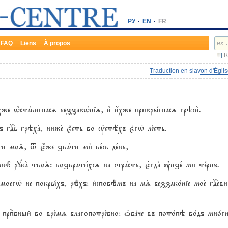
РУ
EN
FR
FAQ
Liens
À propos
R
Traduction en slavon d'Églis
4хже њстaвишасz беззакHніz, и3 и4хже прикры1шасz грэси2.
 гDь грэхA, ниже2 є4сть во ўстёхъ є3гw2 ле1сть.
о‰, t є4же звaти ми2 ве1сь де1нь,
Ё рукA твоS: возврати1хсz на стрaсть, є3гдA ўнзе1 ми те1рнъ.
моегw2 не покры1хъ, рёхъ: и3сповёмъ на мS беззако1ніе мое2 гDеви: и
прпdбный во вре1мz благопотре1бно: nбaче въ пото1пэ во1дъ мно1г