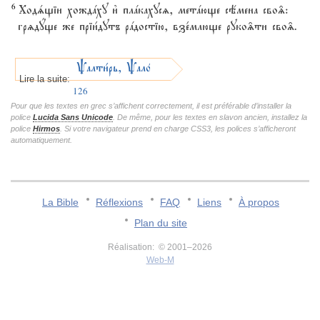
6
Ходsщіи хождaху и3 плaкахусz, метaюще сёмена сво‰:
грzдyще же пріи1дутъ рaдостію, взе1млюще руко‰ти сво‰.
Pалти1рь, Pало1мъ
Lire la suite:
126
Pour que les textes en grec s’affichent correctement, il est préférable d’installer la
police
Lucida Sans Unicode
. De même, pour les textes en slavon ancien, installez la
police
Hirmos
. Si votre navigateur prend en charge CSS3, les polices s’afficheront
automatiquement.
La Bible
Réflexions
FAQ
Liens
À propos
Plan du site
Réalisation: © 2001–2026
Web-M
v:2.0.3.107