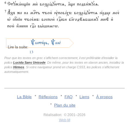
6
Стужaющіи ми2 возрaдуютсz, ѓще подви1жусz.
7
Ѓзъ же на млcть твою2 ўповaхъ: возрaдуетсz се1рдце мое2
њ спcніи твое1мъ: воспою2 гDеви бlгодёzвшему мнЁ и3
пою2 и4мени гDа вы1шнzгw.
Pалти1рь, Pало1мъ
Lire la suite:
13
Pour que les textes en grec s’affichent correctement, il est préférable d’installer la
police
Lucida Sans Unicode
. De même, pour les textes en slavon ancien, installez la
police
Hirmos
. Si votre navigateur prend en charge CSS3, les polices s’afficheront
automatiquement.
La Bible
Réflexions
FAQ
Liens
À propos
Plan du site
Réalisation: © 2001–2026
Web-M
v:2.0.3.107