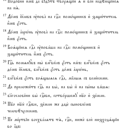
Подо1бни и5мъ да бyдутъ творsщіи | и3 вси2 надёющіисz
на нS.
17
До1мъ ї}левъ ўповA на гDа: помо1щникъ и3 защи1титель
и5мъ є4сть.
18
До1мъ ґарHнь ўповA на гDа: помо1щникъ и3 защи1титель
и5мъ є4сть.
19
Боsщіисz гDа ўповaша на гDа: помо1щникъ и3
защи1титель и5мъ є4сть.
20
ГDь помzнyвъ ны2 блгcви1лъ є4сть нaсъ: блгcви1лъ є4сть
до1мъ ї}левъ, блгcви1лъ є4сть до1мъ ґарHнь,
21
блгcви1лъ є4сть боsщыzсz гDа, м†лыz съ вели1кими.
22
Да приложи1тъ гDь на вы2, на вы2 и3 на сы1ны вaшz:
23
бlгослове1ни вы2 гDеви, сотво1ршему нб7о и3 зе1млю.
24
Нб7о нб7се2 гDеви, зе1млю же даде2 сыновHмъ
человёчєскимъ.
25
Не ме1ртвіи восхвaлzтъ тS, гDи, ниже2 вси2 низходsщіи
во ѓдъ: