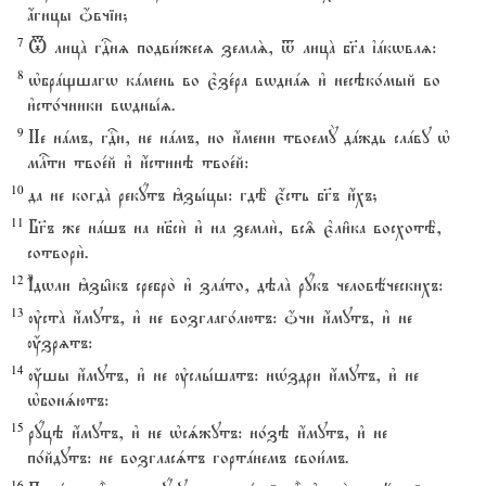
ѓгнцы џвчіи;
7
T лицA гDнz подви1жесz землS, t лицA бг7а їaкwвлz:
8
њбрaщшагw кaмень во є3зе1ра вwднaz и3 несэко1мый во
и3сто1чники вwдны1z.
9
Не нaмъ, гDи, не нaмъ, но и4мени твоемY дaждь слaву њ
млcти твое1й и3 и4стинэ твое1й:
10
да не когдA рекyтъ kзы1цы: гдЁ є4сть бг7ъ и4хъ;
11
Бг7ъ же нaшъ на нб7си2 и3 на земли2, вс‰ є3ли6ка восхотЁ,
сотвори2.
12
І4дwли kзы6къ сребро2 и3 злaто, дэлA рyкъ человёческихъ:
13
ўстA и4мутъ, и3 не возглаго1лютъ: џчи и4мутъ, и3 не
ќзрzтъ:
14
ќшы и4мутъ, и3 не ўслы1шатъ: нHздри и4мутъ, и3 не
њбонsютъ:
15
рyцэ и4мутъ, и3 не њсsжутъ: но1зэ и4мутъ, и3 не
по1йдутъ: не возгласsтъ гортaнемъ свои1мъ.
16