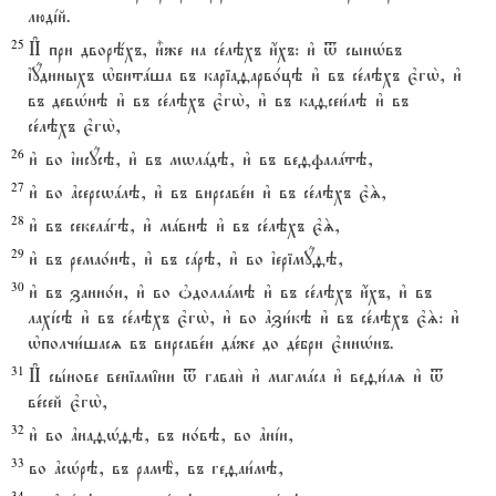
людjй.
25
И# при дворёхъ, и5же на се1лэхъ и4хъ: и3 t сынHвъ
їyдиныхъ њбитaша въ каріаfарво1цэ и3 въ се1лэхъ є3гw2, и3
въ девHнэ и3 въ се1лэхъ є3гw2, и3 въ каfсеи1лэ и3 въ
се1лэхъ є3гw2,
26
и3 во їисyсэ, и3 въ мwлaдэ, и3 въ веfфалaтэ,
27
и3 во ґсерсwaлэ, и3 въ вирсаве1и и3 въ се1лэхъ є3S,
28
и3 въ секелaгэ, и3 мaвнэ и3 въ се1лэхъ є3S,
29
и3 въ ремао1нэ, и3 въ сaрэ, и3 во їерімyfэ,
30
и3 въ занно1и, и3 во nдоллaмэ и3 въ се1лэхъ и4хъ, и3 въ
лахjсэ и3 въ се1лэхъ є3гw2, и3 во ґзи1кэ и3 въ се1лэхъ є3S: и3
њполчи1шасz въ вирсаве1и дaже до де1бри є3ннHнъ.
31
И# сы1нове веніам‡ни t гаваи2 и3 магмaса и3 веfи1лz и3 t
ве1сей є3гw2,
32
и3 во ґнаfHfэ, въ но1вэ, во ґнjи,
33
во ґсHрэ, въ рамЁ, въ геfаи1мэ,
34