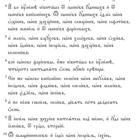
4
И# во їеrли1мэ њбитaша t сынHвъ їyдиныхъ и3 t
сынHвъ веніамjнихъ. T сынHвъ їyдиныхъ ґfаjа сы1нъ
nзjинъ, сы1нъ захaріинъ, сы1нъ самарjинъ, сы1нъ сафатjевъ,
сы1нъ масеи1ль и3 t сынHвъ фаре1совыхъ,
5
и3 маасjа, сы1нъ варyховъ, сы1нъ халaзовъ, сы1нъ nзjевъ,
сы1нъ ґдаjевъ, сы1нъ їwарjвль, сы1нъ захaріевъ, сы1нъ
силwнjевъ:
6
вси2 сы1нове фаре1сwвы, и5же њбитaша во їеrли1мэ,
четы1реста шестьдесsтъ џсмь мyжіе крёпцы.
7
Сjи же сы1нове веніам‡ни: силHнъ сы1нъ месулaевъ, сы1нъ
їwaдовъ, сы1нъ фадаjевъ, сы1нъ кwлjевъ, сы1нъ маасjевъ,
сы1нъ є3fіи1ль, сы1нъ їессjевъ,
8
и3 по не1мъ гевеи1лъ, силjевъ, де1вzть сHтъ двaдесzть
џсмь.
9
И# їwи1ль сы1нъ зехрjнъ настоsтель над8 ни1ми, и3 їyда сы1нъ
ґсанaевъ, t грaда, вторы1й.
10
T свzще1нникwвъ: и3 їадjа сы1нъ їwарjвль, їахjнь,