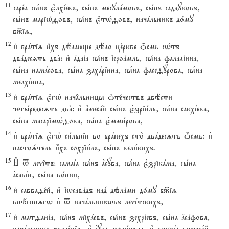
11
саре1а сы1нъ є3лхjевъ, сы1нъ месулaмовъ, сы1нъ саддyковъ,
сы1нъ маріHfовъ, сы1нъ є3тHfовъ, начaльникъ до1му
б9іz,
12
и3 брaтіz и4хъ дёлающе дёло це1ркве џсмь сHтъ
двaдесzть двA: и3 ґдаjа сы1нъ їероaмль, сы1на фалалjина,
сы1на намaсова, сы1на захaріина, сы1на фасеfyрова, сы1на
мелхjина,
13
и3 брaтіz є3гw2 нач†льницы nте1чествъ двёсти
четы1редесzть двA: и3 ґмесaй сы1нъ є3зріи1ль, сы1на сакхjева,
сы1на масарімHfова, сы1на є3мми1рова,
14
и3 брaтіz є3гw2 си1льніи во брaнехъ сто2 двaдесzть џсмь: и3
настоsтель и4хъ сохріи1лъ, сы1нъ вели1кихъ.
15
И# t леv‡тъ: самаjа сы1нъ ґсyва, сы1на є3зрікaма, сы1на
ґсавjи, сы1на во1нни,
16
и3 савваfе1й, и3 їwсавaдъ над8 дэлaми до1му б9іz
внёшнzгw и3 t начaльникwвъ леvjтскихъ,
17
и3 матfанjа, сы1нъ міхaевъ, сы1нъ зехрjевъ, сы1на ґсaфова,