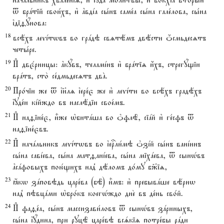
начaльникъ хвале1ніz, и3 їyда моли1твы, и3 вокхjа вторы1й
t брaтій свои1хъ, и3 ґвдjа сы1нъ саме1а сы1на гале1лова, сы1на
їдіfyнова:
18
всёхъ леvjтwвъ во грaдэ свzтёмъ двёсти џсмьдесzтъ
четы1ре.
19
И# двє1рницы: ґкyвъ, теламjнъ и3 брaтіz и4хъ, стрегyщіи
врaтъ, сто2 се1дмьдесzтъ двA.
20
Про1чіи же t ї}лz їере1є же и3 леvjти во всёхъ градёхъ
їуде1и кjйждо въ наслёдіи свое1мъ.
21
И# наfіне1є, и5же њбитaша во nфлЁ, сіaй и3 ге1сфъ t
наfіне1євъ.
22
И# начaльникъ леvjтwвъ во їеrли1мэ nзjй сы1нъ ванjинъ
сы1на савjева, сы1на матfанjева, сы1на міхaева, t сынHвъ
ґсaфовыхъ пою1щихъ над8 дёломъ до1му б9іz,
23
ћкw зaповэдь царе1ва (бЁ) и5мъ: и3 пребывaше вёрнw
над8 пэвцaми њбро1къ коегHждо дне2 въ де1нь сво1й.
24
И# фаfе1а, сы1нъ массизави1ловъ t сынHвъ зaриныхъ,
сы1на їyдина, при руцЁ царе1вэ всsкіz потре1бы рaди