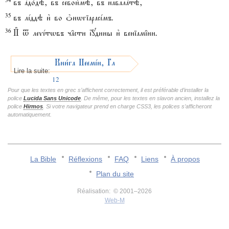
въ ґдо1дэ, въ севои1мэ, въ навалaтэ,
35
въ лjддэ и3 во nнwгіарасjмъ.
36
И# t леvjтwвъ ч†сти ї{дины и3 веніам‡ни.
Кни1га Неемjи, ГлавA
Lire la suite:
12
Pour que les textes en grec s’affichent correctement, il est préférable d’installer la
police
Lucida Sans Unicode
. De même, pour les textes en slavon ancien, installez la
police
Hirmos
. Si votre navigateur prend en charge CSS3, les polices s’afficheront
automatiquement.
La Bible
Réflexions
FAQ
Liens
À propos
Plan du site
Réalisation: © 2001–2026
Web-M
v:2.0.3.107