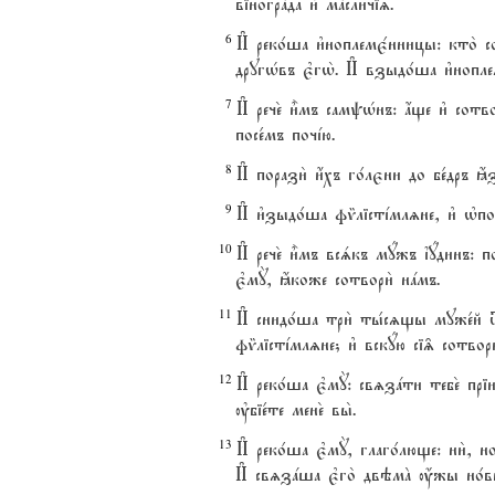
віногрaда и3 мaсличіz.
6
И# реко1ша и3ноплемє1нницы: кто2 
другHвъ є3гw2. И# взыдо1ша и3нопл
7
И# рече2 и5мъ самpHнъ: ѓще и3 сотв
посе1мъ почjю.
8
И# порази2 и4хъ го1лєни до бе1дръ ћз
9
И# и3зыдо1ша фmлістjмлzне, и3 њпо
10
И# рече2 и5мъ всsкъ мyжъ їyдинъ: п
є3мY, ћкоже сотвори2 нaмъ.
11
И# снидо1ша три2 ты1сzщы муже1й
фmлістjмлzне; и3 вскyю сі‰ сотвори
12
И# реко1ша є3мY: свzзaти тебе2 пр
ўбіе1те мене2 вы2.
13
И# реко1ша є3мY, глаго1люще: ни2,
И# свzзaша є3го2 двэмA ќжы но1вы