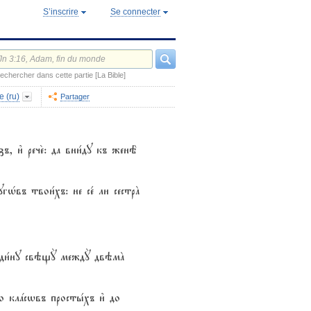
S’inscrire
Se connecter
echercher dans cette partie [La Bible]
e (ru)
Partager
, и3 рече2: да вни1ду къ женЁ
угHвъ твои1хъ: не се1 ли сестрA
 є3ди1ну свэщY междY двэмA
о клaсwвъ просты1хъ и3 до