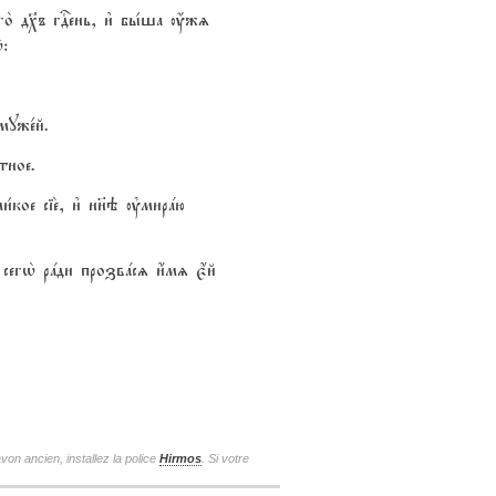
его2 д¦ъ гDень, и3 бы1ша ќжz
:
муже1й.
тное.
и1кое сіе2, и3 нн7э ўмирaю
2: сегw2 рaди прозвaсz и4мz є4й
von ancien, installez la police
Hirmos
. Si votre