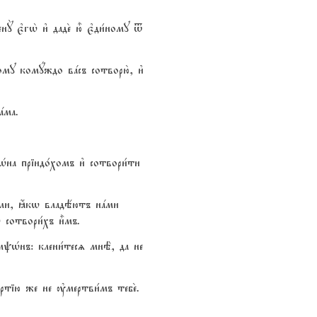
 є3гw2 и3 даде2 ю5 є3ди1ному t
ному комyждо вaсъ сотворю2, и3
aма.
Hна пріидо1хомъ и3 сотвори1ти
и ли, ћкw владёютъ нaми
 сотвори1хъ и5мъ.
самpHнъ: клени1тесz мнЁ, да не
1ртію же не ўмертви1мъ тебе2.