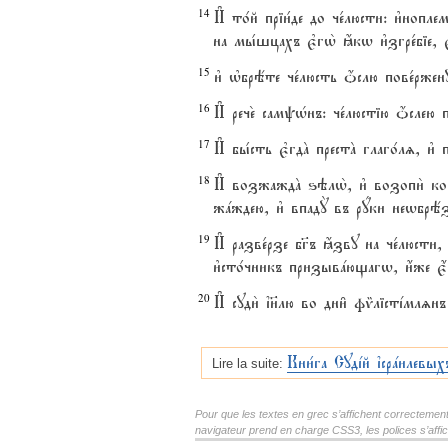
14
И# то1й пріи1де до че1люсти: и3ноп
на мы1шцахъ є3гw2 ћкw и3згре1біе,
15
и3 њбрёте че1люсть џслю пове1ржену,
16
И# рече2 самpHнъ: че1люстію џслею
17
И# бы1сть є3гдA престA глаго1лz, и3 п
18
И# возжаждA ѕэлw2, и3 возопи2 ко гD
жaждею, и3 впадY въ рyки неwбрё
19
И# разве1рзе бг7ъ ћзву на че1люсти, 
и3сто1чникъ призывaющагw, и4же є4с
20
И# суди2 ї}лю во дни6 фmлістjмлzн
Кни1га Судjй їсрaилевых
Lire la suite:
Pour que les textes en grec s’affichent correctement, i
navigateur prend en charge CSS3, les polices s’aff