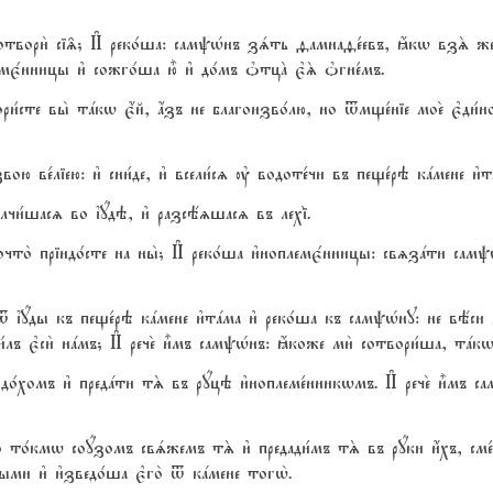
сотвори2 сі‰; И# реко1ша: самpHнъ зsть fамнаfе1евъ, ћкw взS женY
емє1нницы и3 сожго1ша ю5 и3 до1мъ nтцA є3S nгне1мъ.
ори1сте вы2 тaкw є4й, ѓзъ не благоизво1лю, но tмще1ніе мое2 є3ди1
вою ве1ліею: и3 сни1де, и3 всели1сz ў водоте1чи въ пеще1рэ кaмене и3т
лчи1шасz во їyдэ, и3 разсёzшасz въ лехі2.
очто2 пріидо1сте на ны2; И# реко1ша и3ноплемє1нницы: свzзaти самp
 t їyды къ пеще1рэ кaмене и3тaма и3 реко1ша къ самpHну: не вёс
1лъ є3си2 нaмъ; И# рече2 и5мъ самpHнъ: ћкоже ми2 сотвори1ша, тaкw
іидо1хомъ и3 предaти тS въ рyцэ и3ноплеме1нникwмъ. И# рече2 и5мъ 
 но то1кмw соyзомъ свsжемъ тS и3 предади1мъ тS въ рyки и4хъ, сме
ми и3 и3зведо1ша є3го2 t кaмене тогw2.