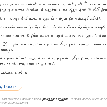
лемє1нницы же воскли1кнуша и3 теко1ша проти1ву є3мY. И# сни1де на н
 є3гдA зажже1тсz nгне1мъ: и3 разрэши1шасz ќзы є3гw2 t рукY є3гw2
 и3 простре2 рyку свою2, и3 взS ю5: и3 и3зби2 є4ю ты1сzщу муже1й.
 потреблsz потреби1хъ и5хъ, ћкw че1люстію џслею и3зби1хъ ты1сzщу 
ове1рже че1люсть t руки2 своеS: и3 нарече2 мёсто то1е и3збіе1ніе че1люс
у, и3 рече2: ты2 бlговоли1лъ є3си2 въ рyцэ рабA твоегw2 спасе1ніе вел
занныхъ.
и3 и3зы1де и3з8 неS водA, и3 пи2: и3 возврати1сz дyхъ є3гw2, и3 њживе
ть въ че1люсти, дaже до дне2 сегw2.
ъ двaдесzть лётъ.
ъ, ГлавA
16
l est préférable d’installer la police
Lucida Sans Unicode
. De même, pour les textes en sla
icheront automatiquement.