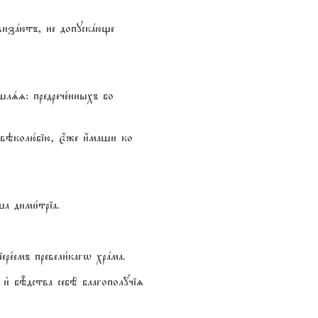
оздвизaютъ, не допускaюще
лsz: предрече1нныхъ бо
вэколю1бію, є4же и4маши ко
а дими1тріа.
ре1емъ превели1кагw хрaма.
 и3 бBдства себЁ благопол{чіz