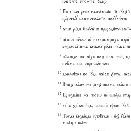
совётэ стоsтъ їуде1є;
6
Къ си6мъ рече2: глаго1леміи t їудє
цaрству благостоsніz получи1ти:
7
сегw2 рaди tлуче1нъ прароди1тельск
8
пе1рвое ќбw њ надлежaщихъ царю2
безслове1сіемъ весьмA ро1дъ нaшъ 
9
к†zждо же си1хъ познaвъ, ты2, ца
всBмъ благопрекло1нное:
10
доне1лэже бо їyда жи1въ є4сть, не
11
Сицєвы1мъ же речє1ннымъ бы1вшымъ
12
Призвaвъ же ско1рw никано1ра стар
13
дaвъ зaповэдь, самаго2 ќбw їyду ў
14
ТогдA kзы1цы ўбёгшіи и3з8 їуде1и
мнsще бы1ти.