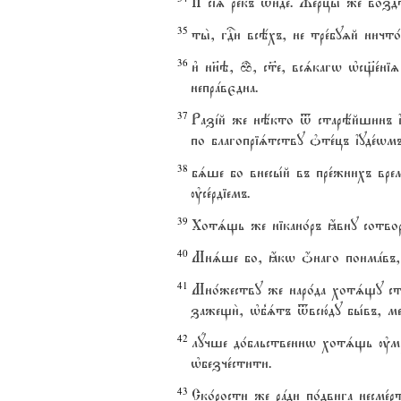
И# сі‰ ре1къ tи1де. Жерцы1 же воз
35
ты2, гDи всёхъ, не тре1буzй ничто
36
и3 нн7э, q, с™е, всsкагw њсщ7е1ні
непрaвєдна.
37
Разjй же нёкто t старёйшинъ їеrл
по благопріsтству nте1цъ їуде1wм
38
бsше бо внесы1й въ пре1жнихъ вре
ўсе1рдіемъ.
39
Хотsщь же нікано1ръ ћвну сотвори1
40
Мнsше бо, ћкw џнаго поимaвъ, с
41
Мно1жеству же наро1да хотsщу ст
зажещи2, њб8sтъ tвсю1ду бы1въ, ме
42
лyчше до1бльственнw хотsщь ўмре1
њбезче1стити.
43
Ско1рости же рaди по1двига несме1