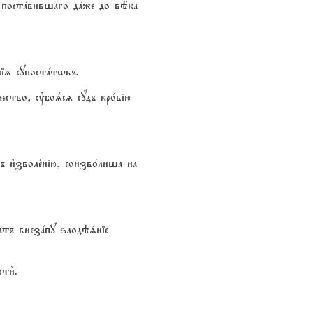
ху постaвившаго дaже до вёка
ніz супостaтwвъ.
ество, ўбоsсz сyдъ кро1вію
 и3зволе1нію, соизво1лиша на
†тъ внезaпу ѕлодэsніе
ти2.