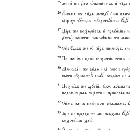
25
моли1 же є3го2 њжени1тисz и3 ч†д
26
Ґлкjмъ же ви1дz междY и4ми благо
ве1щехъ ч{ждаz мyдрствуетъ: їyду 
27
Цaрь же воз8zри1всz и3 прелукaвым
є4сть) носи1ти: повелэвaю ти2 макк
28
Ўвёдавъ же њ си1хъ нікано1ръ, с
29
Но поне1же царю2 сопроти1витисz н
30
Маккаве1й же ви1дz над8 собо1ю г
бы1ти суровствY семY, собрaвъ не м
31
Познaвъ же другjй, ћкw до1бльств
подобaющыz жє1ртвы приносsщым
32
Си6мъ же съ клsтвою ре1кшымъ, ћкw
33
ѓще не предадите1 ми свsзана їyду,
возстaвлю здЁ.
34