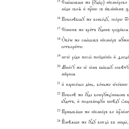
15
Слы1шавше же (їуде1є) нікано1рово
лю1ди сво‰ и3 пrнw съ kвле1ніемъ 
16
Повелёвшу же воево1ду, ско1рw tт
17
Сjмwнъ же брaтъ їyдинъ срази1всz
18
Nбaче же слы1шавъ нікано1ръ мyже
сотвори1ти:
19
сегw2 рaди послA посідHніа и3 fеод
20
Мно1гу же њ се1мъ бы1вшу совёту 
ми6рнаz
21
и3 нареко1ша де1нь, во1ньже њсо1бн
22
Повелё же їyда воwружє1ннымъ б
бyдетъ, и3 подобaющую бесёду џбщ
23
Пребывaше же нікано1ръ во їеrли1м
24
И#мёzше же їyду всегдA въ лицы2,