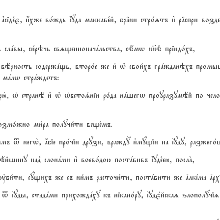
1й ґсіде1є, и4хже во1ждь їyда маккаве1й, бр†ни стро1zтъ и3 р†спри в
іz слaвы, си1рэчь свzщенноначaльства, сёмw нн7э пріидо1хъ,
 вёрность содержaщь, второ1е же и3 њ свои1хъ грaжданэхъ промыш
не мaлw стрaждетъ:
рю2, њ странЁ и3 њ њбстоsніи ро1да нaшегw проуразумёй по чело
возмо1жно ми1ра получи1ти веще1мъ.
 t негw2, ѓбіе про1чіи дрyзи, враждY и3мyщіи на їyду, разжего1ш
ёйшину над8 слонaми и3 воево1дою постaвивъ їуде1ею, послA,
би1ти, сyщихъ же съ ни1мъ расточи1ти, постaвити же ґлкjма ґрхіе
 t їyды, стадaми прихождaху къ нікано1ру, їудє1йскаz ѕлопол{чіz