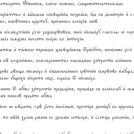
а сотвори1ти. Њжени1сz, блaгw поживе2, nбщежи1тельствоваше.
пріsтство и3 бы6вшаz совэщ†ніz познaвъ, и4де къ дими1трію и3 гл
бо, навётника цaрству, прее1мника воспріS себЁ.
и њклевєтaніи є3гw2 разсверёпэвъ, писA нікано1ру глаго1лz: њ со
аве1а свsзана послaти ско1рw во ґнтіохjю.
мzте1сz и3 тsжкw терпsше завэщ†ннаz tри1нути, ничи1мже є3го
е бЁ возмо1жно, благовре1менства наблюдaше хи1тростію вое1нною сі
ро1знэе дёюща нікано1ра и3 њбыкнове1нное срётеніе свирёпэе и3мy
aлw сyщихъ њ1крестъ себє2, скры1сz t нікано1ра.
еннw t мyжа хи1тростію предваре1нъ, прише1дъ къ вели1кому и3 с
ъ повелЁ предaти мyжа.
 не вёдzтъ, гдЁ є4сть и3ско1мый, просте1ръ десни1цу на це1рковь
 то2 б9ій хрaмъ рaвенъ со земле1ю сотворю2, и3 nлтaрь раскопaю, и