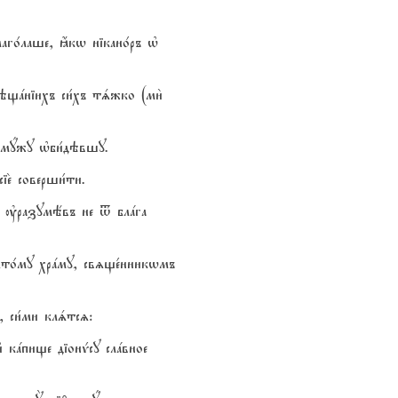
аго1лаше, ћкw нікано1ръ њ
вэщaніихъ си1хъ тsжко (ми2
2 мyжу њби1дэвшу.
е2 соверши1ти.
ща, ўразумёвъ не t блaга
вzто1му хрaму, свzще1нникwмъ
, си1ми клsтсz:
3 кaпище діонv1су слaвное