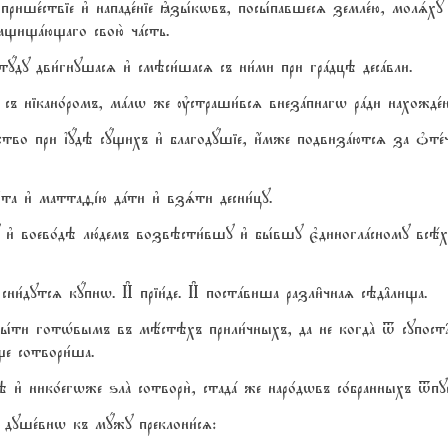
 прише1ствіе и3 нападе1ніе kзы1кwвъ, посы1павшесz земле1ю, молs
защищaющаго свою2 чaсть.
yду дви1гнушасz и3 смэси1шасz съ ни1ми при грaдцэ десaвли.
 съ нікано1ромъ, мaлw же ўстраши1всz внезaпнагw рaди нахожде1
ство при їyдэ сyщихъ и3 благодyшіе, и4мже подвизaютсz за nте1ч
о1та и3 маттаfjю дaти и3 взsти десни1цу.
и3 воево1дэ лю1демъ возвэсти1вшу и3 бы1вшу є3диноглaсному всёхъ
w сни1дутсz кyпнw. И# пріи1де. И# постaвиша разли6чнаz сэд†лища.
ы1ти готHвымъ въ мёстэхъ прили1чныхъ, да не когдA t супост
е сотвори1ша.
э и3 нико1егwже ѕлA сотвори2, стадa же наро1дwвъ со1бранныхъ tпус
 душе1внw къ мyжу преклони1сz: