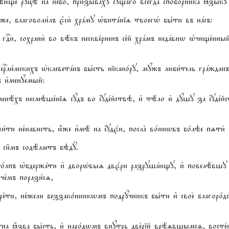
дёюще рyцэ на не1бо, призывaху сyщаго всегдA спобо1рника kзы1ку 
1же, благоволи1лъ є3си2 хрaму њбитaніz твоегw2 бы1ти въ нaсъ:
z гDи, сохрани2 во вёкъ нескве1рненъ се1й хрaмъ недaвнw њчище1нны
и1мскихъ њклеветaнъ бы1сть нікано1ру, мyжъ люби1тель грaжданъ 
ъ и3менyемый:
менёхъ несмэше1ніz сyдъ во їуде1йствэ, и3 тёло и3 дyшу за їуде1
ти не1нависть, ю4же и3мЁ на їудє1и, послA во1инwвъ бо1лэе пzти2 
и6мъ содёлаетъ бэдY.
о1лпъ њбдержaти и3 дворHвыz двє1ри разрушaющу, и3 повелёвшу џ
че1мъ порази1сz,
ти, не1жели беззако1нникwмъ подрyчникъ бы1ти и3 свое2 благоро1д
ртна ћзва бы1сть, и3 наро1дwмъ внyтрь две1рій врёzвшымсz, восте