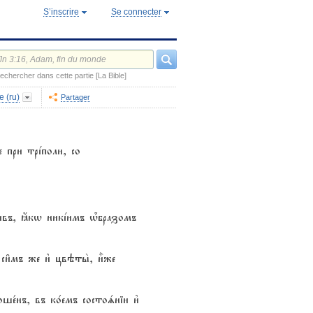
S’inscrire
Se connecter
echercher dans cette partie [La Bible]
e (ru)
Partager
е при трjполи, со
сливъ, ћкw никjимъ њ1бразомъ
си6мъ же и3 цвэты2, и5же
ше1нъ, въ ко1емъ состоsніи и3