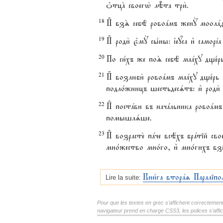
nтцA своегw2 лBта три2.
18
И# взS себЁ ровоaмъ женY моолafу, д
19
И# роди2 є3мY сы1ны: їеyса и3 саморjа
20
По си1хъ же поS себЁ маaху дще1рь 
21
И# возлюби2 ровоaмъ маaху дще1рь 
подло1жницъ шестьдесsтъ: и3 роди
22
И# постaви въ начaльника ровоaмъ ґ
помышлsше.
23
И# возрасте2 пaче всёхъ брaтій св
мно1жество мно1го, и3 мно1гихъ вз
Кни1га вторaz Параліпо
Lire la suite:
Pour que les textes en grec s’affichent correctement, i
navigateur prend en charge CSS3, les polices s’aff