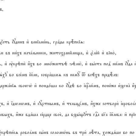
ъ,
 є4сть їyдинъ и3 веніамjнь, грaды крBпкіz:
и въ ни1хъ начaльники, житохрани6лища, и3 є3ле1й и3 віно2,
и3 ўкрэпи2 и5хъ во мно1жествэ ѕэлw2, и3 бы1ста под8 ни1мъ їyда и3
sху во все1мъ ї}ли, собрaшасz къ немY t всёхъ предBлъ:
aніz своегw2 и3 поидо1ша ко їyдэ во їеrли1мъ, поне1же и3згнA и5хъ
хъ, и3 јдwлwмъ, и3 сyєтнымъ, и3 тельцє1мъ, и5хже сотвори2 їеровоa
выхъ, и5же вдaша се1рдце свое2, да взы1щутъ гDа бг7а ї}лева: и3 прі
ўкрэпи1сz ровоaмъ сы1нъ соломHнь въ три2 лBта, хождaше бо по 