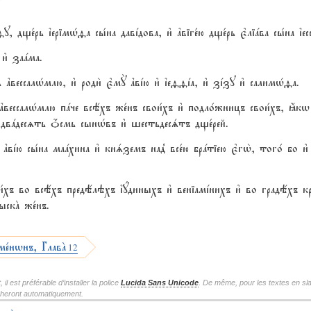
ще1рь їерімHfа сы1на давjдова, и3 ґвіге1ю дще1рь є3ліaва сы1на їессе
 и3 заaма.
ґвессалHмлю, и3 роди2 є3мY ґвjю и3 їеffjа, и3 зjзу и3 салимHfа.
ґвессалHмлю пaче всёхъ же1нъ свои1хъ и3 подло1жницъ свои1хъ, ћк
2 двaдесzть џсмь сынHвъ и3 шестьдесsтъ дще1рей.
вjю сы1на маaхина и3 кнsземъ над8 все1ю брaтіею є3гw2, того1 бо и3
ои1хъ во всёхъ предёлэхъ їyдиныхъ и3 веніамjнихъ и3 во градёхъ кр
ыскA же1нъ.
ме1нwнъ, ГлавA
12
l est préférable d’installer la police
Lucida Sans Unicode
. De même, pour les textes en sla
icheront automatiquement.