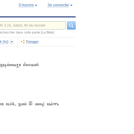
S’inscrire
Se connecter
echercher dans cette partie [La Bible]
e (ru)
Partager
и3збрaнныхъ ю4ношей
:
ъ сво1й, зане2 t менє2 бы1сть