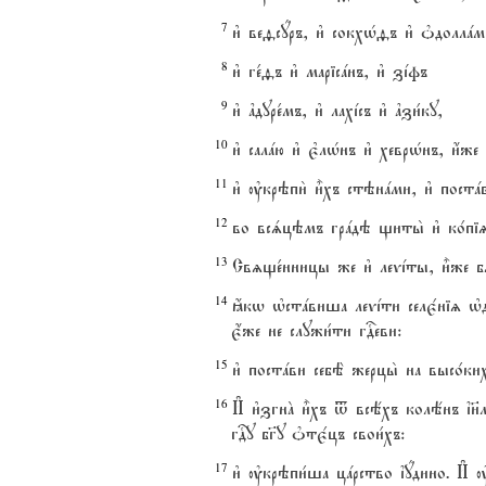
7
и3 веfсyръ, и3 сокхHfъ и3 nдоллaм
8
и3 ге1fъ и3 марісaнъ, и3 зjфъ
9
и3 ґдуре1мъ, и3 лахjсъ и3 ґзи1ку,
10
и3 салaю и3 є3лHнъ и3 хеврHнъ, и4же
11
и3 ўкрэпи2 и5хъ стэнaми, и3 постaв
12
во всsцэмъ грaдэ щиты2 и3 ко1піz, 
13
Свzще1нницы же и3 леvjты, и5же б
14
ћкw њстaвиша леvjти селє1ніz њдерж
є4же не служи1ти гDеви:
15
и3 постaви себЁ жерцы2 на высо1ки
16
И# и3згнA и5хъ t всёхъ колёнъ ї}ле
гDу бг7у nтє1цъ свои1хъ:
17
и3 ўкрэпи1ша цaрство їyдино. И# 