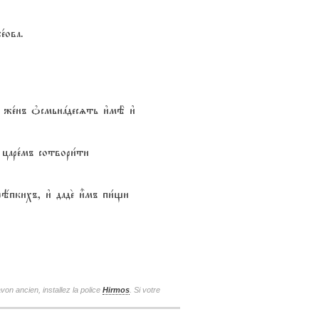
1ова.
w же1нъ nсмьнaдесzть и3мЁ и3
 царе1мъ сотвори1ти
ёпкихъ, и3 даде2 и5мъ пи1щи
von ancien, installez la police
Hirmos
. Si votre