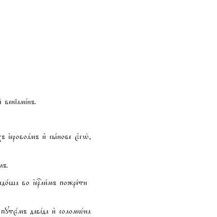
 веніамjнъ.
 їеровоaмъ и3 сы1нове є3гw2,
мъ.
идо1ша во їеrли1мъ пожре1ти
путє1мъ давjда и3 соломHна