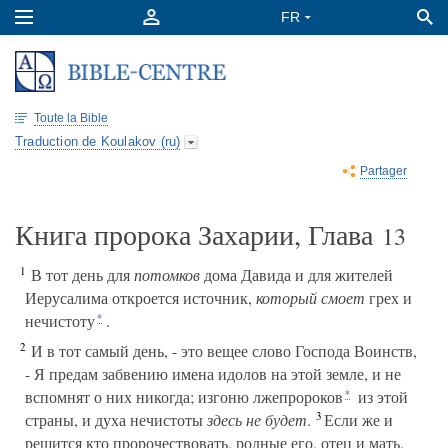
Toute la Bible
Traduction de Koulakov (ru)
Partager
Книга пророка Захарии, Глава
13
1
В тот день для
потомков
дома Давида и для жителей
Иерусалима откроется источник,
который смоет
грех и
нечистоту
.
*
2
И в тот самый день, - это вещее слово Господа Воинств,
- Я предам забвению имена идолов на этой земле, и не
вспомнят о них никогда; изгоню лжепророков
из этой
*
3
страны, и духа нечистоты
здесь не будет
.
Если же и
решится кто пророчествовать, родные его, отец и мать,