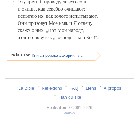
9
Эту треть Я проведу через огонь
и очищу, как серебро очищают;
испытаю их, как золото испытывают.
Они призовут Мое имя, и Я отвечу,
скажу о них: „Вот Мой народ“,
а они отзовутся: „Господь - наш Бог!“»
Книга пророка Захарии, Глава 14
Lire la suite:
La Bible
Réflexions
FAQ
Liens
À propos
Plan du site
Réalisation: © 2001–2026
Web-M
v:2.0.3.107