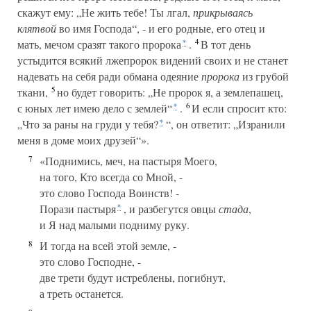
скажут ему: „Не жить тебе! Ты лгал,
прикрываясь
клятвой
во имя Господа“, - и его родные, его отец и
4
мать, мечом сразят такого пророка
.
В тот день
*
устыдится всякий лжепророк видений своих и не станет
надевать на себя ради обмана одеяние
пророка
из грубой
5
ткани,
но будет говорить: „Не пророк я, а землепашец,
6
с юных лет имею дело с землей“
.
И если спросит кто:
*
„Что за раны на груди у тебя?
“, он ответит: „Изранили
*
меня в доме моих друзей“».
7
«Поднимись, меч, на пастыря Моего,
на того, Кто всегда со Мной, -
это слово Господа Воинств! -
Порази пастыря
, и разбегутся овцы
стада
,
*
и Я над малыми подниму руку.
8
И тогда на всей этой земле, -
это слово Господне, -
две трети будут истреблены, погибнут,
а треть останется.