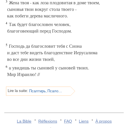
3
Жена твоя - как лоза плодовитая в доме твоем,
сыновья твои вокруг стола твоего -
как побеги дерева масличного.
4
Так будет благословен человек,
благоговеющий перед Господом.
5
Господь да благословит тебя с Сиона
и даст тебе видеть благоденствие Иерусалима
во все дни жизни твоей,
6
и
увидишь ты сыновей у сыновей твоих.
Мир Израилю! //
Псалтирь, Псалом 128
Lire la suite:
La Bible
Réflexions
FAQ
Liens
À propos