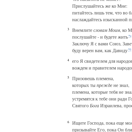
Прислушайтесь же ко Мне:
питайтесь лишь тем, что во б
наслаждайтесь изысканной 
3
Внемлите
словам Моим
, ко 
послушайте - и будете жить
*а
Заключу Я с вами Союз, Заве
буду верен вам, как Давиду
*б
4
его Я свидетелем для народов
вождем и правителем народо
5
Призовешь племена,
которых ты
прежде
не знал,
племена, которые тебя не знал
устремятся к тебе они ради Г
Святого
Бога
Израилева, про
6
Ищите Господа, пока еще мо
призывайте Его, пока Он бли