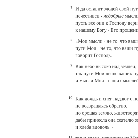
7
И да оставит злодей свой пут
нечестивец -
недобрые
мысли
пусть все они к Господу верн
к нашему Богу - Его прощени
8
«Мои мысли - не то, что ваш
пути Мои - не то, что ваши пу
говорит Господь. -
9
Как небо высоко над землей,
так пути Мои выше ваших пу
и мысли Мои - ваших мыслей
10
Как дождь и снег падают с не
не возвращаясь обратно,
но орошая землю, животворят
дабы принесла она сеятелю з
и хлеба вдоволь, -
11
так и слово, исшедшее из Мо