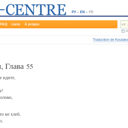
РУ
EN
FR
FAQ
Liens
À propos
R
Traduction de Koulako
, Глава
55
е идите,
е!
олоко,
то не хлеб,
о,