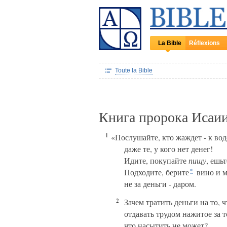
La Bible
Réflexions
Toute la Bible
Книга пророка Исаии
1
«Послушайте, кто жаждет - к вод
даже те, у кого нет денег!
Идите, покупайте
пищу
, ешьт
Подходите, берите
вино и м
*
не за деньги - даром.
2
Зачем тратить деньги на то, ч
отдавать трудом нажитое за т
что насытить не может?