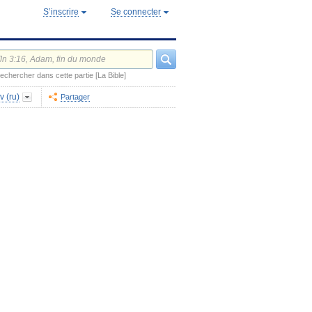
S’inscrire
Se connecter
echercher dans cette partie [La Bible]
v (ru)
Partager