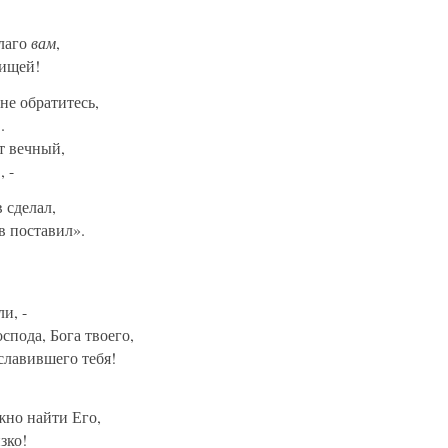
лаго
вам
,
пищей!
Мне обратитесь,
.
т вечный,
, -
 сделал,
в поставил».
и, -
оспода, Бога твоего,
славившего тебя!
жно найти Его,
зко!