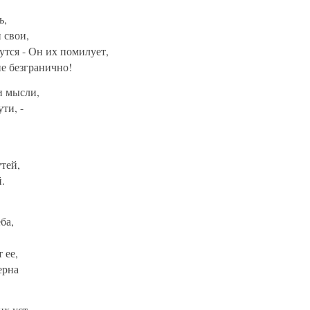
ь,
 свои,
утся - Он их помилует,
е безгранично!
и мысли,
ти, -
тей,
.
ба,
 ее,
ерна
их уст,