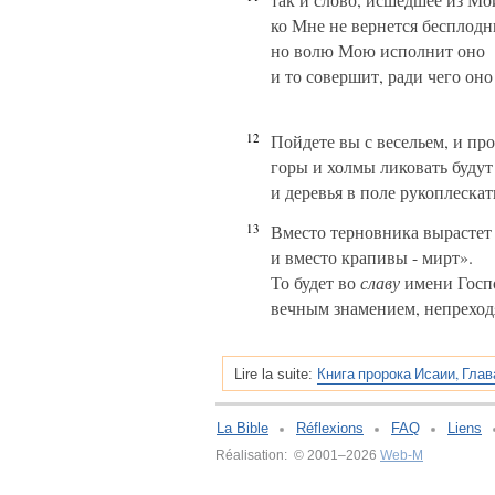
ко Мне не вернется бесплод
но волю Мою исполнит оно
и то совершит, ради чего он
12
Пойдете вы с весельем, и про
горы и холмы ликовать будут 
и деревья в поле рукоплескат
13
Вместо терновника вырастет
и вместо крапивы - мирт».
То будет во
славу
имени Госп
вечным знамением, непрехо
Книга пророка Исаии, Глав
Lire la suite:
La Bible
Réflexions
FAQ
Liens
Réalisation: © 2001–2026
Web-M
v:2.0.3.107