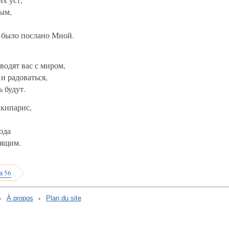
ным,
о было послано Мной.
водят вас с миром,
и радоваться,
ь будут.
 кипарис,
ода
дящим.
а 56
À propos
Plan du site