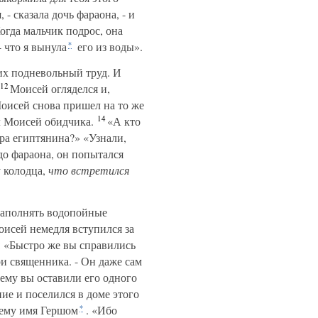
 - сказала дочь фараона, - и
огда мальчик подрос, она
- что я вынула
его из воды».
*
их подневольный труд. И
12
Моисей огляделся и,
оисей снова пришел на то же
14
л Моисей обидчика.
«А кто
чера египтянина?» «Узнали,
до фараона, он попытался
у колодца,
что встретился
наполнять водопойные
исей немедля вступился за
: «Быстро же вы справились
ри священника. - Он даже сам
чему вы оставили его одного
е и поселился в доме этого
 ему имя Гершом
. «Ибо
*