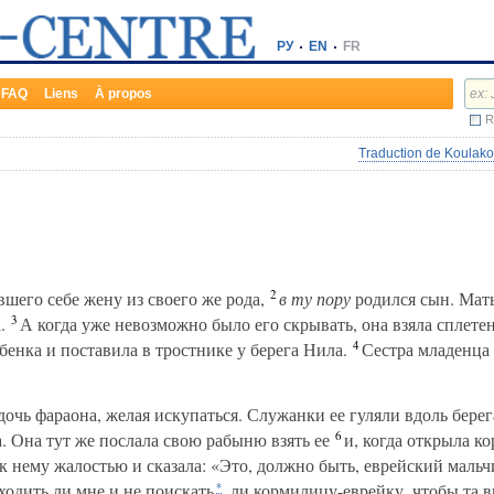
РУ
EN
FR
FAQ
Liens
À propos
R
Traduction de Koulako
2
шего себе жену из своего же рода,
в ту пору
родился сын. Мать,
3
.
А когда уже невозможно было его скрывать, она взяла сплете
4
бенка и поставила в тростнике у берега Нила.
Сестра младенца 
очь фараона, желая искупаться. Служанки ее гуляли вдоль берег
6
. Она тут же послала свою рабыню взять ее
и, когда открыла ко
к нему жалостью и сказала: «Это, должно быть, еврейский мальч
ходить ли мне и не поискать
ли кормилицу-еврейку, чтобы та в
*