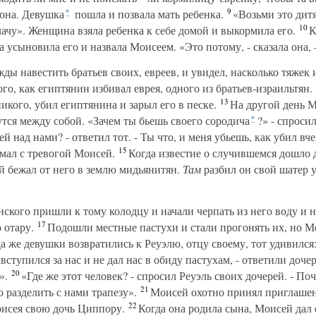
9
 она. Девушка
пошла и позвала мать ребенка.
«Возьми это дитя,
*
10
лачу». Женщина взяла ребенка к себе домой и выкормила его.
К
а усыновила его и назвала Моисеем. «Это потому, - сказала она, 
 навестить братьев своих, евреев, и увидел, насколько тяжек 
ого, как египтянин избивал еврея, одного из братьев-израильтян.
13
икого, убил египтянина и зарыл его в песке.
На другой день М
рутся между собой. «Зачем ты бьешь своего сородича
?» - спроси
*
й над нами? - ответил тот. - Ты что, и меня убьешь, как убил в
15
умал с тревогой Моисей.
Когда известие о случившемся дошло 
ей бежал от него в землю мидьянитян.
Там
разбил он свой шатер 
ского пришли к тому колодцу и начали черпать из него воду и 
17
 отару.
Подошли местные пастухи и стали прогонять их, но Мо
а же девушки возвратились к Реуэлю, отцу своему, тот удивился
ступился за нас и не дал нас в обиду пастухам, - ответили доче
20
».
«Где же этот человек? - спросил Реуэль своих дочерей. - По
21
о разделить с нами трапезу».
Моисей охотно принял приглашени
22
Моисея свою дочь Циппору.
Когда она родила сына, Моисей дал