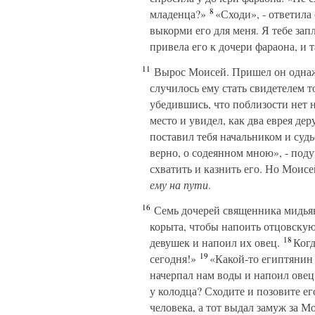
8
младенца?»
«Сходи», - ответила
выкорми его для меня. Я тебе зап
привела его к дочери фараона, и т
11
Вырос Моисей. Пришел он однажды
случилось ему стать свидетелем т
убедившись, что поблизости нет н
место и увидел, как два еврея де
поставил тебя начальником и судье
верно, о содеянном мною», - под
схватить и казнить его. Но Моис
ему на пути
.
16
Семь дочерей священника мидьян
корыта, чтобы напоить отцовскую
18
девушек и напоил их овец.
Когд
19
сегодня!»
«Какой-то египтянин в
начерпал нам воды и напоил овец
у колодца? Сходите и позовите ег
человека, а тот выдал замуж за 