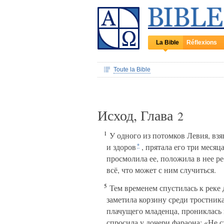
La Bible
Réflexions
Toute la Bible
Исход, Глава
2
1
У одного из потомков Левия, взяв
и здоров
, прятала его три месяца
*
просмолила ее, положила в нее ре
всё, что может с ним случиться.
5
Тем временем спустилась к реке д
заметила корзину среди тростника
плачущего младенца, прониклась 
спросила у дочери фараона: «Не с