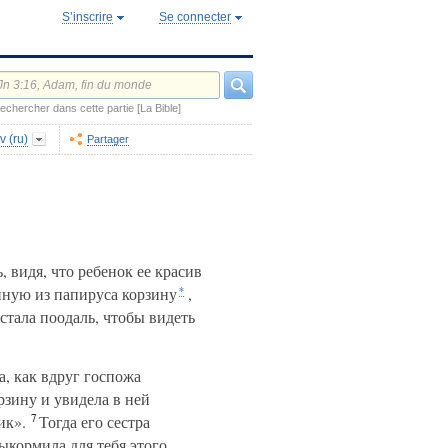
S’inscrire
Se connecter
echercher dans cette partie [La Bible]
v (ru)
Partager
 видя, что ребенок ее красив
нную из папируса корзину
,
*
стала поодаль, чтобы видеть
а, как вдруг госпожа
рзину и увидела в ней
7
ик».
Тогда его сестра
ыкормила для тебя этого