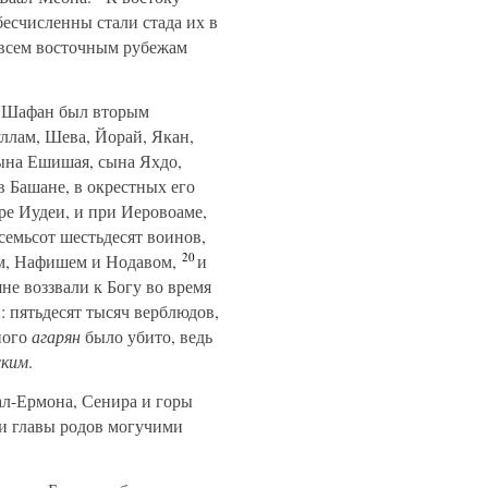
бесчисленны стали стада их в
о всем восточным рубежам
, Шафан был вторым
ллам, Шева, Йорай, Якан,
сына Ешишая, сына Яхдо,
в Башане, в окрестных его
е Иудеи, и при Иеровоаме,
емьсот шестьдесят воинов,
20
м, Нафишем и Нодавом,
и
яне воззвали к Богу во время
: пятьдесят тысяч верблюдов,
ного
агарян
было убито, ведь
ским
.
л-Ермона, Сенира и горы
ти главы родов могучими