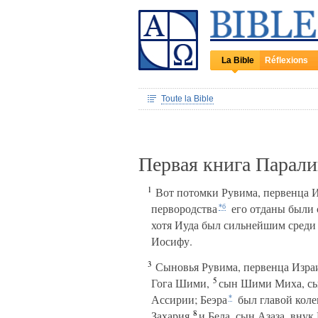
La Bible
Réflexions
Toute la Bible
Первая книга Парал
1
Вот потомки Рувима, первенца Из
первородства
его отданы были 
*б
хотя Иуда был сильнейшим среди 
Иосифу.
3
Сыновья Рувима, первенца Израи
5
Гога Шими,
сын Шими Миха, сын
Ассирии; Беэра
был главой коле
*
8
Захария
и Бела, сын Азаза, вну