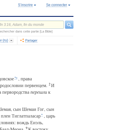
S’inscrire
Se connecter
echercher dans cette partie [La Bible]
v (ru)
Partager
цовское
, права
*а
2
 родословии первенцем.
И
ва первородства
перешли
к
емая, сын Шемаи Гог, сын
в плен Тиглатпаласар
, царь
*
словиях: вождь Еиэль,
9
 Баал-Меона.
К востоку