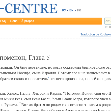
РУ
EN
FR
FAQ
Liens
À propos
R
Traduction de Koulako
ипоменон, Глава
5
раиля. Он был первенцем, но когда осквернил брачное ложе от
сыновьям Иосифа, сына Израиля. Потому его и не записывают в
братьев своих и повелитель
от него произошел, но всё же пра
*
4
ля: Ханох, Паллу, Хецрон и Карми.
Потомки Иоиля: сын его Ш
6
 Михи Реая, сын Реаи Бааль,
сын Бааля Беэра, которого увел 
7
на Рувима.
Вот их братья по родам их, согласно записям в родо
к Шемы, потомок Иоиля. Бела обитал в Ароэре
в землях
до Нево и