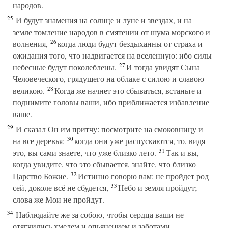
народов.
25
И будут знамения на солнце и луне и звездах, и на
земле томление народов в смятении от шума морского и
26
волнения,
когда люди будут бездыханны от страха и
ожидания того, что надвигается на вселенную: ибо силы
27
небесные будут поколеблены.
И тогда увидят Сына
Человеческого, грядущего на облаке с силою и славою
28
великою.
Когда же начнет это сбываться, встаньте и
поднимите головы ваши, ибо приближается избавление
ваше.
29
И сказал Он им притчу: посмотрите на смоковницу и
30
на все деревья:
когда они уже распускаются, то, видя
31
это, вы сами знаете, что уже близко лето.
Так и вы,
когда увидите, что это сбывается, знайте, что близко
32
Царство Божие.
Истинно говорю вам: не пройдет род
33
сей, доколе всё не сбудется,
Небо и земля пройдут;
слова же Мои не пройдут.
34
Наблюдайте же за собою, чтобы сердца ваши не
отягчились хмелем и опьянением и заботами