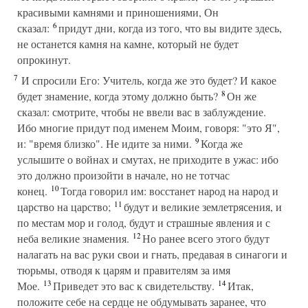
красивыми камнями и приношениями, Он
6
сказал:
придут дни, когда из того, что вы видите здесь,
не останется камня на камне, который не будет
опрокинут.
7
И спросили Его: Учитель, когда же это будет? И какое
8
будет знамение, когда этому должно быть?
Он же
сказал: смотрите, чтобы не ввели вас в заблуждение.
Ибо многие придут под именем Моим, говоря: "это Я",
9
и: "время близко". Не идите за ними.
Когда же
услышите о войнах и смутах, не приходите в ужас: ибо
это должно произойти в начале, но не тотчас
10
конец.
Тогда говорил им: восстанет народ на народ и
11
царство на царство;
будут и великие землетрясения, и
по местам мор и голод, будут и страшные явления и с
12
неба великие знамения.
Но ранее всего этого будут
налагать на вас руки свои и гнать, предавая в синагоги и
тюрьмы, отводя к царям и правителям за имя
13
14
Мое.
Приведет это вас к свидетельству.
Итак,
положите себе на сердце не обдумывать заранее, что