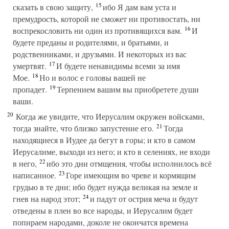
15
сказать в свою защиту,
ибо Я дам вам уста и
премудрость, которой не сможет ни противостать, ни
16
воспрекословить ни один из противящихся вам.
И
будете преданы и родителями, и братьями, и
родственниками, и друзьями. И некоторых из вас
17
умертвят.
И будете ненавидимы всеми за имя
18
Мое.
Но и волос е головы вашей не
19
пропадет.
Терпением вашим вы приобретете души
ваши.
20
Когда же увидите, что Иерусалим окружен войсками,
21
тогда знайте, что близко запустение его.
Тогда
находящиеся в Иудее да бегут в горы; и кто в самом
Иерусалиме, выходи из него; и кто в селениях, не входи
22
в него,
ибо это дни отмщения, чтобы исполнилось всё
23
написанное.
Горе имеющим во чреве и кормящим
грудью в те дни; ибо будет нужда великая на земле и
24
гнев на народ этот;
и падут от острия меча и будут
отведены в плен во все народы, и Иерусалим будет
попираем народами, доколе не окончатся времена