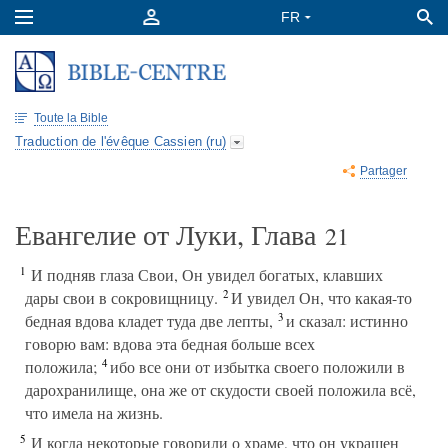
Toute la Bible
Traduction de l'évêque Cassien (ru)
Partager
Евангелие от Луки, Глава
21
1
И подняв глаза Свои, Он увидел богатых, клавших
2
дары свои в сокровищницу.
И увидел Он, что какая-то
3
бедная вдова кладет туда две лепты,
и сказал: истинно
говорю вам: вдова эта бедная больше всех
4
положила;
ибо все они от избытка своего положили в
дарохранилище, она же от скудости своей положила всё,
что имела на жизнь.
5
И когда некоторые говорили о храме, что он украшен