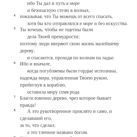
ибо Ты дал и путь
в море
и безопасную стезю в волнах,
4
показывая, что Ты можешь от всего спасать,
хотя бы кто отправлялся
в море
и без искусства.
5
Ты хочешь, чтобы не тщетны были
дела Твоей премудрости;
поэтому люди вверяют свою жизнь малейшему
дереву,
и спасаются, проходя по волнам на ладье.
6
Ибо и вначале,
когда погубляемы были гордые исполины,
надежда мира, управленная Твоею рукою,
прибегнув к кораблю,
оставила миру семя рода.
7
Благословенно дерево, чрез которое бывает
правда!
8
А это рукотворенное проклято и само, и
сделавший его,
за то, что сделал;
а это тленное названо богом.