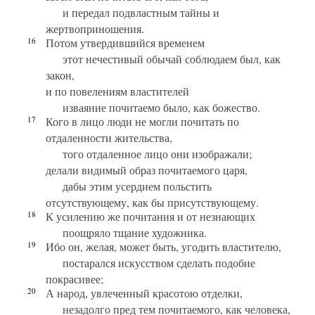
и передал подвластным тайны и
жертвоприношения.
16
Потом утвердившийся временем
этот нечестивый обычай соблюдаем был, как
закон,
и по повелениям властителей
изваяние почитаемо было, как божество.
17
Кого в лицо люди не могли почитать по
отдаленности жительства,
того отдаленное лицо они изображали;
делали видимый образ почитаемого царя,
дабы этим усердием польстить
отсутствующему, как бы присутствующему.
18
К усилению же почитания и от незнающих
поощряло тщание художника.
19
Ибо он, желая, может быть, угодить властителю,
постарался искусством сделать подобие
покрасивее;
20
А народ, увлеченный красотою отделки,
незадолго пред тем почитаемого, как человека,