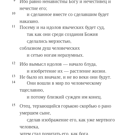
9
Ибо равно ненавистны Богу и нечестивец и
нечестие его;
10
и сделанное вместе со сделавшим будет
наказано.
11
Посему и на идолов языческих будет суд,
так как они среди создания Божия
сделались мерзостью,
соблазном душ человеческих
и сетью ногам неразумных.
12
Ибо вымысл идолов — начало блуда,
и изобретение их — растление жизни.
13
Не было их вначале, и не во веки они будут.
14
Они вошли в мир по человеческому
тщеславию,
и потому близкий сужден им конец.
15
Отец, терзающийся горькою скорбью о рано
умершем сыне,
сделав изображение его, как уже мертвого
человека,
затем стал почитать его, как бога,