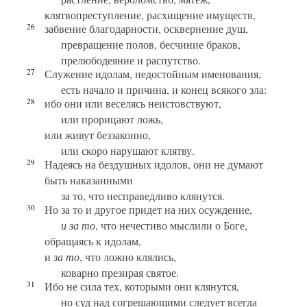
клятвопреступление, расхищение имуществ,
26
забвение благодарности, осквернение душ,
превращение полов, бесчиние браков,
прелюбодеяние и распутство.
27
Служение идолам, недостойным именования,
есть начало и причина, и конец всякого зла:
28
ибо они или веселясь неистовствуют,
или прорицают ложь,
или живут беззаконно,
или скоро нарушают клятву.
29
Надеясь на бездушных идолов, они не думают
быть наказанными
за то, что несправедливо клянутся.
30
Но за то и другое придет на них осуждение,
и за то
, что нечестиво мыслили о Боге,
обращаясь к идолам,
и
за то
, что ложно клялись,
коварно презирая святое.
31
Ибо не сила тех, которыми они клянутся,
но суд над согрешающими следует всегда