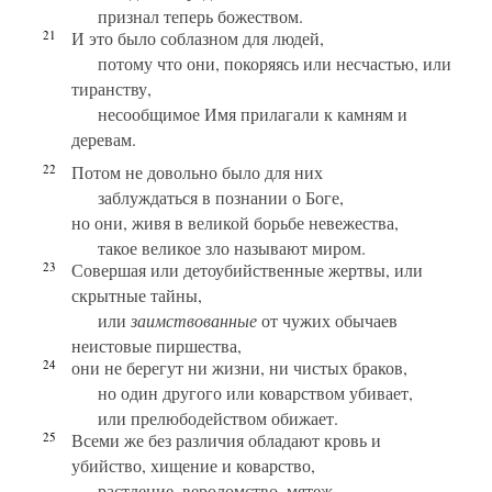
признал теперь божеством.
21
И это было соблазном для людей,
потому что они, покоряясь или несчастью, или
тиранству,
несообщимое Имя прилагали к камням и
деревам.
22
Потом не довольно было для них
заблуждаться в познании о Боге,
но они, живя в великой борьбе невежества,
такое великое зло называют миром.
23
Совершая или детоубийственные жертвы, или
скрытные тайны,
или
заимствованные
от чужих обычаев
неистовые пиршества,
24
они не берегут ни жизни, ни чистых браков,
но один другого или коварством убивает,
или прелюбодейством обижает.
25
Всеми же без различия обладают кровь и
убийство, хищение и коварство,
растление, вероломство, мятеж,