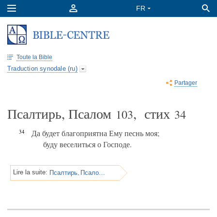
Toute la Bible
Traduction synodale (ru)
Partager
Псалтирь, Псалом
, стих
103
34
34
Да будет благоприятна Ему песнь моя;
буду веселиться о Господе.
Псалтирь, Псалом 103
Lire la suite: