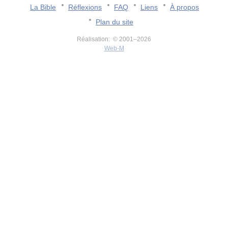
La Bible
Réflexions
FAQ
Liens
À propos
Plan du site
Réalisation: © 2001–2026
Web-M
v:2.0.3.107