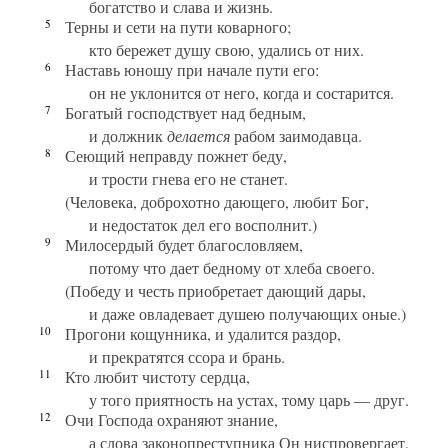
богатство и слава и жизнь.
5
Терны и сети на пути коварного;
кто бережет душу свою, удались от них.
6
Наставь юношу при начале пути его:
он не уклонится от него, когда и состарится.
7
Богатый господствует над бедным,
и должник
делается
рабом заимодавца.
8
Сеющий неправду пожнет беду,
и трости гнева его не станет.
(Человека, доброхотно дающего, любит Бог,
и недостаток дел его восполнит.)
9
Милосердый будет благословляем,
потому что дает бедному от хлеба своего.
(Победу и честь приобретает дающий дары,
и даже овладевает душею получающих оные.)
10
Прогони кощунника, и удалится раздор,
и прекратятся ссора и брань.
11
Кто любит чистоту сердца,
у того приятность на устах, тому царь — друг.
12
Очи Господа охраняют знание,
а слова законопреступника Он ниспровергает.