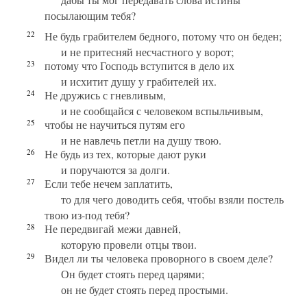
посылающим тебя?
22
Не будь грабителем бедного, потому что он беден;
и не притесняй несчастного у ворот;
23
потому что Господь вступится в дело их
и исхитит душу у грабителей их.
24
Не дружись с гневливым,
и не сообщайся с человеком вспыльчивым,
25
чтобы не научиться путям его
и не навлечь петли на душу твою.
26
Не будь из тех, которые дают руки
и поручаются за долги.
27
Если тебе нечем заплатить,
то для чего доводить себя, чтобы взяли постель
твою из-под тебя?
28
Не передвигай межи давней,
которую провели отцы твои.
29
Видел ли ты человека проворного в своем деле?
Он будет стоять перед царями;
он не будет стоять перед простыми.