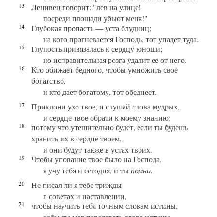
13
Ленивец говорит: "лев на улице!
посреди площади убьют меня!"
14
Глубокая пропасть — уста блудниц;
на кого прогневается Господь, тот упадет туда.
15
Глупость привязалась к сердцу юноши;
но исправительная розга удалит ее от него.
16
Кто обижает бедного, чтобы умножить свое
богатство,
и кто дает богатому, тот обеднеет.
17
Приклони ухо твое, и слушай слова мудрых,
и сердце твое обрати к моему знанию;
18
потому что утешительно будет, если ты будешь
хранить их в сердце твоем,
и они будут также в устах твоих.
19
Чтобы упование твое было на Господа,
я учу тебя и сегодня, и ты
помни.
20
Не писал ли я тебе трижды
в советах и наставлении,
21
чтобы научить тебя точным словам истины,
дабы ты мог передавать слова истины