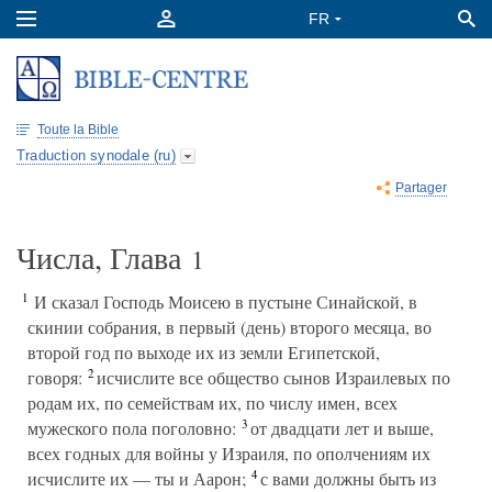
Toute la Bible
Traduction synodale (ru)
Partager
Числа, Глава
1
1
И сказал Господь Моисею в пустыне Синайской, в
скинии собрания, в первый (день) второго месяца, во
второй год по выходе их из земли Египетской,
2
говоря:
исчислите все общество сынов Израилевых по
родам их, по семействам их, по числу имен, всех
3
мужеского пола поголовно:
от двадцати лет и выше,
всех годных для войны у Израиля, по ополчениям их
4
исчислите их — ты и Аарон;
с вами должны быть из