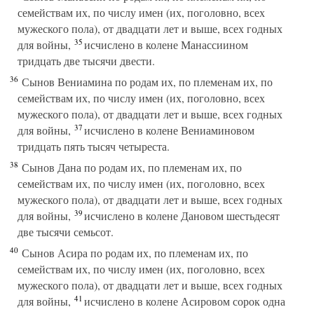
семействам их, по числу имен (их, поголовно, всех
мужеского пола), от двадцати лет и выше, всех годных
35
для войны,
исчислено в колене Манассиином
тридцать две тысячи двести.
36
Сынов Вениамина по родам их, по племенам их, по
семействам их, по числу имен (их, поголовно, всех
мужеского пола), от двадцати лет и выше, всех годных
37
для войны,
исчислено в колене Вениаминовом
тридцать пять тысяч четыреста.
38
Сынов Дана по родам их, по племенам их, по
семействам их, по числу имен (их, поголовно, всех
мужеского пола), от двадцати лет и выше, всех годных
39
для войны,
исчислено в колене Дановом шестьдесят
две тысячи семьсот.
40
Сынов Асира по родам их, по племенам их, по
семействам их, по числу имен (их, поголовно, всех
мужеского пола), от двадцати лет и выше, всех годных
41
для войны,
исчислено в колене Асировом сорок одна