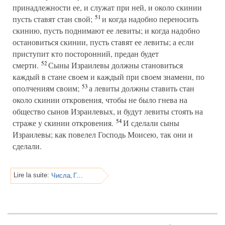
принадлежности ее, и служат при ней, и около скинии
51
пусть ставят стан свой;
и когда надобно переносить
скинию, пусть поднимают ее левиты; и когда надобно
остановиться скинии, пусть ставят ее левиты; а если
приступит кто посторонний, предан будет
52
смерти.
Сыны Израилевы должны становиться
каждый в стане своем и каждый при своем знамени, по
53
ополчениям своим;
а левиты должны ставить стан
около скинии откровения, чтобы не было гнева на
общество сынов Израилевых, и будут левиты стоять на
54
страже у скинии откровения.
И сделали сыны
Израилевы; как повелел Господь Моисею, так они и
сделали.
Числа, Глава 2
Lire la suite: