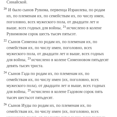
Синайской.
20
И было сынов Рувима, первенца Израилева, по родам
их, по племенам их, по семействам их, по числу имен,
поголовно, всех мужеского пола, от двадцати лет и
21
выше, всех годных для войны,
исчислено в колене
Рувимовом сорок шесть тысяч пятьсот.
22
Сынов Симеона по родам их, по племенам их, по
семействам их, по числу имен, поголовно, всех
мужеского пола, от двадцати лет и выше, всех годных
23
для войны,
исчислено в колене Симеоновом пятьдесят
девять тысяч триста.
24
Сынов Гада по родам их, по племенам их, по
семействам их, по числу имен (их, поголовно, всех
мужеского пола), от двадцати лет и выше, всех годных
25
для войны,
исчислено в колене Гадовом сорок пять
тысяч шестьсот пятьдесят.
26
Сынов Иуды по родам их, по племенам их, по
семействам их, по числу имен (их, поголовно, всех