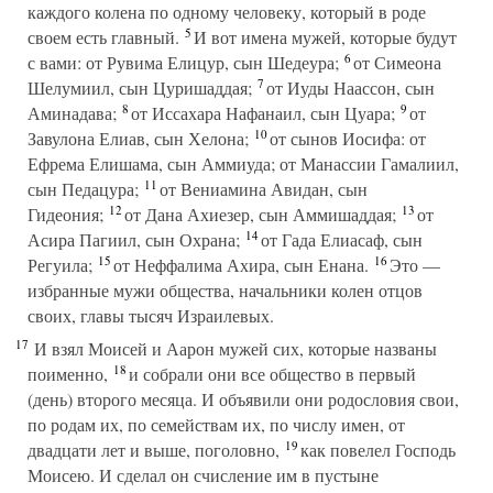
каждого колена по одному человеку, который в роде
5
своем есть главный.
И вот имена мужей, которые будут
6
с вами: от Рувима Елицур, сын Шедеура;
от Симеона
7
Шелумиил, сын Цуришаддая;
от Иуды Наассон, сын
8
9
Аминадава;
от Иссахара Нафанаил, сын Цуара;
от
10
Завулона Елиав, сын Хелона;
от сынов Иосифа: от
Ефрема Елишама, сын Аммиуда; от Манассии Гамалиил,
11
сын Педацура;
от Вениамина Авидан, сын
12
13
Гидеония;
от Дана Ахиезер, сын Аммишаддая;
от
14
Асира Пагиил, сын Охрана;
от Гада Елиасаф, сын
15
16
Регуила;
от Неффалима Ахира, сын Енана.
Это —
избранные мужи общества, начальники колен отцов
своих, главы тысяч Израилевых.
17
И взял Моисей и Аарон мужей сих, которые названы
18
поименно,
и собрали они все общество в первый
(день) второго месяца. И объявили они родословия свои,
по родам их, по семействам их, по числу имен, от
19
двадцати лет и выше, поголовно,
как повелел Господь
Моисею. И сделал он счисление им в пустыне