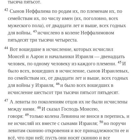
тысяча пятьсот.
42
Сынов Неффалима по родам их, по племенам их, по
семействам их, по числу имен (их, поголовно, всех
мужеского пола), от двадцати лет и выше, всех годных
43
для войны,
исчислено в колене Неффалимовом
пятьдесят три тысячи четыреста.
44
Вот вошедшие в исчисление, которых исчислил
Моисей и Аарон и начальники Израиля — двенадцать
45
человек, по одному человеку из каждого племени.
И
было всех, вошедших в исчисление, сынов Израилевых,
по семействам их, от двадцати лет и выше, всех годных
46
для войны у Израиля,
и было всех вошедших в
исчисление шестьсот три тысячи пятьсот пятьдесят.
47
А левиты по поколениям отцов их не были исчислены
48
между ними.
И сказал Господь Моисею,
49
говоря:
только колена Левиина не вноси в перепись, и
50
не исчисляй их вместе с сынами Израиля;
но поручи
левитам скинию откровения и все принадлежности ее и
всё, что при ней; пусть они носят скинию и все