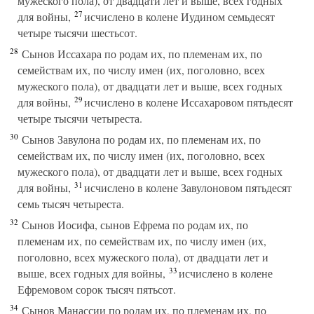
мужеского пола), от двадцати лет и выше, всех годных
27
для войны,
исчислено в колене Иудином семьдесят
четыре тысячи шестьсот.
28
Сынов Иссахара по родам их, по племенам их, по
семействам их, по числу имен (их, поголовно, всех
мужеского пола), от двадцати лет и выше, всех годных
29
для войны,
исчислено в колене Иссахаровом пятьдесят
четыре тысячи четыреста.
30
Сынов Завулона по родам их, по племенам их, по
семействам их, по числу имен (их, поголовно, всех
мужеского пола), от двадцати лет и выше, всех годных
31
для войны,
исчислено в колене Завулоновом пятьдесят
семь тысяч четыреста.
32
Сынов Иосифа, сынов Ефрема по родам их, по
племенам их, по семействам их, по числу имен (их,
поголовно, всех мужеского пола), от двадцати лет и
33
выше, всех годных для войны,
исчислено в колене
Ефремовом сорок тысяч пятьсот.
34
Сынов Манассии по родам их, по племенам их, по