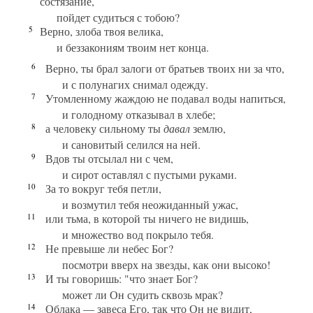
состязание,
пойдет судиться с тобою?
5
Верно, злоба твоя велика,
и беззакониям твоим нет конца.
6
Верно, ты брал залоги от братьев твоих ни за что,
и с полунагих снимал одежду.
7
Утомленному жаждою не подавал воды напиться,
и голодному отказывал в хлебе;
8
а человеку сильному ты
давал
землю,
и сановитый селился на ней.
9
Вдов ты отсылал ни с чем,
и сирот оставлял с пустыми руками.
10
За то вокруг тебя петли,
и возмутил тебя неожиданный ужас,
11
или тьма, в которой ты ничего не видишь,
и множество вод покрыло тебя.
12
Не превыше ли небес Бог?
посмотри вверх на звезды, как они высоко!
13
И ты говоришь: "что знает Бог?
может ли Он судить сквозь мрак?
14
Облака — завеса Его, так что Он не видит,