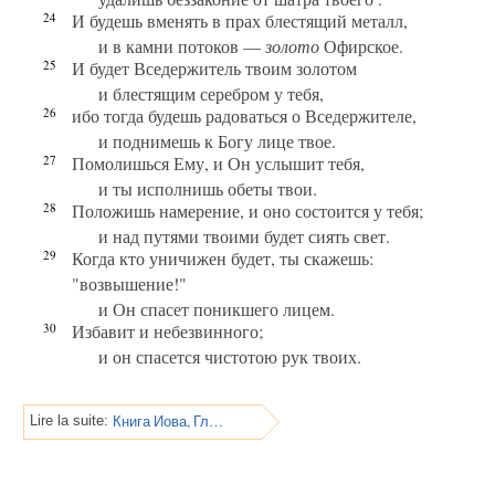
24
И будешь вменять в прах блестящий металл,
и в камни потоков —
золото
Офирское.
25
И будет Вседержитель твоим золотом
и блестящим серебром у тебя,
26
ибо тогда будешь радоваться о Вседержителе,
и поднимешь к Богу лице твое.
27
Помолишься Ему, и Он услышит тебя,
и ты исполнишь обеты твои.
28
Положишь намерение, и оно состоится у тебя;
и над путями твоими будет сиять свет.
29
Когда кто уничижен будет, ты скажешь:
"возвышение!"
и Он спасет поникшего лицем.
30
Избавит и небезвинного;
и он спасется чистотою рук твоих.
Книга Иова, Глава 23
Lire la suite: