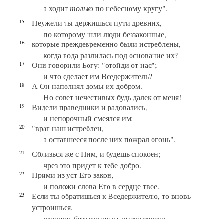
а ходит
только
по небесному кругу".
15
Неужели ты держишься пути древних,
по которому шли люди беззаконные,
16
которые преждевременно были истреблены,
когда вода разлилась под основание их?
17
Они говорили Богу: "отойди от нас";
и что сделает им Вседержитель?
18
А Он наполнял домы их добром.
Но совет нечестивых будь далек от меня!
19
Видели праведники и радовались,
и непорочный смеялся им:
20
"враг наш истреблен,
а оставшееся после них пожрал огонь".
21
Сблизься же с Ним, и будешь спокоен;
чрез это придет к тебе добро.
22
Прими из уст Его закон,
и положи слова Его в сердце твое.
23
Если ты обратишься к Вседержителю, то вновь
устроишься,
удалишь беззаконие от шатра твоего .