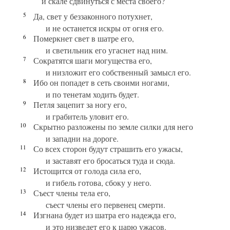
и скале сдвинуться с места своего?
5
Да, свет у беззаконного потухнет,
и не останется искры от огня его.
6
Померкнет свет в шатре его,
и светильник его угаснет над ним.
7
Сократятся шаги могущества его,
и низложит его собственный замысл его.
8
Ибо он попадет в сеть своими ногами,
и по тенетам ходить будет.
9
Петля зацепит за ногу его,
и грабитель уловит его.
10
Скрытно разложены по земле силки для него
и западни на дороге.
11
Со всех сторон будут страшить его ужасы,
и заставят его бросаться туда и сюда.
12
Истощится от голода сила его,
и гибель готова, сбоку у него.
13
Съест члены тела его,
съест члены его первенец смерти.
14
Изгнана будет из шатра его надежда его,
и это низведет его к царю ужасов.