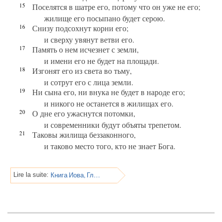
15
Поселятся в шатре его, потому что он уже не его;
жилище его посыпано будет серою.
16
Снизу подсохнут корни его;
и сверху увянут ветви его.
17
Память о нем исчезнет с земли,
и имени его не будет на площади.
18
Изгонят его из света во тьму,
и сотрут его с лица земли.
19
Ни сына его, ни внука не будет в народе его;
и никого не останется в жилищах его.
20
О дне его ужаснутся потомки,
и современники будут объяты трепетом.
21
Таковы жилища беззаконного,
и таково место того, кто не знает Бога.
Книга Иова, Глава 19
Lire la suite: