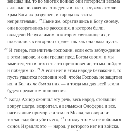
завещал им, то во многих войнах они потерпели весьма
сильные поражения, отведены в плен, в чужую землю,
храм Бога их разрушен, и города их взяты
19
неприятелями.
Ныне же, обратившись к Богу своему,
они возвратились из рассеяния, в котором были,
овладели Иерусалимом, в котором святилище их, и
поселились в нагорной стране, так как она была пуста.
20
И теперь, повелитель-господин, если есть заблуждение
в этом народе, и они грешат пред Богом своим, и мы
заметим, что в них есть это преткновение, то мы пойдем
21
и победим их.
А если нет в этом народе беззакония, то
пусть удалится господин мой, чтобы Господь не защитил
их, и Бог их
не был
за них — и тогда мы для всей земли
будем предметом поношения.
22
Когда Ахиор окончил эту речь, весь народ, стоявший
вокруг шатра, возроптал, а вельможи Олоферна и все,
населявшие приморье и землю Моава, заговорили:
23
тотчас надобно убить его;
потому что мы не побоимся
сынов Израиля: это — народ, у которого нет ни войска,