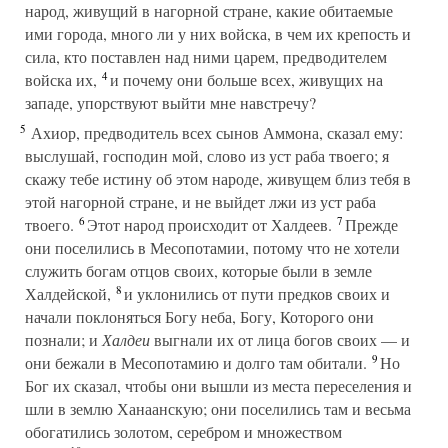
народ, живущий в нагорной стране, какие обитаемые
ими города, много ли у них войска, в чем их крепость и
сила, кто поставлен над ними царем, предводителем
4
войска их,
и почему они больше всех, живущих на
западе, упорствуют выйти мне навстречу?
5
Ахиор, предводитель всех сынов Аммона, сказал ему:
выслушай, господин мой, слово из уст раба твоего; я
скажу тебе истину об этом народе, живущем близ тебя в
этой нагорной стране, и не выйдет лжи из уст раба
6
7
твоего.
Этот народ происходит от Халдеев.
Прежде
они поселились в Месопотамии, потому что не хотели
служить богам отцов своих, которые были в земле
8
Халдейской,
и уклонились от пути предков своих и
начали поклоняться Богу неба, Богу, Которого они
познали; и
Халдеи
выгнали их от лица богов своих — и
9
они бежали в Месопотамию и долго там обитали.
Но
Бог их сказал, чтобы они вышли из места переселения и
шли в землю Ханаанскую; они поселились там и весьма
обогатились золотом, серебром и множеством