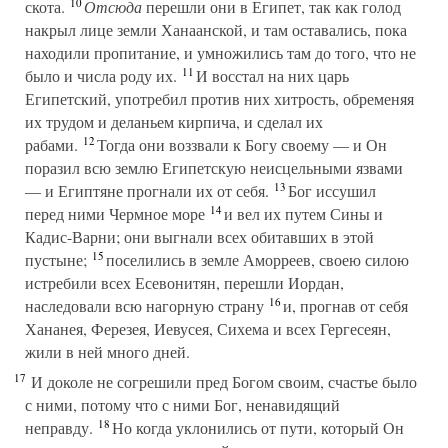
10
скота.
Отсюда
перешли они в Египет, так как голод
накрыл лице земли Ханаанской, и там оставались, пока
находили пропитание, и умножились там до того, что не
11
было и числа роду их.
И восстал на них царь
Египетский, употребил против них хитрость, обременяя
их трудом и деланьем кирпича, и сделал их
12
рабами.
Тогда они воззвали к Богу своему — и Он
поразил всю землю Египетскую неисцельными язвами
13
— и Египтяне прогнали их от себя.
Бог иссушил
14
перед ними Чермное море
и вел их путем Сины и
Кадис-Варни; они выгнали всех обитавших в этой
15
пустыне;
поселились в земле Аморреев, своею силою
истребили всех Есевонитян, перешли Иордан,
16
наследовали всю нагорную страну
и, прогнав от себя
Хананея, Ферезея, Иевусея, Сихема и всех Гергесеян,
жили в ней много дней.
17
И доколе не согрешили пред Богом своим, счастье было
с ними, потому что с ними Бог, ненавидящий
18
неправду.
Но когда уклонились от пути, который Он