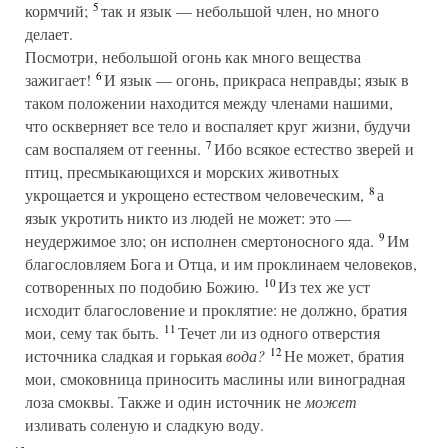
5
кормчий;
так и язык — небольшой член, но много
делает.
Посмотри, небольшой огонь как много вещества
6
зажигает!
И язык — огонь, прикраса неправды; язык в
таком положении находится между членами нашими,
что оскверняет все тело и воспаляет круг жизни, будучи
7
сам воспаляем от геенны.
Ибо всякое естество зверей и
птиц, пресмыкающихся и морских животных
8
укрощается и укрощено естеством человеческим,
а
язык укротить никто из людей не может: это —
9
неудержимое зло; он исполнен смертоносного яда.
Им
благословляем Бога и Отца, и им проклинаем человеков,
10
сотворенных по подобию Божию.
Из тех же уст
исходит благословение и проклятие: не должно, братия
11
мои, сему так быть.
Течет ли из одного отверстия
12
источника сладкая и горькая
вода?
Не может, братия
мои, смоковница приносить маслины или виноградная
лоза смоквы. Также и один источник не
может
изливать соленую и сладкую воду.