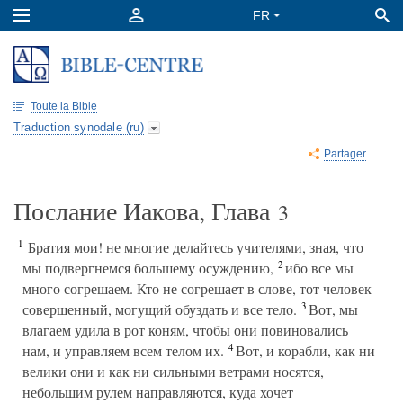
Toute la Bible
Traduction synodale (ru)
Partager
Послание Иакова, Глава
3
1
Братия мои! не многие делайтесь учителями, зная, что
2
мы подвергнемся большему осуждению,
ибо все мы
много согрешаем. Кто не согрешает в слове, тот человек
3
совершенный, могущий обуздать и все тело.
Вот, мы
влагаем удила в рот коням, чтобы они повиновались
4
нам, и управляем всем телом их.
Вот, и корабли, как ни
велики они и как ни сильными ветрами носятся,
небольшим рулем направляются, куда хочет