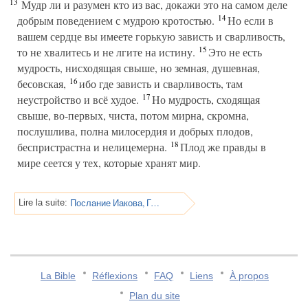
13
Мудр ли и разумен кто из вас, докажи это на самом деле
14
добрым поведением с мудрою кротостью.
Но если в
вашем сердце вы имеете горькую зависть и сварливость,
15
то не хвалитесь и не лгите на истину.
Это не есть
мудрость, нисходящая свыше, но земная, душевная,
16
бесовская,
ибо где зависть и сварливость, там
17
неустройство и всё худое.
Но мудрость, сходящая
свыше, во-первых, чиста, потом мирна, скромна,
послушлива, полна милосердия и добрых плодов,
18
беспристрастна и нелицемерна.
Плод же правды в
мире сеется у тех, которые хранят мир.
Послание Иакова, Глава 4
Lire la suite:
La Bible
Réflexions
FAQ
Liens
À propos
Plan du site