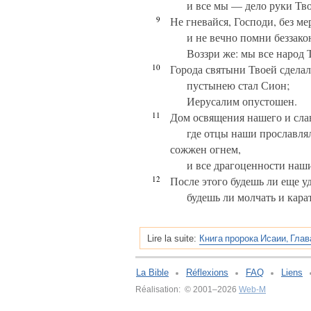
и все мы — дело руки Тво
9
Не гневайся, Господи, без ме
и не вечно помни беззако
Воззри же: мы все народ 
10
Города святыни Твоей сдела
пустынею стал Сион;
Иерусалим опустошен.
11
Дом освящения нашего и сла
где отцы наши прославлял
сожжен огнем,
и все драгоценности наш
12
После этого будешь ли еще у
будешь ли молчать и кара
Книга пророка Исаии, Глав
Lire la suite:
La Bible
Réflexions
FAQ
Liens
Réalisation: © 2001–2026
Web-M
v:2.0.3.107