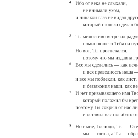
4
Ибо от века не слыхали,
не внимали ухом,
и никакой глаз не видал друг
который столько сделал б
5
Ты милостиво встречал раду
поминающего Тебя на пут
Но вот, Ты прогневался,
потому что мы издавна г
6
Все мы сделались — как неч
и вся праведность наша —
и все мы поблекли, как лист,
и беззакония наши, как ве
7
И нет призывающего имя Тво
который положил бы крепк
поэтому Ты сокрыл от нас ли
и оставил нас погибать о
8
Но ныне, Господи, Ты — Оте
мы — глина, а Ты — обра