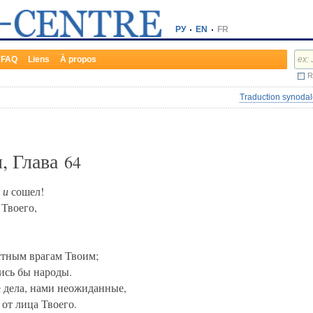
РУ
EN
FR
FAQ
Liens
À propos
R
Traduction synodal
, Глава
64
а
и
сошел!
 Твоего,
стным врагам Твоим;
ись бы народы.
 дела, нами неожиданные,
от лица Твоего.