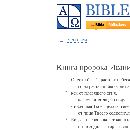
La Bible
Réflexions
Toute la Bible
Книга пророка Исаии
1
О, если бы Ты расторг небес
горы растаяли бы от лица
2
как от плавящего огня,
как от кипятящего воду,
чтобы имя Твое сделать изве
от лица Твоего содрогнул
3
Когда Ты совершал страшные
и нисходил — горы таяли 