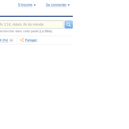
S’inscrire
Se connecter
echercher dans cette partie [La Bible]
e (ru)
Partager