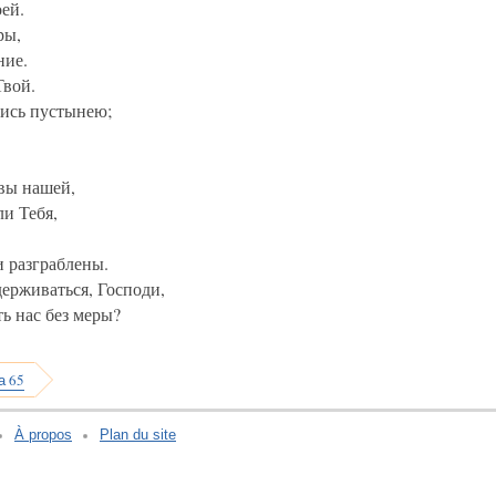
ей.
ры,
ние.
Твой.
лись пустынею;
вы нашей,
и Тебя,
и разграблены.
держиваться, Господи,
ть нас без меры?
а 65
À propos
Plan du site