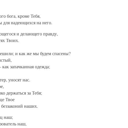
ого бога, кроме Тебя,
ы для надеющихся на него.
ющегося и делающего правду,
ях Твоих.
решили; и как же мы будем спасены?
истый,
 как запачканная одежда;
тер, уносят нас.
е,
о держаться за Тебя;
це Твое
т беззаконий наших.
ц наш;
зователь наш,