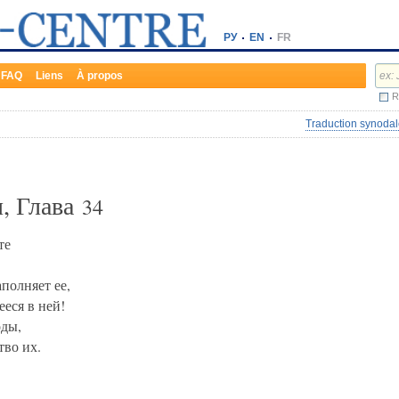
РУ
EN
FR
FAQ
Liens
À propos
R
Traduction synodal
, Глава
34
те
аполняет ее,
еся в ней!
оды,
тво их.