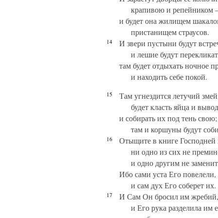
крапивою и репейником 
и будет она жилищем шакало
пристанищем страусов.
14
И звери пустыни будут встре
и лешие будут перекликат
там будет отдыхать ночное 
и находить себе покой.
15
Там угнездится летучий змей
будет класть яйца и выво
и собирать их под тень свою;
там и коршуны будут соби
16
Отыщите в книге Господней 
ни одно из сих не премин
и одно другим не заменит
Ибо сами уста Его повелели,
и сам дух Его соберет их.
17
И Сам Он бросил им жребий
и Его рука разделила им 