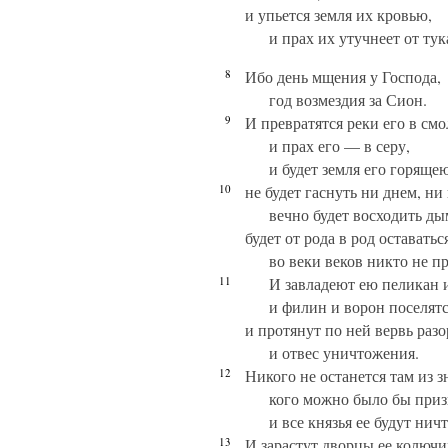
и упьется земля их кровью,
и прах их утучнеет от тук
8
Ибо день мщения у Господа,
год возмездия за Сион.
9
И превратятся реки его в смо
и прах его — в серу,
и будет земля его горяще
10
не будет гаснуть ни днем, ни
вечно будет восходить ды
будет от рода в род оставать
во веки веков никто не п
11
И завладеют ею пеликан 
и филин и ворон поселятс
и протянут по ней вервь раз
и отвес уничтожения.
12
Никого не останется там из з
кого можно было бы призв
и все князья ее будут ничт
13
И зарастут дворцы ее колюч