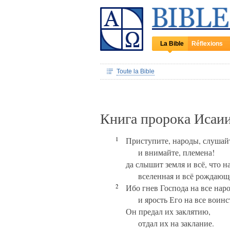
La Bible
Réflexions
Toute la Bible
Книга пророка Исаии
1
Приступите, народы, слушай
и внимайте, племена!
да слышит земля и всё, что н
вселенная и всё рождающе
2
Ибо гнев Господа на все нар
и ярость Его на все воинс
Он предал их заклятию,
отдал их на заклание.