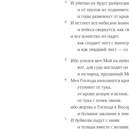
3
И убитые их будут разбросан
и от трупов их подниметс
и горы размокнут от кров
4
И истлеет все небесное воинс
и небеса свернутся, как 
и все воинство их падет,
как спадает лист с виног
и как увядший лист — со
5
Ибо упился меч Мой на небес
вот, для суда нисходит он
и на народ, преданный М
6
Меч Господа наполнится кро
утучнеет от тука,
от крови агнцев и козлов,
от тука с почек овнов:
ибо жертва у Господа в Восо
и большое заклание в зем
7
И буйволы падут с ними
и тельцы вместе с волами