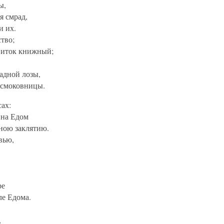
ы,
я смрад,
и их.
тво;
свиток книжный;
радной лозы,
 смоковницы.
ах:
 на Едом
ною заклятию.
вью,
ре
ле Едома.
,