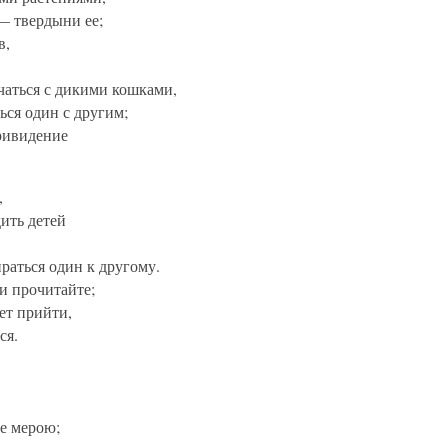
— твердыни ее;
в,
чаться с дикими кошками,
ься один с другим;
привидение
,
дить детей
раться один к другому.
и прочитайте;
ет прийти,
ся.
,
ее мерою;