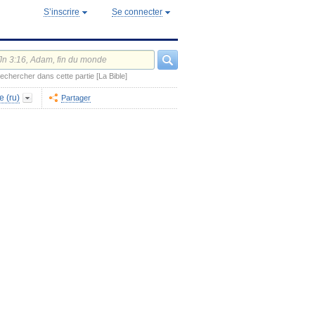
S’inscrire
Se connecter
echercher dans cette partie [La Bible]
e (ru)
Partager