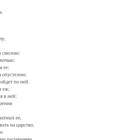
а.
лу,
ю смолою:
 ночью;
м ее;
ся опустелою;
ройдет по ней.
и еж;
я в ней;
орения
натных ее,
ать на царство,
о.
ими растениями,