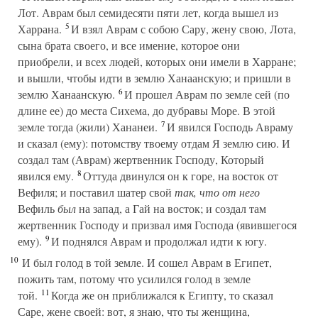
Лот. Аврам был семидесяти пяти лет, когда вышел из
5
Харрана.
И взял Аврам с собою Сару, жену свою, Лота,
сына брата своего, и все имение, которое они
приобрели, и всех людей, которых они имели в Харране;
и вышли, чтобы идти в землю Ханаанскую; и пришли в
6
землю Ханаанскую.
И прошел Аврам по земле сей (по
длине ее) до места Сихема, до дубравы Море. В этой
7
земле тогда (жили) Хананеи.
И явился Господь Авраму
и сказал (ему): потомству твоему отдам Я землю сию. И
создал там (Аврам) жертвенник Господу, Который
8
явился ему.
Оттуда двинулся он к горе, на восток от
Вефиля; и поставил шатер свой
так, что от него
Вефиль
был
на запад, а Гай на восток; и создал там
жертвенник Господу и призвал имя Господа (явившегося
9
ему).
И поднялся Аврам и продолжал идти к югу.
10
И был голод в той земле. И сошел Аврам в Египет,
пожить там, потому что усилился голод в земле
11
той.
Когда же он приближался к Египту, то сказал
Саре, жене своей: вот, я знаю, что ты женщина,