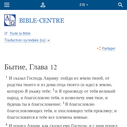
Toute la Bible
Traduction synodale (ru)
Partager
Бытие, Глава
12
1
И сказал Господь Авраму: пойди из земли твоей, от
родства твоего и из дома отца твоего (и иди) в землю,
2
которую Я укажу тебе;
и Я произведу от тебя великий
народ, и благословлю тебя, и возвеличу имя твое, и
3
будешь ты в благословение;
Я благословлю
благословляющих тебя, и злословящих тебя прокляну; и
благословятся в тебе все племена земные.
4
И пошел Аврам, как сказал ему Господь; и с ним пошел