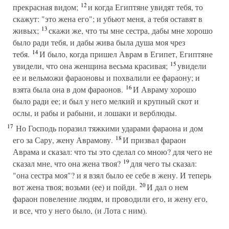
12
прекрасная видом;
и когда Египтяне увидят тебя, то
скажут: "это жена его"; и убьют меня, а тебя оставят в
13
живых;
скажи же, что ты мне сестра, дабы мне хорошо
было ради тебя, и дабы жива была душа моя чрез
14
тебя.
И было, когда пришел Аврам в Египет, Египтяне
15
увидели, что она женщина весьма красивая;
увидели
ее и вельможи фараоновы и похвалили ее фараону; и
16
взята была она в дом фараонов.
И Авраму хорошо
было ради ее; и был у него мелкий и крупный скот и
ослы, и рабы и рабыни, и лошаки и верблюды.
17
Но Господь поразил тяжкими ударами фараона и дом
18
его за Сару, жену Аврамову.
И призвал фараон
Аврама и сказал: что ты это сделал со мною? для чего не
19
сказал мне, что она жена твоя?
для чего ты сказал:
"она сестра моя"? и я взял было ее себе в жену. И теперь
20
вот жена твоя; возьми (ее) и пойди.
И дал о нем
фараон повеление людям, и проводили его, и жену его,
и все, что у него было, (и Лота с ним).