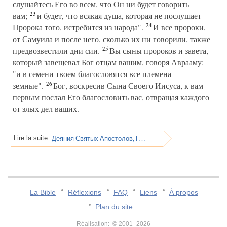
слушайтесь Его во всем, что Он ни будет говорить
23
вам;
и будет, что всякая душа, которая не послушает
24
Пророка того, истребится из народа".
И все пророки,
от Самуила и после него, сколько их ни говорили, также
25
предвозвестили дни сии.
Вы сыны пророков и завета,
который завещевал Бог отцам вашим, говоря Аврааму:
"и в семени твоем благословятся все племена
26
земные".
Бог, воскресив Сына Своего Иисуса, к вам
первым послал Его благословить вас, отвращая каждого
от злых дел ваших.
Деяния Святых Апостолов, Глава 4
Lire la suite:
La Bible
Réflexions
FAQ
Liens
À propos
Plan du site
Réalisation: © 2001–2026