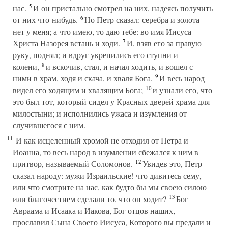
5
нас.
И он пристально смотрел на них, надеясь получить
6
от них что-нибудь.
Но Петр сказал: серебра и золота
нет у меня; а что имею, то даю тебе: во имя Иисуса
7
Христа Назорея встань и ходи.
И, взяв его за правую
руку, поднял; и вдруг укрепились его ступни и
8
колени,
и вскочив, стал, и начал ходить, и вошел с
9
ними в храм, ходя и скача, и хваля Бога.
И весь народ
10
видел его ходящим и хвалящим Бога;
и узнали его, что
это был тот, который сидел у Красных дверей храма для
милостыни; и исполнились ужаса и изумления от
случившегося с ним.
11
И как исцеленный хромой не отходил от Петра и
Иоанна, то весь народ в изумлении сбежался к ним в
12
притвор, называемый Соломонов.
Увидев это, Петр
сказал народу: мужи Израильские! что дивитесь сему,
или что смотрите на нас, как будто бы мы своею силою
13
или благочестием сделали то, что он ходит?
Бог
Авраама и Исаака и Иакова, Бог отцов наших,
прославил Сына Своего Иисуса, Которого вы предали и