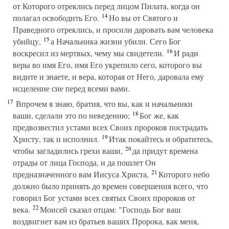
от Которого отреклись перед лицом Пилата, когда он
14
полагал освободить Его.
Но вы от Святого и
Праведного отреклись, и просили даровать вам человека
15
убийцу,
а Начальника жизни убили. Сего Бог
16
воскресил из мертвых, чему мы свидетели.
И ради
веры во имя Его, имя Его укрепило сего, которого вы
видите и знаете, и вера, которая от Него, даровала ему
исцеление сие перед всеми вами.
17
Впрочем я знаю, братия, что вы, как и начальники
18
ваши, сделали это по неведению;
Бог же, как
предвозвестил устами всех Своих пророков пострадать
19
Христу, так и исполнил.
Итак покайтесь и обратитесь,
20
чтобы загладились грехи ваши,
да придут времена
отрады от лица Господа, и да пошлет Он
21
предназначенного вам Иисуса Христа,
Которого небо
должно было принять до времен совершения всего, что
говорил Бог устами всех святых Своих пророков от
22
века.
Моисей сказал отцам: "Господь Бог ваш
воздвигнет вам из братьев ваших Пророка, как меня,