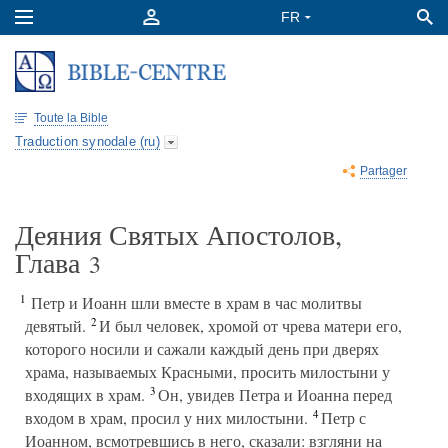
Toute la Bible
Traduction synodale (ru)
Partager
Деяния Святых Апостолов,
Глава
3
1
Петр и Иоанн шли вместе в храм в час молитвы
2
девятый.
И был человек, хромой от чрева матери его,
которого носили и сажали каждый день при дверях
храма, называемых Красными, просить милостыни у
3
входящих в храм.
Он, увидев Петра и Иоанна перед
4
входом в храм, просил у них милостыни.
Петр с
Иоанном, всмотревшись в него, сказали: взгляни на