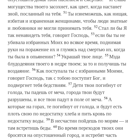
могущества твоего засохнет, как цвет, когда настанет
51
зной, посланный на тебя.
Ты изнеможешь, как нищая,
избитая и израненная женщинами, чтобы люди знатные
52
и любовники не могли принимать тебя.
Стал ли бы Я
53
так ненавидеть тебя, говорит Господь,
если бы ты не
убивала избранных Моих во всякое время, поднимая
руки на поражение их и глумясь над смертью их, когда
54
55
ты была в опьянении?
Украшай твое лице.
Мзда
блудодеяния твоего в недре твоем; за то и получишь ты
56
воздаяние.
Как поступала ты с избранными Моими,
говорит Господь, так с тобою поступит Бог, и
57
подвергнет тебя бедствиям.
Дети твои погибнут от
голода, ты падешь от меча, города твои будут
58
разрушены, и все твои падут в поле от меча.
А
которые на горах, те погибнут от голода, и будут есть
плоть свою по недостатку хлеба и пить кровь по
59
недостатку воды.
В несчастии пойдешь по морям — и
60
там встретишь беды.
Во время переходов твоих они
бросятся на опустошенный город, и истребят часть