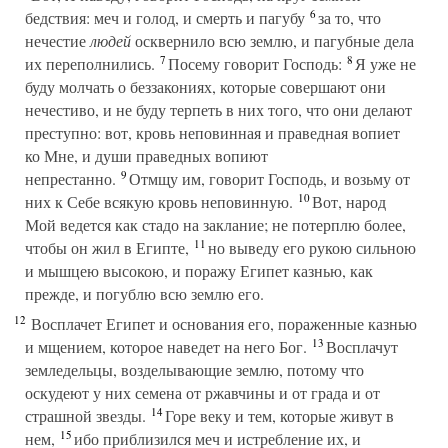
6
бедствия: меч и голод, и смерть и пагубу
за то, что
нечестие
людей
осквернило всю землю, и пагубные дела
7
8
их переполнились.
Посему говорит Господь:
Я уже не
буду молчать о беззакониях, которые совершают они
нечестиво, и не буду терпеть в них того, что они делают
преступно: вот, кровь неповинная и праведная вопиет
ко Мне, и души праведных вопиют
9
непрестанно.
Отмщу им, говорит Господь, и возьму от
10
них к Себе всякую кровь неповинную.
Вот, народ
Мой ведется как стадо на заклание; не потерплю более,
11
чтобы он жил в Египте,
но выведу его рукою сильною
и мышцею высокою, и поражу Египет казнью, как
прежде, и погублю всю землю его.
12
Восплачет Египет и основания его, пораженные казнью
13
и мщением, которое наведет на него Бог.
Восплачут
земледельцы, возделывающие землю, потому что
оскудеют у них семена от ржавчины и от града и от
14
страшной звезды.
Горе веку и тем, которые живут в
15
нем,
ибо приблизился меч и истребление их, и