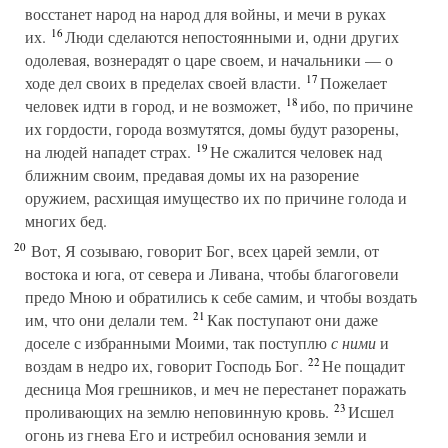
восстанет народ на народ для войны, и мечи в руках
16
их.
Люди сделаются непостоянными и, одни других
одолевая, вознерадят о царе своем, и начальники — о
17
ходе дел своих в пределах своей власти.
Пожелает
18
человек идти в город, и не возможет,
ибо, по причине
их гордости, города возмутятся, домы будут разорены,
19
на людей нападет страх.
Не сжалится человек над
ближним своим, предавая домы их на разорение
оружием, расхищая имущество их по причине голода и
многих бед.
20
Вот, Я созываю, говорит Бог, всех царей земли, от
востока и юга, от севера и Ливана, чтобы благоговели
предо Мною и обратились к себе самим, и чтобы воздать
21
им, что они делали тем.
Как поступают они даже
доселе с избранными Моими, так поступлю
с ними
и
22
воздам в недро их, говорит Господь Бог.
Не пощадит
десница Моя грешников, и меч не перестанет поражать
23
проливающих на землю неповинную кровь.
Исшел
огонь из гнева Его и истребил основания земли и