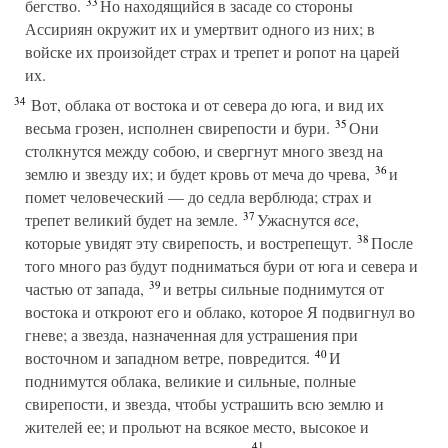
33
бегство.
Но находящийся в засаде со стороны
Ассириян окружит их и умертвит одного из них; в
войске их произойдет страх и трепет и ропот на царей
их.
34
Вот, облака от востока и от севера до юга, и вид их
35
весьма грозен, исполнен свирепости и бури.
Они
столкнутся между собою, и свергнут много звезд на
36
землю и звезду их; и будет кровь от меча до чрева,
и
помет человеческий — до седла верблюда; страх и
37
трепет великий будет на земле.
Ужаснутся
все
,
38
которые увидят эту свирепость, и вострепещут.
После
того много раз будут подниматься бури от юга и севера и
39
частью от запада,
и ветры сильные поднимутся от
востока и откроют его и облако, которое Я подвигнул во
гневе; а звезда, назначенная для устрашения при
40
восточном и западном ветре, повредится.
И
поднимутся облака, великие и сильные, полные
свирепости, и звезда, чтобы устрашить всю землю и
жителей ее; и прольют на всякое место, высокое и
41