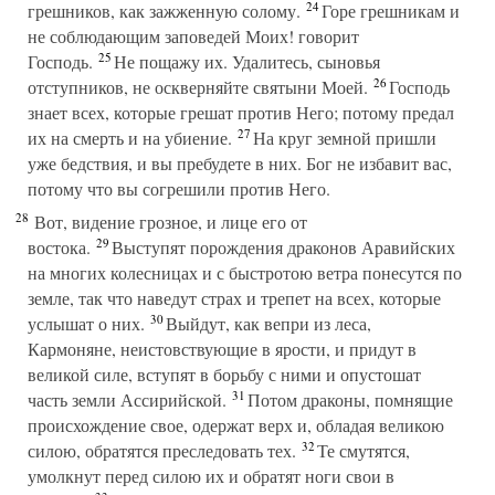
24
грешников, как зажженную солому.
Горе грешникам и
не соблюдающим заповедей Моих! говорит
25
Господь.
Не пощажу их. Удалитесь, сыновья
26
отступников, не оскверняйте святыни Моей.
Господь
знает всех, которые грешат против Него; потому предал
27
их на смерть и на убиение.
На круг земной пришли
уже бедствия, и вы пребудете в них. Бог не избавит вас,
потому что вы согрешили против Него.
28
Вот, видение грозное, и лице его от
29
востока.
Выступят порождения драконов Аравийских
на многих колесницах и с быстротою ветра понесутся по
земле, так что наведут страх и трепет на всех, которые
30
услышат о них.
Выйдут, как вепри из леса,
Кармоняне, неистовствующие в ярости, и придут в
великой силе, вступят в борьбу с ними и опустошат
31
часть земли Ассирийской.
Потом драконы, помнящие
происхождение свое, одержат верх и, обладая великою
32
силою, обратятся преследовать тех.
Те смутятся,
умолкнут перед силою их и обратят ноги свои в