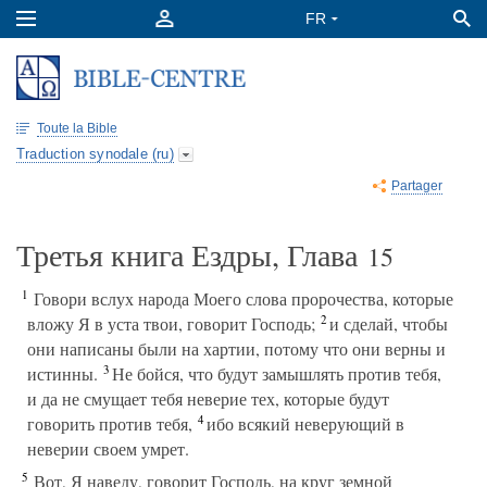
Toute la Bible
Traduction synodale (ru)
Partager
Третья книга Ездры, Глава
15
1
Говори вслух народа Моего слова пророчества, которые
2
вложу Я в уста твои, говорит Господь;
и сделай, чтобы
они написаны были на хартии, потому что они верны и
3
истинны.
Не бойся, что будут замышлять против тебя,
и да не смущает тебя неверие тех, которые будут
4
говорить против тебя,
ибо всякий неверующий в
неверии своем умрет.
5
Вот, Я наведу, говорит Господь, на круг земной