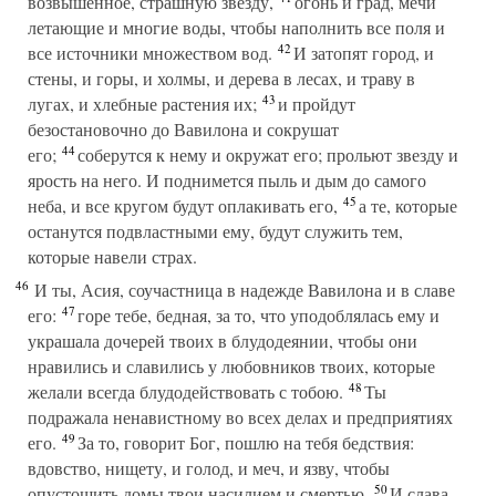
возвышенное, страшную звезду,
огонь и град, мечи
летающие и многие воды, чтобы наполнить все поля и
42
все источники множеством вод.
И затопят город, и
стены, и горы, и холмы, и дерева в лесах, и траву в
43
лугах, и хлебные растения их;
и пройдут
безостановочно до Вавилона и сокрушат
44
его;
соберутся к нему и окружат его; прольют звезду и
ярость на него. И поднимется пыль и дым до самого
45
неба, и все кругом будут оплакивать его,
а те, которые
останутся подвластными ему, будут служить тем,
которые навели страх.
46
И ты, Асия, соучастница в надежде Вавилона и в славе
47
его:
горе тебе, бедная, за то, что уподоблялась ему и
украшала дочерей твоих в блудодеянии, чтобы они
нравились и славились у любовников твоих, которые
48
желали всегда блудодействовать с тобою.
Ты
подражала ненавистному во всех делах и предприятиях
49
его.
За то, говорит Бог, пошлю на тебя бедствия:
вдовство, нищету, и голод, и меч, и язву, чтобы
50
опустошить домы твои насилием и смертью.
И слава