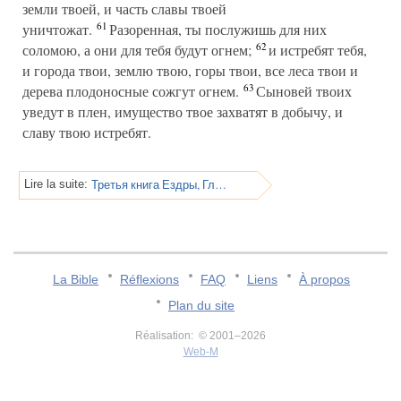
земли твоей, и часть славы твоей
61
уничтожат.
Разоренная, ты послужишь для них
62
соломою, а они для тебя будут огнем;
и истребят тебя,
и города твои, землю твою, горы твои, все леса твои и
63
дерева плодоносные сожгут огнем.
Сыновей твоих
уведут в плен, имущество твое захватят в добычу, и
славу твою истребят.
Третья книга Ездры, Глава 16
Lire la suite:
La Bible
Réflexions
FAQ
Liens
À propos
Plan du site
Réalisation: © 2001–2026
Web-M
v:2.0.3.107