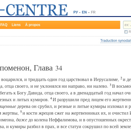
РУ
EN
FR
FAQ
Liens
À propos
R
Traduction synodal
ипоменон, Глава
34
2
 воцарился, и тридцать один год царствовал в Иерусалиме,
и де
3
, отца своего, и не уклонялся ни направо, ни налево.
В восьмой
бегать к Богу Давида, отца своего, а в двенадцатый год начал 
4
резных и литых кумиров.
И разрушили пред лицем его жертвенн
ященные
дерева он срубил, и резные и литые кумиры изломал и р
5
м жертвы,
и кости жрецов сжег на жертвенниках их, и очистил
Симеона,
даже
до колена Неффалимова, и в опустошенных окрест
ва, и кумиры разбил в прах, и все статуи сокрушил по всей земл