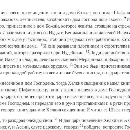
ия своего, по очищении земли и дома
Божия,
он послал Шафана
9
оахазова, дееписателя, возобновить дом Господа Бога своего.
И 
о, принесенное в дом Божий, которое левиты, стоящие на страже
 Израильтян, и от всего Иуды и Вениамина, и от жителей Иерус
нным к дому Господню, чтоб они раздавали его работникам, кот
11
озобновлении дома.
И они раздавали плотникам и строителям 
12
зданий, которые разорили цари Иудейские.
Люди сии действовал
ли Иахаф и Овадия, левиты из сыновей Мерариных, и Захария и
13
 играть на музыкальных орудиях.
Они же
были
приставникам
 при каждой работе; из левитов же
были и
писцы, и надзиратели
несенное в дом Господень, тогда Хелкия священник нашел книг
 и сказал Шафану писцу: книгу закона нашел я в доме Господнем
 царю, и принес при этом царю известие: все, что поручено раб
оме Господнем, и передали его в руки приставникам и в руки пр
говоря: книгу дал мне Хелкия священник. И читал ее Шафан пе
20
, то разодрал одежды свои.
И дал царь повеление Хелкии и Ах
21
сцу, и Асаии, слуге царскому, говоря:
пойдите, вопросите Гос