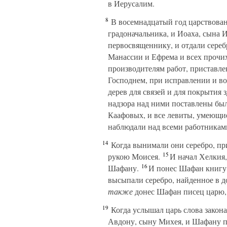
в Иерусалим.
8
В восемнадцатый год царствован
градоначальника, и Иоаха, сына И
первосвященнику, и отдали серебр
Манассии и Ефрема и всех прочих
производителям работ, приставле
Господнем, при исправлении и в
дерев для связей и для покрытия 
надзора над ними поставлены бы
Каафовых, и все левиты, умеющие
наблюдали над всеми работниками
14
Когда вынимали они серебро, при
15
рукою Моисея.
И начал Хелкия,
16
Шафану.
И понес Шафан книгу к
высыпали серебро, найденное в д
также
донес Шафан писец царю, 
19
Когда услышал царь слова закона
Авдону, сыну Михея, и Шафану пи