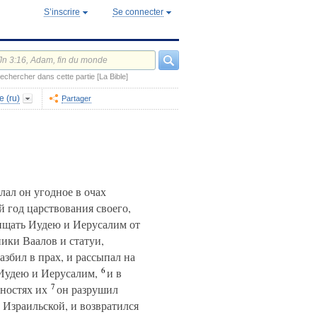
S’inscrire
Se connecter
echercher dans cette partie [La Bible]
e (ru)
Partager
лал он угодное в очах
 год царствования своего,
очищать Иудею и Иерусалим от
ики Ваалов и статуи,
азбил в прах, и рассыпал на
6
 Иудею и Иерусалим,
и в
7
ностях их
он разрушил
е Израильской, и возвратился