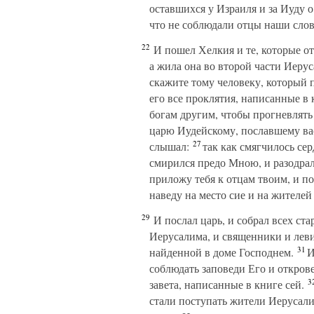
оставшихся у Израиля и за Иуду о
что не соблюдали отцы наши слов
22
И пошел Хелкия и те, которые от
а жила она во второй части Иеру
скажите тому человеку, который п
его все проклятия, написанные в
богам другим, чтобы прогневлять
царю Иудейскому, пославшему вас 
27
слышал:
так как смягчилось сер
смирился предо Мною, и разодра
приложу тебя к отцам твоим, и по
наведу на место сие и на жителей
29
И послал царь, и собрал всех ст
Иерусалима, и священники и левит
31
найденной в доме Господнем.
И 
соблюдать заповеди Его и открове
3
завета, написанные в книге сей.
стали поступать жители Иерусалим