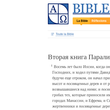
La Bible
Réflexions
Toute la Bible
Вторая книга Парал
1
Восемь лет было Иосии, когда он
Господних, и ходил путями Давида
будучи еще отроком, он начал при
высот и
посвященных
дерев и от 
возвышавшиеся над ними; и
посв
гробах тех, которые приносили и
городах Манассии, и Ефрема, и 
жертвенники и
посвященные
дере