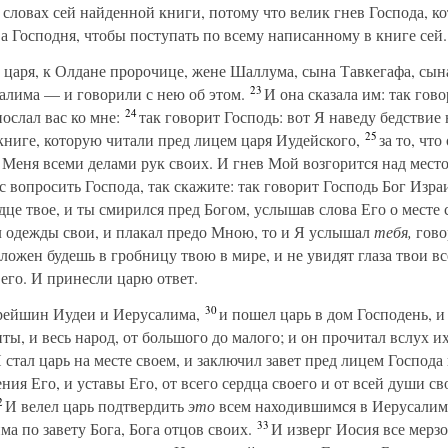
 словах сей найденной книги, потому что велик гнев Господа, ко
а Господня, чтобы поступать по всему написанному в книге сей.
 царя, к Олдане пророчице, жене Шаллума, сына Тавкегафа, сы
23
салима — и говорили с нею об этом.
И она сказала им: так гов
24
ослал вас ко мне:
так говорит Господь: вот Я наведу бедствие 
25
 книге, которую читали пред лицем царя Иудейского,
за то, что
 Меня всеми делами рук своих. И гнев Мой возгорится над место
вопросить Господа, так скажите: так говорит Господь Бог Израи
дце твое, и ты смирился пред Богом, услышав слова Его о месте 
л одежды свои, и плакал предо Мною, то и Я услышал
тебя,
гово
ложен будешь в гробницу твою в мире, и не увидят глаза твои вс
 его. И принесли царю ответ.
30
арейшин Иудеи и Иерусалима,
и пошел царь в дом Господень, 
ы, и весь народ, от большого до малого; и он прочитал вслух их
стал царь на месте своем, и заключил завет пред лицем Господа
ния Его, и уставы Его, от всего сердца своего и от всей души с
2
И велел царь подтвердить
это
всем находившимся в Иерусалиме
33
а по завету Бога, Бога отцов своих.
И изверг Иосия все мерзос