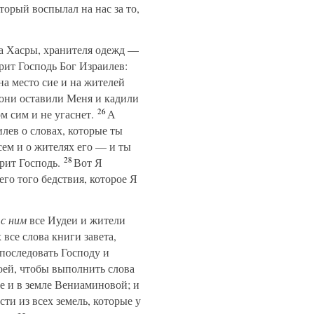
торый воспылал на нас за то,
на Хасры, хранителя одежд —
орит Господь Бог Израилев:
на место сие и на жителей
 они оставили Меня и кадили
26
м сим и не угаснет.
А
лев о словах, которые ты
сем и о жителях его — и ты
28
рит Господь.
Вот Я
его того бедствия, которое Я
и
с ним
все Иудеи и жители
 все слова книги завета,
 последовать Господу и
воей, чтобы выполнить слова
 и в земле Вениаминовой; и
ти из всех земель, которые у