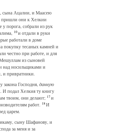
, сына Ацалии, и Маасею
пришли они к Хелкии
 у порога, собрали из рук
10
алима,
и отдали в руки
орые работали в доме
на покупку тесаных камней и
и честно при работе, и для
 Мешуллам из сыновей
и над носильщиками и
, и привратники.
у закона Господня,
данную
. И подал Хелкия ту книгу
17
ам твоим, они делают;
и
18
оизводителям работ.
И
ред царем.
икаму, сыну Шафанову, и
пода за меня и за