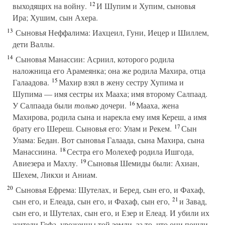
12
выходящих на войну.
И Шупим и Хупим, сыновья
Ира; Хушим, сын Ахера.
13
Сыновья Неффалима: Иахцеил, Гуни, Иецер и Шиллем,
дети Валлы.
14
Сыновья Манассии: Асриил, которого родила
наложница его Арамеянка; она же родила Махира, отца
15
Галаадова.
Махир взял в жену сестру Хупима и
Шупима — имя сестры их Мааха; имя второму Салпаад.
16
У Салпаада были
только
дочери.
Мааха, жена
Махирова, родила сына и нарекла ему имя Кереш, а имя
17
брату его Шереш. Сыновья его: Улам и Рекем.
Сын
Улама: Бедан. Вот сыновья Галаада, сына Махира, сына
18
Манассиина.
Сестра его Молехеф родила Ишгода,
19
Авиезера и Махлу.
Сыновья Шемиды были: Ахиан,
Шехем, Ликхи и Аниам.
20
Сыновья Ефрема: Шутелах, и Беред, сын его, и Фахаф,
21
сын его, и Елеада, сын его, и Фахаф, сын его,
и Завад,
сын его, и Шутелах, сын его, и Езер и Елеад. И убили их
жители Гефа, уроженцы той земли, за то, что они пошли