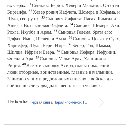
31
их Серах.
Сыновья Берии: Хевер и Малхиил. Он отец
32
Бирзаифа.
Хевер родил Иафлета, Шомера и Хофама, и
33
Шую, сестру их.
Сыновья Иафлета: Пасах, Бимгал и
34
Ашваф. Вот сыновья Иафлета.
Сыновья Шемера: Ахи,
35
Рохга, Ихубба и Арам.
Сыновья Гелема, брата его:
36
Цофах, Имна, Шелеш и Амал.
Сыновья Цофаха: Суах,
37
Харнефер, Шуал, Бери, Имра,
Бецер, Год, Шамма,
38
Шилша, Ифран и Беера.
Сыновья Иефера: Иефунни,
39
Фиспа и Ара.
Сыновья Уллы: Арах, Ханниил и
40
Риция.
Все эти сыновья Асира, главы поколений,
люди отборные, воинственные, главные начальники.
Записано у них в родословных списках в войске, для
войны, по счету двадцать шесть тысяч человек.
Первая книга Паралипоменон, Глава 8
Lire la suite: