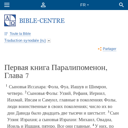
Toute la Bible
Traduction synodale (ru)
Partager
Первая книга Паралипоменон,
Глава
7
1
Сыновья Иссахара: Фола, Фуа, Иашув и Шимрон,
2
четверо.
Сыновья Фолы: Уззий, Рефаия, Иериил,
Иахмай, Ивсам и Самуил, главные в поколениях Фолы,
люди воинственные в своих поколениях; число их во
3
дни Давида было двадцать две тысячи и шестьсот.
Сын
Уззия: Израхия; а сыновья Израхии: Михаил, Овадиа,
4
Иоиль и Ишшия, пятеро. Все они главные.
У них, по