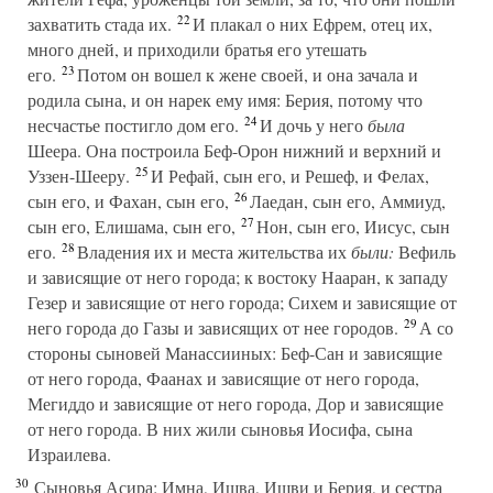
22
захватить стада их.
И плакал о них Ефрем, отец их,
много дней, и приходили братья его утешать
23
его.
Потом он вошел к жене своей, и она зачала и
родила сына, и он нарек ему имя: Берия, потому что
24
несчастье постигло дом его.
И дочь у него
была
Шеера. Она построила Беф-Орон нижний и верхний и
25
Уззен-Шееру.
И Рефай, сын его, и Решеф, и Фелах,
26
сын его, и Фахан, сын его,
Лаедан, сын его, Аммиуд,
27
сын его, Елишама, сын его,
Нон, сын его, Иисус, сын
28
его.
Владения их и места жительства их
были:
Вефиль
и зависящие от него города; к востоку Нааран, к западу
Гезер и зависящие от него города; Сихем и зависящие от
29
него города до Газы и зависящих от нее городов.
А со
стороны сыновей Манассииных: Беф-Сан и зависящие
от него города, Фаанах и зависящие от него города,
Мегиддо и зависящие от него города, Дор и зависящие
от него города. В них жили сыновья Иосифа, сына
Израилева.
30
Сыновья Асира: Имна, Ишва, Ишви и Берия, и сестра