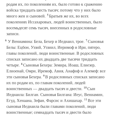
родам их, по поколениям их, было готово к сражению
войска тридцать шесть тысяч; потому что у них было
5
много жен и сыновей.
Братьев же их, во всех
поколениях Иссахаровых, людей воинственных, было
восемьдесят семь тысяч, внесенных в родословные
записи.
6
7
У Вениамина: Бела, Бехер и Иедиаил, трое.
Сыновья
Белы: Ецбон, Уззий, Уззиил, Иеримоф и Ири, пятеро,
главы поколений, люди воинственные. В родословных
списках записано их двадцать две тысячи тридцать
8
четыре.
Сыновья Бехера: Земира, Иоаш, Елиезер,
Елиоенай, Омри, Иремоф, Авия, Анафоф и Алемеф: все
9
эти сыновья Бехера.
В родословных списках записано
их по родам их, по главам поколений, людей
10
воинственных — двадцать тысяч и двести.
Сын
Иедиаила: Билган. Сыновья Билгана: Иеус, Вениамин,
11
Егуд, Хенаана, Зефан, Фарсис и Ахишахар.
Все эти
сыновья Иедиаила были главами поколений, люди
воинственные; семнадцать тысяч и двести было