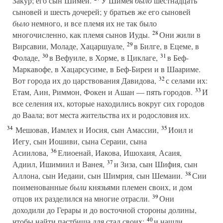
Закур; его сын Шимей.
У Шимея
было
шестнадцать
сыновей и шесть дочерей; у братьев же его сыновей
было
немного, и все племя их не так было
28
многочисленно, как племя сынов Иуды.
Они жили в
29
Вирсавии, Моладе, Хацаршуале,
в Билге, в Ецеме, в
30
31
Фоладе,
в Вефуиле, в Хорме, в Циклаге,
в Беф-
Маркавофе, в Хацарсусиме, в Беф-Биреи и в Шаариме.
32
Вот города их до царствования Давидова,
с селами их:
33
Етам, Аин, Риммон, Фокен и Ашан — пять городов.
И
все селения их, которые находились вокруг сих городов
до Ваала; вот места жительства их и родословия их.
34
35
Мешовав, Иамлех и Иосия, сын Амассии,
Иоил и
Иегу, сын Иошиви, сына Сераии, сына
36
Асиилова,
Елиоенай, Иакова, Ишохаия, Асаия,
37
Адиил, Ишимиил и Ванея,
и Зиза, сын Шифия, сын
38
Аллона, сын Иедаии, сын Шимрия, сын Шемаии.
Сии
поименованные
были
князьями племен своих, и дом
39
отцов их разделился на многие отрасли.
Они
доходили до Герары и до восточной стороны долины,
40
чтобы найти пастбища для стад своих;
и нашли