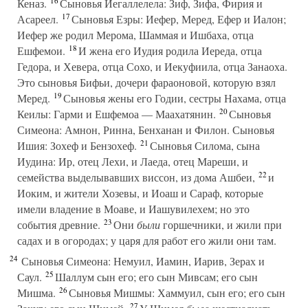
16
Кеназ.
Сыновья Иегаллелела: Зиф, Зифа, Фирия и
17
Асареел.
Сыновья Езры: Иефер, Меред, Ефер и Иалон;
Иефер же родил Мерома, Шаммая и Ишбаха, отца
18
Ешфемои.
И жена его Иудия родила Иереда, отца
Гедора, и Хевера, отца Сохо, и Иекуфиила, отца Занаоха.
Это сыновья Бифьи, дочери фараоновой, которую взял
19
Меред.
Сыновья жены его Годии, сестры Нахама, отца
20
Кеилы: Гарми и Ешфемоа — Маахатянин.
Сыновья
Симеона: Амнон, Ринна, Бенханан и Филон. Сыновья
21
Ишия: Зохеф и Бензохеф.
Сыновья Силома, сына
Иудина: Ир, отец Лехи, и Лаеда, отец Мареши, и
22
семейства выделывавших виссон, из дома Ашбеи,
и
Иоким, и жители Хозевы, и Иоаш и Сараф, которые
имели владение в Моаве, и Иашувилехем; но это
23
события древние.
Они
были
горшечники, и жили при
садах и в огородах; у царя для работ его жили они там.
24
Сыновья Симеона: Немуил, Иамин, Иарив, Зерах и
25
Саул.
Шаллум сын его; его сын Мивсам; его сын
26
Мишма.
Сыновья Мишмы: Хаммуил, сын его; его сын
27