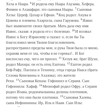
6
Хела и Наара.
И родила ему Наара Ахузама, Хефера,
7
Фимни и Ахашфари; это сыновья Наары.
Сыновья
8
Хелы: Цереф, Цохар и Ефнан.
Коц родил: Анува и
9
Цовева и племена Ахархела, сына Гарумова.
Иавис
был знаменитее своих братьев. Мать дала ему имя
10
Иавис, сказав: я родила его с болезнью.
И воззвал
Иавис к Богу Израилеву
и
сказал: о, если бы Ты
благословил меня Твоим благословением,
распространил пределы мои, и рука Твоя была со мною,
охраняя
меня
от зла, чтобы я не горевал!.. И Бог
11
ниспослал
ему,
чего он просил.
Хелув же, брат Шухи,
12
родил Махира; он есть отец Ештона.
Ештон родил
Беф-Рафу, Пасеаха и Техинну, отца города Нааса (брата
Селома Кенезиина и Ахазова); это жители
13
Рехи.
Сыновья Кеназа: Гофониил и Сераия. Сын
14
Гофониила: Хафаф.
Меонофай родил Офру, а Сераия
родил Иоава, родоначальника долины плотников,
15
потому что они были плотники.
Сыновья Халева,
сына Иефонниина: Ир, Ила и Наам. Сын Илы: