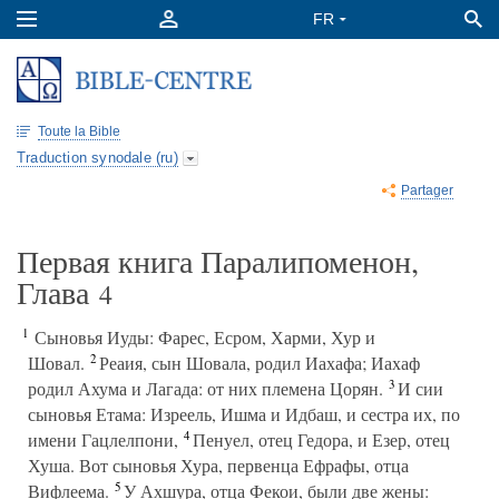
Toute la Bible
Traduction synodale (ru)
Partager
Первая книга Паралипоменон,
Глава
4
1
Сыновья Иуды: Фарес, Есром, Харми, Хур и
2
Шовал.
Реаия, сын Шовала, родил Иахафа; Иахаф
3
родил Ахума и Лагада: от них племена Цорян.
И сии
сыновья Етама: Изреель, Ишма и Идбаш, и сестра их, по
4
имени Гацлелпони,
Пенуел, отец Гедора, и Езер, отец
Хуша. Вот сыновья Хура, первенца Ефрафы, отца
5
Вифлеема.
У Ахшура, отца Фекои, были две жены: