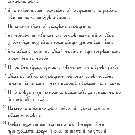
всsцэмъ дёлэ
13
и3 съ нае1мникомъ годовы1мъ њ соверше1ніи, съ рабо1мъ
лэни1вымъ њ мно1зэ дёланіи.
14
Не внемли2 си6мъ њ всsцэмъ совэщaніи,
15
но то1кмw съ мyжемъ благоговёйнымъ пrнw бyди,
є3го1же ѓще познaеши соблюдaюща зaпwвэди гDни,
16
и4же душе1ю свое1ю по души2 твое1й, и3 ѓще согрэши1ши,
споболи1тъ съ тобо1ю.
17
И# совётъ се1рдца ўстaви, нёсть бо ти2 вёрнэе є3гw2:
18
душa бо мyжа возвэщaти нёкогда бо1лэе њбы1че,
не1жели се1дмь блюсти1теліе высо1цэ сэдsщіи на стрaжи.
19
И# њ всёхъ си1хъ помоли1сz вы1шнему, да ўпрaвитъ во
и4стинэ пyть тво1й.
20
Начaтокъ всsкагw дёла сло1во, и3 пре1жде всsкагw
дёланіz совётъ.
21
Слёдъ и3змэне1ніz серде1чна лице2. Четы1ри ч†сти
происхо1дzтъ: добро2 и3 ѕло2, живо1тъ и3 сме1рть: и3