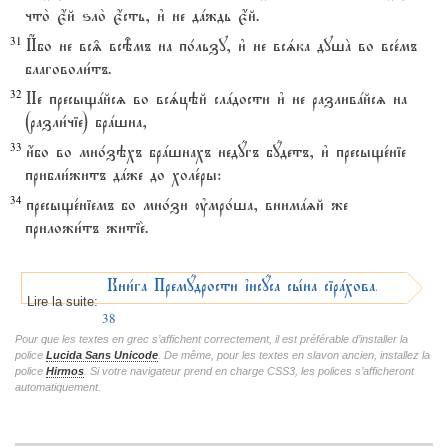
что2 є4й ѕло2 є4сть, и3 не дaждь є4й.
31
И$бо не вс‰ всBмъ на по1льзу, и3 не всsка душA во все1мъ
благоволи1тъ.
32
Не пресыщaйсz во всsцэй слaдости и3 не разливaйсz на
(разли1чіе) брaшна,
33
и4бо во мно1зэхъ брaшнахъ недyгъ бyдетъ, и3 пресыще1ніе
прибли1житъ дaже до холе1ры:
34
пресыще1ніемъ бо мно1зи ўмро1ша, внимazй же
приложи1тъ житіе2.
Кни1га Премyдрости їисyса сы1на сірaхова, ГлавA
Lire la suite:
38
Pour que les textes en grec s’affichent correctement, il est préférable d’installer la
police
Lucida Sans Unicode
. De même, pour les textes en slavon ancien, installez la
police
Hirmos
. Si votre navigateur prend en charge CSS3, les polices s’afficheront
automatiquement.