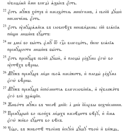
њбладazй и4ми всегдA љзы1къ є4сть.
22
є4сть мyжъ хи1тръ и3 наказaтель мнHгимъ, ґ свое1й души2
неключи1мь є4сть.
23
є4сть ўмудрszйсz въ словесёхъ ненави1димь: се1й всsкіz
пи1щи лише1нъ бyдетъ:
24
не данa бо бы1сть є3мY t гDа благодaть, ћкw всsкіz
премyдрости лише1нъ бы1сть.
25
є4сть премyдръ свое1й души2, и3 плоды2 рaзума є3гw2 во
ўстёхъ вBрны.
26
Мyжъ премyдръ лю1ди сво‰ накaжетъ, и3 плоды2 рaзума
є3гw2 вBрны.
27
Мyжъ премyдръ и3спо1лнитсz благослове1ніz, и3 ўблажaтъ
є3го2 вси2 зрsщіи.
28
Живо1тъ мyжа въ числЁ днjй: ґ днjе ї}лєвы безчи1сленни.
29
Премyдрый во свои1хъ лю1дехъ наслёдитъ вёру, и3 и4мz
є3гw2 жи1во бyдетъ во вёкъ.
30
Чaдо, въ животЁ твое1мъ и3скуси2 дyшу твою2 и3 ви1ждь,