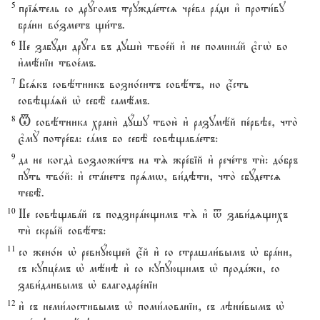
5
пріsтель со дрyгомъ труждaетсz чре1ва рaди и3 проти1ву
брaни во1зметъ щи1тъ.
6
Не забyди дрyга въ души2 твое1й и3 не поминaй є3гw2 во
и3мёніи твое1мъ.
7
Всsкъ совётникъ возно1ситъ совётъ, но є4сть
совэщazй њ себЁ самёмъ.
8
T совётника храни2 дyшу твою2 и3 разумёй пе1рвэе, что2
є3мY потре1ба: сaмъ бо себЁ совэщавaетъ:
9
да не когдA возложи1тъ на тS жре1бій и3 рече1тъ ти2: до1бръ
пyть тво1й: и3 стaнетъ прsмw, ви1дэти, что2 сбyдетсz
тебЁ.
10
Не совэщавaй съ подзирaющимъ тS и3 t зави1дzщихъ
ти2 скры1й совётъ:
11
со жено1ю њ ревнyющей є4й и3 со страшли1вымъ њ брaни,
съ купце1мъ њ мёнэ и3 со купyющимъ њ продaжи, со
зави1дливымъ њ благодаре1ніи
12
и3 съ неми1лостивымъ њ поми1лованіи, съ лэни1вымъ њ