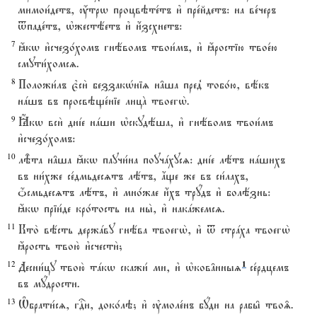
мимои1детъ, ќтрw процвэте1тъ и3 пре1йдетъ: на ве1черъ
tпаде1тъ, њжестёетъ и3 и4зсхнетъ:
7
ћкw и3счезо1хомъ гнёвомъ твои1мъ, и3 ћростію твое1ю
смути1хомсz.
8
Положи1лъ є3си2 беззакHніz н†ша пред8 тобо1ю, вёкъ
нaшъ въ просвэще1ніе лицA твоегw2.
9
Ћкw вси2 днjе нaши њскудёша, и3 гнёвомъ твои1мъ
и3счезо1хомъ:
10
лBта н†ша ћкw паучи1на поучaхусz: днjе лётъ нaшихъ
въ ни1хже се1дмьдесzтъ лётъ, ѓще же въ си1лахъ,
џсмьдесzтъ лётъ, и3 мно1жае и4хъ трyдъ и3 болёзнь:
ћкw пріи1де кро1тость на ны2, и3 накaжемсz.
11
Кто2 вёсть держaву гнёва твоегw2, и3 t стрaха твоегw2
ћрость твою2 и3счести2;
12
1
Десни1цу твою2 тaкw скажи1 ми, и3 њков†нныz
се1рдцемъ
въ мyдрости.
13
Њбрати1сz, гDи, доко1лэ; и3 ўмоле1нъ бyди на рабы6 тво‰.