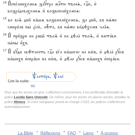
14
И#спо1лнихомсz заyтра млcти твоеS, гDи, и3
возрaдовахомсz и3 возвесели1хомсz:
15
во вс‰ дни6 нaшz возвесели1хомсz, за дни6, въ нsже
смири1лъ ны2 є3си2, лBта, въ нsже ви1дэхомъ ѕл†z.
16
И# при1зри на рабы6 тво‰ и3 на дэлA тво‰, и3 настaви
сы1ны и4хъ.
17
И# бyди свётлость гDа бг7а нaшегw на нaсъ, и3 дэлA рyкъ
нaшихъ и3спрaви на нaсъ, и3 дёло рyкъ нaшихъ и3спрaви.
Pалти1рь, Pало1мъ
Lire la suite:
90
Pour que les textes en grec s’affichent correctement, il est préférable d’installer la
police
Lucida Sans Unicode
. De même, pour les textes en slavon ancien, installez la
police
Hirmos
. Si votre navigateur prend en charge CSS3, les polices s’afficheront
automatiquement.
La Bible
Réflexions
FAQ
Liens
À propos