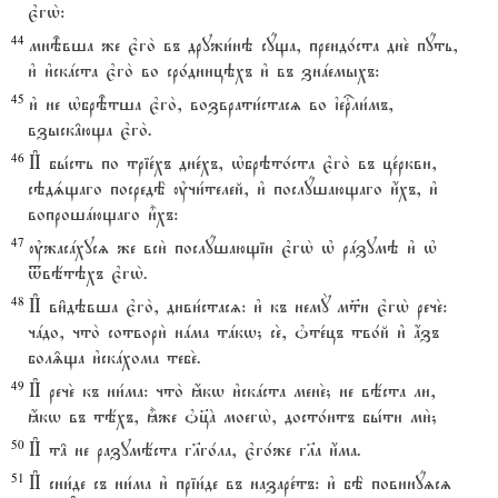
є3гw2:
44
мнBвша же є3го2 въ дружи1нэ сyща, преидо1ста дне2 пyть,
и3 и3скaста є3го2 во сро1дницэхъ и3 въ знaемыхъ:
45
и3 не њбрBтша є3го2, возврати1стасz во їеrли1мъ,
взыск†юща є3го2.
46
И# бы1сть по тріе1хъ дне1хъ, њбрэто1ста є3го2 въ це1ркви,
сэдsщаго посредЁ ўчи1телей, и3 послyшающаго и4хъ, и3
вопрошaющаго и5хъ:
47
ўжасaхусz же вси2 послyшающіи є3гw2 њ рaзумэ и3 њ
tвётэхъ є3гw2.
48
И# ви6дэвша є3го2, диви1стасz: и3 къ немY м™и є3гw2 рече2:
чaдо, что2 сотвори2 нaма тaкw; се2, nте1цъ тво1й и3 ѓзъ
бол‰ща и3скaхома тебе2.
49
И# рече2 къ ни1ма: что2 ћкw и3скaста мене2; не вёста ли,
ћкw въ тёхъ, ±же nц7A моегw2, досто1итъ бы1ти ми2;
50
И# т† не разумёста гlго1ла, є3го1же гlа и4ма.
51
И# сни1де съ ни1ма и3 пріи1де въ назаре1тъ: и3 бЁ повинyzсz