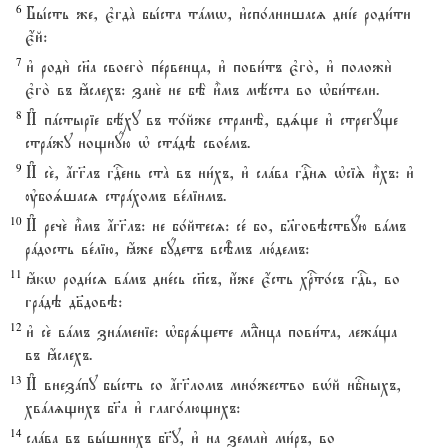
6
Бы1сть же, є3гдA бы1ста тaмw, и3спо1лнишасz днjе роди1ти
є4й:
7
и3 роди2 сн7а своего2 пе1рвенца, и3 пови1тъ є3го2, и3 положи2
є3го2 въ ћслехъ: зане2 не бЁ и5мъ мёста во њби1тели.
8
И# пaстыріе бёху въ то1йже странЁ, бдsще и3 стрегyще
стрaжу нощнyю њ стaдэ свое1мъ.
9
И# се2, ѓгг7лъ гDень стA въ ни1хъ, и3 слaва гDнz њсіS и5хъ: и3
ўбоsшасz стрaхомъ ве1ліимъ.
10
И# рече2 и5мъ ѓгг7лъ: не бо1йтесz: се1 бо, бlговэствyю вaмъ
рaдость ве1лію, ћже бyдетъ всBмъ лю1демъ:
11
ћкw роди1сz вaмъ дне1сь сп7съ, и4же є4сть хrто1съ гDь, во
грaдэ дв7довэ:
12
и3 се2 вaмъ знaменіе: њбрsщете мLнца пови1та, лежaща
въ ћслехъ.
13
И# внезaпу бы1сть со ѓгг7ломъ мно1жество вHй нбcныхъ,
хвaлzщихъ бг7а и3 глаго1лющихъ:
14
слaва въ вы1шнихъ бг7у, и3 на земли2 ми1ръ, во