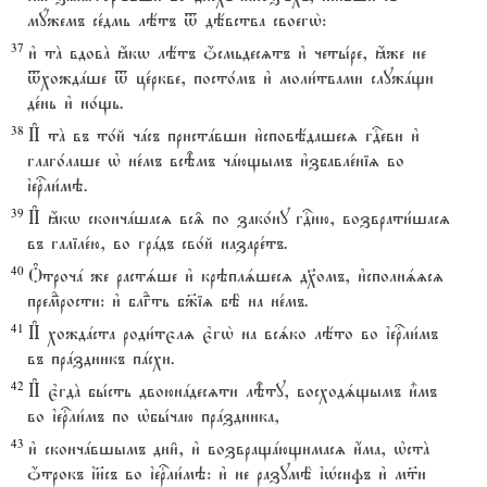
мyжемъ се1дмь лётъ t дёвства своегw2:
37
и3 тA вдовA ћкw лётъ џсмьдесzтъ и3 четы1ре, ћже не
tхождaше t це1ркве, посто1мъ и3 моли1твами служaщи
де1нь и3 но1щь.
38
И# тA въ то1й чaсъ пристaвши и3сповёдашесz гDеви и3
глаго1лаше њ не1мъ всBмъ чaющымъ и3збавле1ніz во
їеrли1мэ.
39
И# ћкw скончaшасz вс‰ по зако1ну гDню, возврати1шасz
въ галіле1ю, во грaдъ сво1й назаре1тъ.
40
Nтрочa же растsше и3 крэплsшесz д¦омъ, и3сполнszсz
премdрости: и3 блгdть б9іz бЁ на не1мъ.
41
И# хождaста роди1тєлz є3гw2 на всsко лёто во їеrли1мъ
въ прaздникъ пaсхи.
42
И# є3гдA бы1сть двоюнaдесzти лBту, восходsщымъ и5мъ
во їеrли1мъ по њбы1чаю прaздника,
43
и3 скончaвшымъ дни6, и3 возвращaющимасz и4ма, њстA
џтрокъ ї}съ во їеrли1мэ: и3 не разумЁ їHсифъ и3 м™и