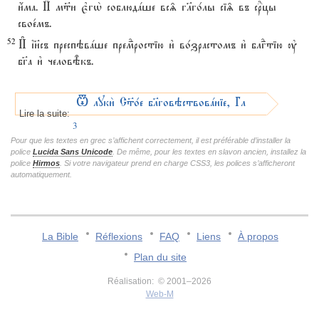
и4ма. И# м™и є3гw2 соблюдaше вс‰ гlго1лы сі‰ въ с®цы
свое1мъ.
52
И# ї}съ преспэвaше премdростію и3 во1зрастомъ и3 блгdтію ў
бг7а и3 человBкъ.
T луки2 С™о1е бlговэствовaніе, ГлавA
Lire la suite:
3
Pour que les textes en grec s’affichent correctement, il est préférable d’installer la
police
Lucida Sans Unicode
. De même, pour les textes en slavon ancien, installez la
police
Hirmos
. Si votre navigateur prend en charge CSS3, les polices s’afficheront
automatiquement.
La Bible
Réflexions
FAQ
Liens
À propos
Plan du site
Réalisation: © 2001–2026
Web-M
v:2.0.3.107