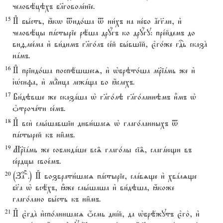
человёцэхъ бlговоле1ніе.
15
И# бы1сть, ћкw tидо1ша t ни1хъ на не1бо ѓгг7ли, и3
человёцы пaстыріе рёша дрyгъ ко дрyгу: пре1йдемъ до
виfлее1ма и3 ви1димъ гlго1лъ се1й бы1вшій, є3го1же гDь сказA
нaмъ.
16
И# пріидо1ша поспёшшесz, и3 њбрэто1ша мRіaмь же и3
їHсифа, и3 мLнца лежaща во ћслехъ.
17
Ви1дэвше же сказaша њ гlго1лэ гlго1ланнэмъ и5мъ њ
nтрочaти се1мъ.
18
И# вси2 слы1шавшіи диви1шасz њ глаго1ланныхъ t
пaстырей къ ни6мъ.
19
МRіaмь же соблюдaше вс‰ глаго1лы сі‰, слагaющи въ
се1рдцы свое1мъ.
20
(За? #6#.) И# возврати1шасz пaстыріе, слaвzще и3 хвaлzще
бг7а њ всёхъ, ±же слы1шаша и3 ви1дэша, ћкоже
глаго1лано бы1сть къ ни6мъ.
21
И# є3гдA и3спо1лнишасz џсмь днjй, да њбрёжутъ є3го2, и3