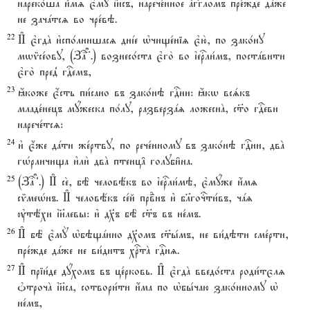
нареко1ша и4мz є3мY ї}съ, нарече1нное ѓгг7ломъ пре1жде дaже
не зачaтсz во чре1вэ.
22
И# є3гдA и3спо1лнишасz днjе њчище1ніz є3ю2, по зако1ну
мwmсе1ову, (За? #7#.) вознесо1ста є3го2 во їеrли1мъ, постaвити
є3го2 пред8 гDемъ,
23
ћкоже є4сть пи1сано въ зако1нэ гDни: ћкw всsкъ
младе1нецъ мyжеска по1лу, разверзaz ложеснA, с™о гDеви
нарече1тсz:
24
и3 є4же дaти же1ртву, по рече1нному въ зако1нэ гDни, двA
гHрличища и3ли2 двA птенц† голуби6на.
25
(За? #8#.) И# се2, бЁ человёкъ во їеrли1мэ, є3мyже и4мz
сmмеHнъ. И# человёкъ се1й првdнъ и3 бlгочcти1въ, чaz
ўтёхи ї}левы: и3 д¦ъ бЁ с™ъ въ не1мъ.
26
И# бЁ є3мY њбэщaнно д¦омъ с™ы1мъ, не ви1дэти сме1рти,
пре1жде дaже не ви1дитъ хrтA гDнz.
27
И# пріи1де дyхомъ въ це1рковь. И# є3гдA введо1ста роди1тєлz
nтрочA ї}са, сотвори1ти и4ма по њбы1чаю зако1нному њ
не1мъ,