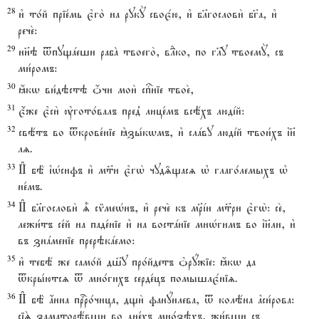
28
и3 то1й пріе1мь є3го2 на рукY своє1ю, и3 бlгослови2 бг7а, и3
рече2:
29
нн7э tпущaеши рабA твоего2, вLко, по гlу твоемY, съ
ми1ромъ:
30
ћкw ви1дэстэ џчи мои2 спcніе твое2,
31
є4же є3си2 ўгото1валъ пред8 лице1мъ всёхъ людjй:
32
свётъ во tкрове1ніе kзы1кwмъ, и3 слaву людjй твои1хъ ї}
лz.
33
И# бЁ їHсифъ и3 м™и є3гw2 чуд‰щасz њ глаго1лемыхъ њ
не1мъ.
34
И# бlгослови2 | сmмеHнъ, и3 рече2 къ мRjи м™ри є3гw2: се2,
лежи1тъ се1й на паде1ніе и3 на востaніе мнHгимъ во ї}ли, и3
въ знaменіе прерэкaемо:
35
и3 тебё же само1й дш7у про1йдетъ nрyжіе: ћкw да
tкры1ютсz t мно1гихъ серде1цъ помышлє1ніz.
36
И# бЁ ѓнна прbро1чица, дщи2 фанyилева, t колёна ґси1рова:
сіS заматорёвши во дне1хъ мно1зэхъ, жи1вши съ