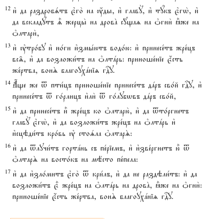
12
и3 да раздробsтъ є3го2 на ќды, и3 главY, и3 тyкъ є3гw2, и3
да вскладyтъ | жерцы2 на дровA с{щаz на nгни2 ±же на
nлтари2,
13
и3 ўтро1бу и3 но1ги и3змы1ютъ водо1ю: и3 принесе1тъ жре1цъ
вс‰, и3 да возложи1тъ на nлтaрь: приноше1ніе є4сть
же1ртва, вонS благоухaніz гDу.
14
Ѓще же t пти1цъ приноше1ніе принесе1тъ дaръ сво1й гDу, и3
принесе1тъ t го1рлицъ и3ли2 t го1лубwвъ дaръ сво1й,
15
и3 да принесе1тъ и5 жре1цъ ко nлтарю2, и3 да tто1ргнетъ
главY є3гw2, и3 да возложи1тъ жре1цъ на nлтaрь и3
и3сцэди1тъ кро1вь ў стоsла nлтарS:
16
и3 да tлучи1тъ гортaнь съ пе1ріемъ, и3 и3зве1ргнетъ ю5 t
nлтарS на восто1къ на мёсто пе1пела:
17
и3 да и3зло1митъ є3го2 t кри1лъ, и3 да не раздэли1тъ: и3 да
возложи1тъ є5 жре1цъ на nлтaрь на дровA, ±же на nгни2:
приноше1ніе є4сть же1ртва, вонS благоухaніz гDу.