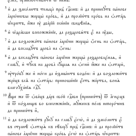
є3мY, ўми1лостивити њ не1мъ:
5
и3 да зако1лютъ тельцA пред8 гDемъ: и3 да принесyтъ сы1нове
ґарHнwвы жерцы2 кро1вь, и3 да пролію1тъ кро1вь на nлтaрь
њ1крестъ, и4же ў две1рій ски1ніи свидёніz,
6
и3 њдрaвше всесожже1ніе, да раздробsтъ є5 на ќды,
7
и3 да возложaтъ сы1нове ґарw6ни жерцы2 џгнь на nлтaрь,
и3 да вскладyтъ дровA на џгнь:
8
и3 да вскладyтъ сы1нове ґарw6ни жерцы2 раздроблє1наz, и3
главY, и3 тyкъ на дровA с{щаz на nгни2 ±же на nлтари2,
9
ўтро1бу же и3 но1ги да и3змы1ютъ водо1ю: и3 да возложи1тъ
жре1цъ вс‰ на nлтaрь: приноше1ніе є4сть же1ртва, вонS
благоухaніz гDу.
10
Ѓще же t nве1цъ дaръ сво1й гDеви (принесе1тъ) t ѓгнєцъ
и3 t ко1злищъ во всесожже1ніе, мyжескъ по1лъ непоро1ченъ
да принесе1тъ и5,
11
и3 да возложи1тъ рyку на главY є3гw2, и3 да зако1лютъ є5
въ странЁ nлтарS къ сёверу пред8 гDемъ: и3 да пролію1тъ
сы1нове ґарw6ни жерцы2 кро1вь є3гw2 на nлтaрь њ1крестъ: